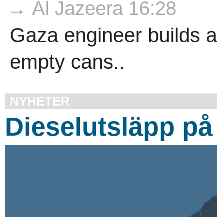
→ Al Jazeera 16:28
Gaza engineer builds a
empty cans..
NYHETER
Dieselutsläpp på