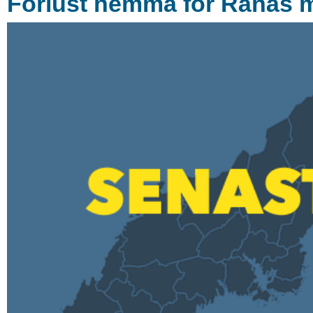
Förlust hemma för Rånäs 