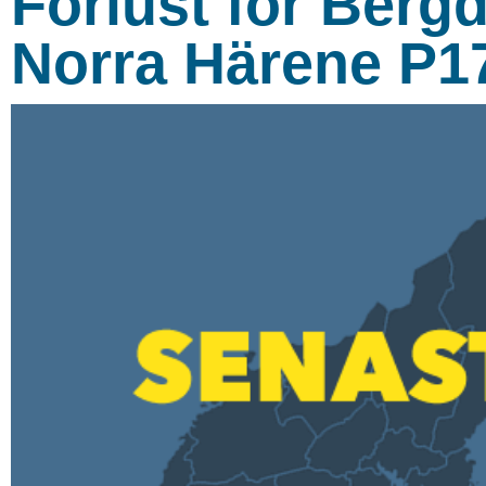
Förlust för Ber
Norra Härene P1