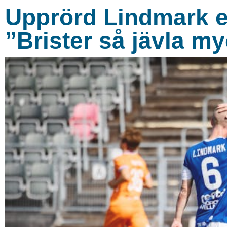
Upprörd Lindmark ef
”Brister så jävla m