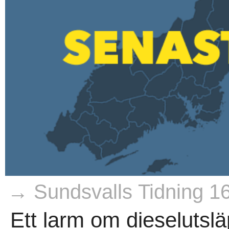
→ Sundsvalls Tidning 1
Ett larm om dieselutslä