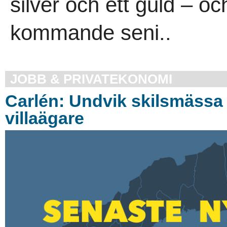
silver och ett guld – o
kommande seni..
JOBB & PRIVATEKONOMI
Carlén: Undvik skilsmässa 
villaägare