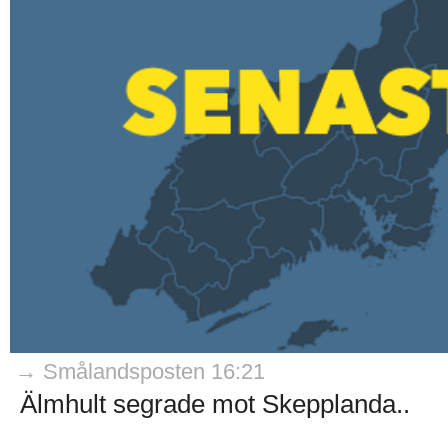
→ Smålandsposten 16:21
Älmhult segrade mot Skepplanda..