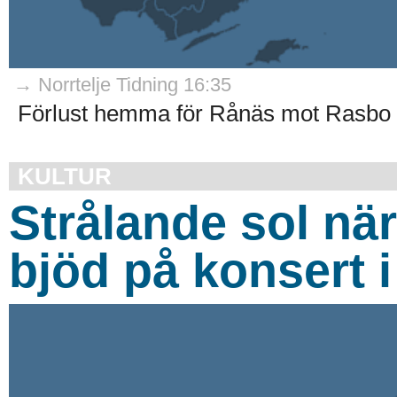
→ Norrtelje Tidning 16:35
Förlust hemma för Rånäs mot Rasbo 
KULTUR
Strålande sol nä
bjöd på konsert i