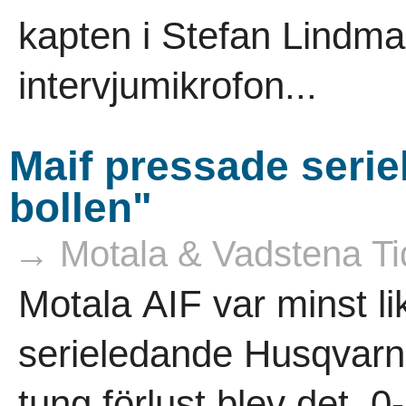
kapten i Stefan Lindm
intervjumikrofon...
Maif pressade seriel
bollen"
→ Motala & Vadstena Ti
Motala AIF var minst l
serieledande Husqvarna
tung förlust blev det. 0