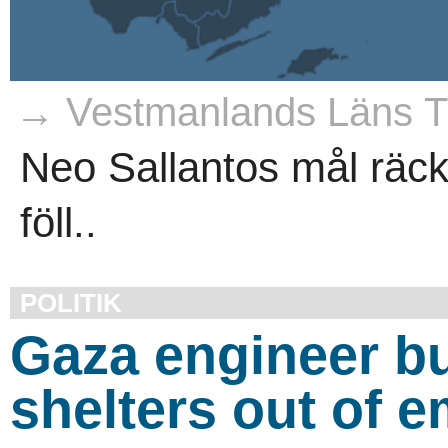
→ Vestmanlands Läns Ti
Neo Sallantos mål räck
föll..
POLITIK
Gaza engineer bu
shelters out of 