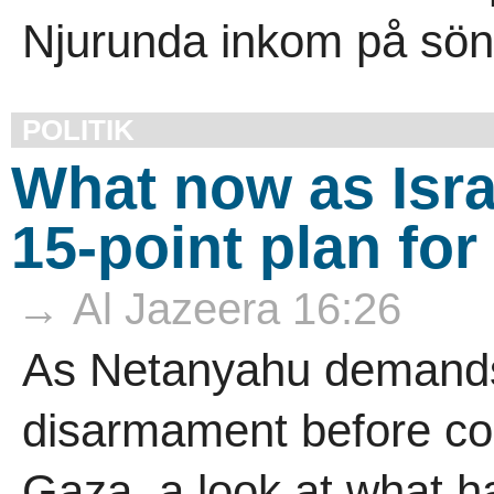
Njurunda inkom på sön
POLITIK
What now as Isra
15-point plan fo
→ Al Jazeera 16:26
As Netanyahu demands
disarmament before con
Gaza, a look at what h