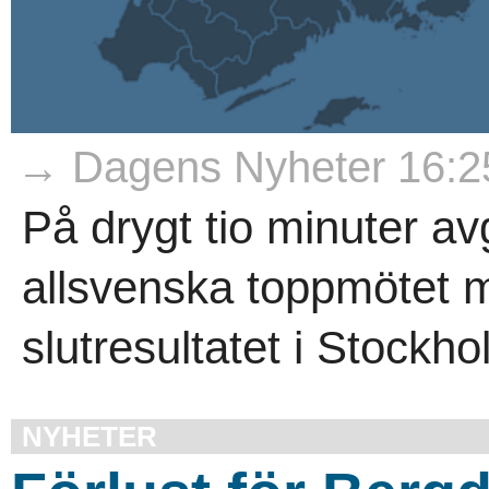
→ Dagens Nyheter 16:2
På drygt tio minuter 
allsvenska toppmötet 
slutresultatet i Stockho
NYHETER