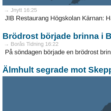
→ Jnytt 16:25
JIB Restaurang Högskolan Kärnan: Hä
Brödrost började brinna i 
→ Borås Tidning 16:22
På söndagen började en brödrost brinna
Älmhult segrade mot Skep