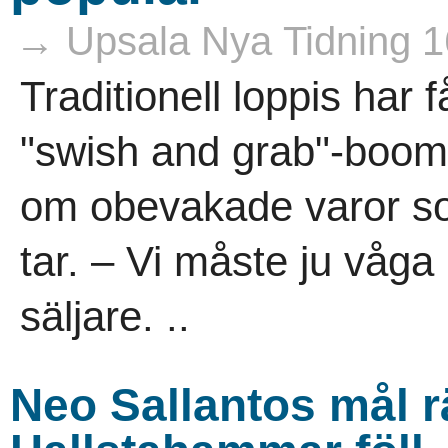
→ Upsala Nya Tidning 1
Traditionell loppis har 
"swish and grab"-boom
om obevakade varor som 
tar. – Vi måste ju våga 
säljare. ..
Neo Sallantos mål r