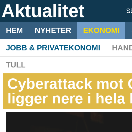
Aktualitet
S
HEM
NYHETER
EKONOMI
JOBB & PRIVATEKONOMI
HAN
TULL
Cyberattack mot 
ligger nere i hela