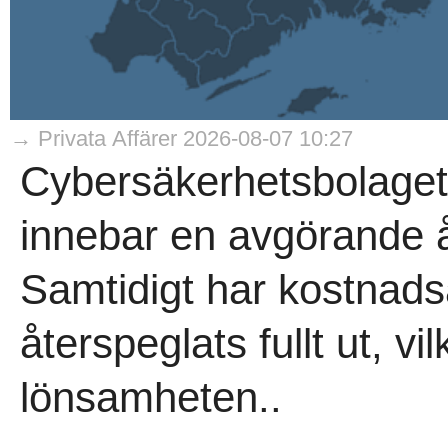
→ Privata Affärer 2026-08-07 10:27
Cybersäkerhetsbolaget
innebar en avgörande åte
Samtidigt har kostnads
återspeglats fullt ut, v
lönsamheten..