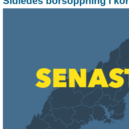
Sidledes börsöppning i ko