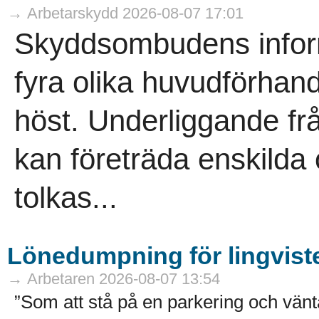
→ Arbetarskydd 2026-08-07 17:01
Skyddsombudens informa
fyra olika huvudförhand
höst. Underliggande f
kan företräda enskild
tolkas...
Lönedumpning för lingvist
→ Arbetaren 2026-08-07 13:54
”Som att stå på en parkering och vänta