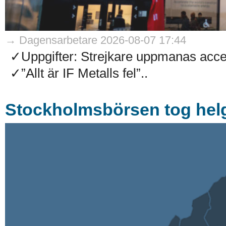
→ Dagensarbetare 2026-08-07 17:44
✓Uppgifter: Strejkare uppmanas accep
✓”Allt är IF Metalls fel”..
Stockholmsbörsen tog helg