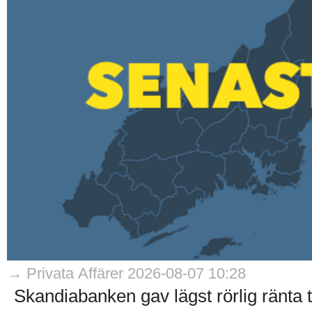
→ Privata Affärer 2026-08-07 10:28
Skandiabanken gav lägst rörlig ränta til