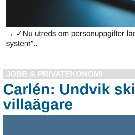
→ ✓Nu utreds om personuppgifter läck
system”..
JOBB & PRIVATEKONOMI
Carlén: Undvik sk
villaägare