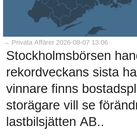
→ Privata Affärer 2026-08-07 13:06
Stockholmsbörsen hand
rekordveckans sista h
vinnare finns bostadsp
storägare vill se förän
lastbilsjätten AB..