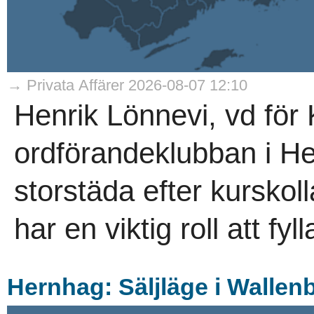
→ Privata Affärer 2026-08-07 12:10
Henrik Lönnevi, vd för 
ordförandeklubban i He
storstäda efter kurskol
har en viktig roll att fyl
Hernhag: Säljläge i Wallen