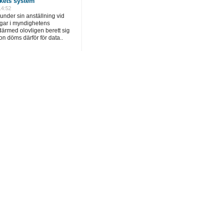
rkets system
14:52
under sin anställning vid
ngar i myndighetens
ärmed olovligen berett sig
hon döms därför för data..