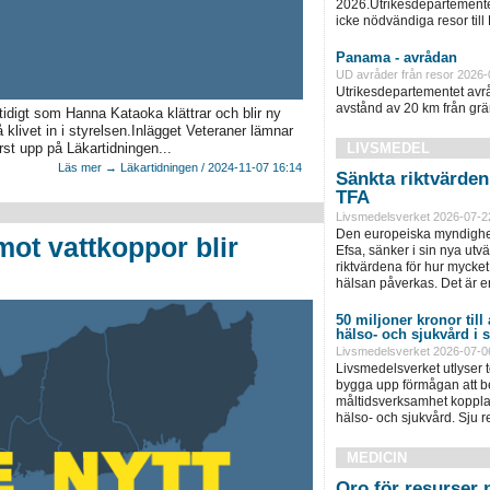
2026.Utrikesdepartementet
icke nödvändiga resor till
Panama - avrådan
UD avråder från resor 2026-
Utrikesdepartementet avråd
avstånd av 20 km från grän
idigt som Hanna Kataoka klättrar och blir ny
 klivet in i styrelsen.Inlägget Veteraner lämnar
st upp på Läkartidningen...
LIVSMEDEL
Läs mer → Läkartidningen / 2024-11-07 16:14
Sänkta riktvärde
TFA
Livsmedelsverket 2026-07-2
Den europeiska myndighet
mot vattkoppor blir
Efsa, sänker i sin nya ut
riktvärdena för hur mycket 
hälsan påverkas. Det är e
50 miljoner kronor till
hälso- och sjukvård i
Livsmedelsverket 2026-07-0
Livsmedelsverket utlyser to
bygga upp förmågan att be
måltidsverksamhet kopplad
hälso- och sjukvård. Sju 
MEDICIN
Oro för resurser 