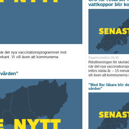
vattkoppor blir ko
t när det nya vaccinationsprogrammet mot
derkant. Vi vill även att kommunerna
Dagensmedicin 06:30
Riksföreningen för skolskö
när det nya vaccinations
införs nästa år. – 15 minut
i vården”
vill även att kommunerna 
”Med fler läkare blir det
vården”