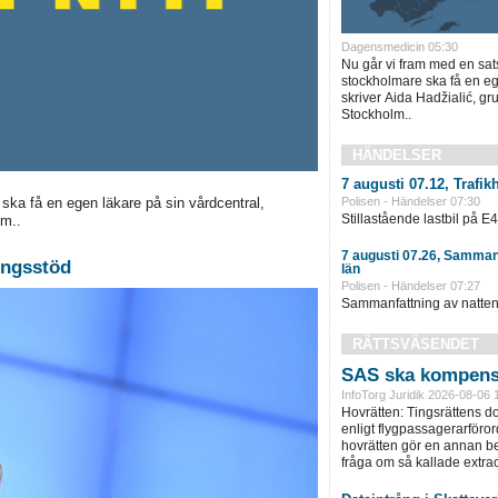
Dagensmedicin 05:30
Nu går vi fram med en satsn
stockholmare ska få en eg
skriver Aida Hadžialić, gr
Stockholm..
HÄNDELSER
7 augusti 07.12, Trafi
 ska få en egen läkare på sin vårdcentral,
Polisen - Händelser 07:30
Stillastående lastbil på E4.
lm..
7 augusti 07.26, Sammanf
ingsstöd
län
Polisen - Händelser 07:27
Sammanfattning av nattens
RÄTTSVÄSENDET
SAS ska kompens
InfoTorg Juridik 2026-08-06 
Hovrätten: Tingsrättens 
enligt flygpassagerarföror
hovrätten gör en annan be
fråga om så kallade extra