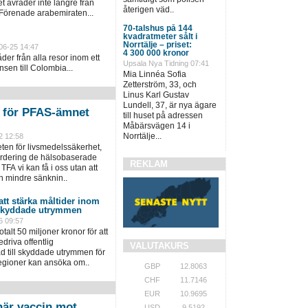
 avråder inte längre från
återigen väd..
 Förenade arabemiraten...
70-talshus på 144
kvadratmeter sålt i
Norrtälje – priset:
06-25 14:47
4 300 000 kronor
er från alla resor inom ett
Upsala Nya Tidning 07:41
sen till Colombia...
Mia Linnéa Sofia
Zetterström, 33, och
Linus Karl Gustav
Lundell, 37, är nya ägare
n för PFAS-ämnet
till huset på adressen
Måbärsvägen 14 i
Norrtälje...
2 12:58
en för livsmedelssäkerhet,
värdering de hälsobaserade
REKLAM
TFA vi kan få i oss utan att
n mindre sänknin..
 att stärka måltider inom
 skyddade utrymmen
6 09:57
talt 50 miljoner kronor för att
driva offentlig
VALUTAKURS
 till skyddade utrymmen för
regioner kan ansöka om..
GBP
12.8063
CHF
11.7146
EUR
10.9695
när vaccin mot
USD
9.5192