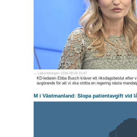
→ Läkartidningen 2026-08-06 15:47
KD-ledaren Ebba Busch kräver ett riksdagsbeslut efter va
avgörande för att vi ska stötta en regering nästa mandat
M i Västmanland: Slopa patientavgift vid l