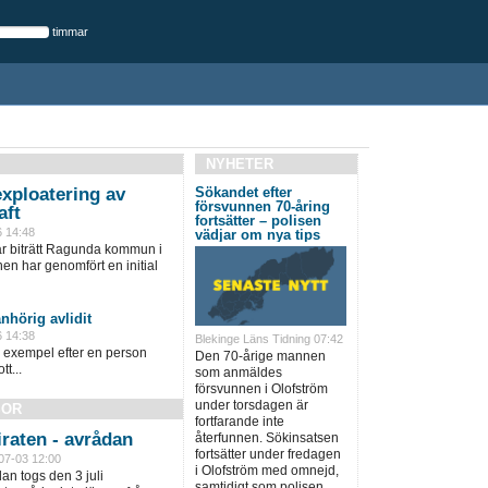
timmar
NYHETER
xploatering av
Sökandet efter
försvunnen 70-åring
aft
fortsätter – polisen
6 14:48
vädjar om nya tips
ar biträtt Ragunda kommun i
 har genomfört en initial
nhörig avlidit
6 14:38
Blekinge Läns Tidning 07:42
ll exempel efter en person
Den 70-årige mannen
tt...
som anmäldes
försvunnen i Olofström
under torsdagen är
SOR
fortfarande inte
raten - avrådan
återfunnen. Sökinsatsen
fortsätter under fredagen
07-03 12:00
i Olofström med omnejd,
an togs den 3 juli
samtidigt som polisen