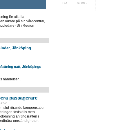
IDR
0.0005
ing för att alla
en läkare på sin vårdcentral,
uppledare (S) i Region
khinder, Jönköping
..
attning natt, Jönköpings
 händelser...
era passagerare
14:52
domslut rörande kompensation
dningen fastställs men
dömning än tingsrätten i
ordinära omständigheter..