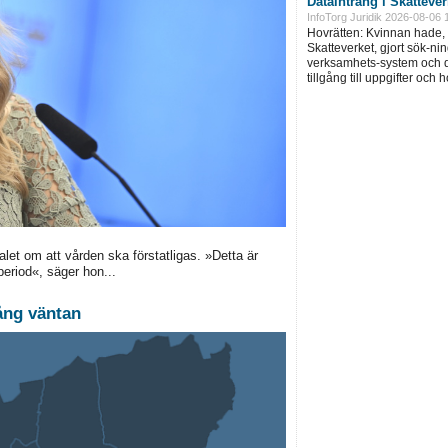
Dataintrång i Skatteve
InfoTorg Juridik 2026-08-06 
Hovrätten: Kvinnan hade, 
Skatteverket, gjort sök-ni
verksamhets-system och d
tillgång till uppgifter och 
let om att vården ska förstatligas. »Detta är
period«, säger hon...
ång väntan