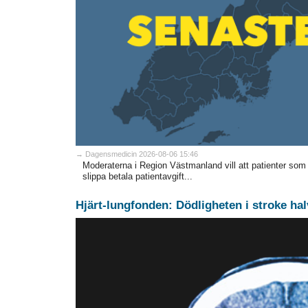
→ Dagensmedicin 2026-08-06 15:46
Moderaterna i Region Västmanland vill att patienter som
slippa betala patientavgift...
Hjärt-lungfonden: Dödligheten i stroke hal