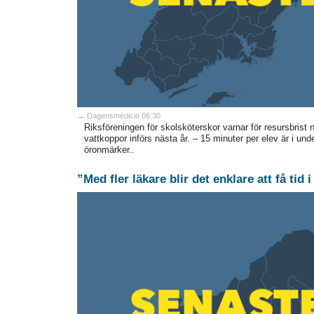
→ Dagensmedicin 06:30
Riksföreningen för skolsköterskor varnar för resursbris
vattkoppor införs nästa år. – 15 minuter per elev är i un
öronmärker..
”Med fler läkare blir det enklare att få tid 