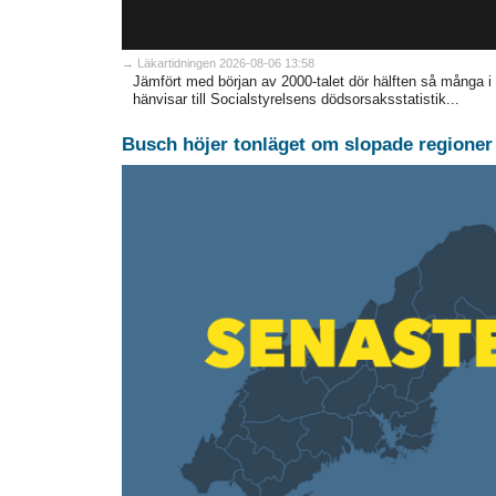
→ Läkartidningen 2026-08-06 13:58
Jämfört med början av 2000-talet dör hälften så många i
hänvisar till Socialstyrelsens dödsorsaksstatistik...
Busch höjer tonläget om slopade regioner