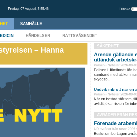
Fredag,
07 Augusti
,
5:55:47
Tillbaka
HET
SAMHÄLLE
EDICIN
HÄNDELSER
RÄTTSVÄSENDET
SÄKERHET
styrelsen – Hanna
Ärende gällande e
utländsk arbetskr
Polisen - Nyheter 2026-08-0
Polisen i Jämtlands län h
samband med att kommunen
skyddsb..
Undvik inbrott när en a
Polisen - Nyheter 2026-08-0
När en bostad står tom, ti
avlidit, ökar risken för inbro
AVRÅDER FRÅN RE
Förenade arabemi
UD avråder från resor 2026-
Beslut om borttagen avråd