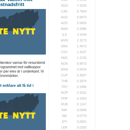
stnadsfritt
SGD
7.4233
CAD
6.7904
AUD
6.6873
NZD
5.5825
AWG
5.2885
ILS
3.1649
MYR
2.3273
DKK
1.4673
CNY
1.4107
HKD
1.2135
terskor varnar för resursbrist
NOK
0.9973
programmet mot vattkoppor
MXN
0.5534
er per elev är i underkant. Vi
CUP
0.3697
öronmärker..
THB
0.2874
 enklare att få tid i
TRY
0.1996
DOP
0.1631
PHP
0.1563
RUB
0.1147
INR
0.0999
ISK
0.0770
JPY
0.0601
LKR
0.0283