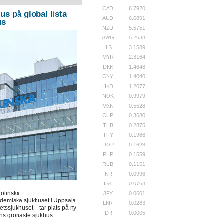
CAD
6.7920
us på global lista
AUD
6.6891
us
NZD
5.5751
AWG
5.2638
ILS
3.1589
MYR
2.3164
DKK
1.4648
CNY
1.4040
HKD
1.2077
NOK
0.9979
MXN
0.5528
CUP
0.3680
THB
0.2875
TRY
0.1986
DOP
0.1623
PHP
0.1559
RUB
0.1151
INR
0.0996
ISK
0.0768
rolinska
JPY
0.0601
ademiska sjukhuset i Uppsala
LKR
0.0283
tssjukhuset – tar plats på ny
IDR
0.0005
ns grönaste sjukhus...