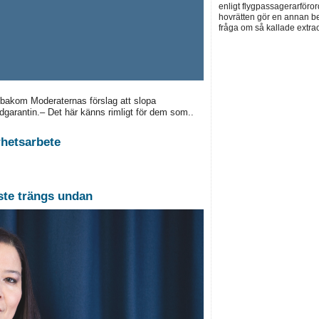
enligt flygpassagerarföror
hovrätten gör en annan be
fråga om så kallade extra
 bakom Moderaternas förslag att slopa
vårdgarantin.– Det här känns rimligt för dem som..
rhetsarbete
ste trängs undan