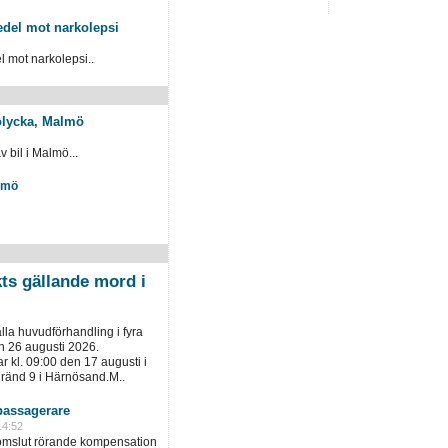
del mot narkolepsi
mot narkolepsi..
kolycka, Malmö
 bil i Malmö...
lmö
kts gällande mord i
ålla huvudförhandling i fyra
h 26 augusti 2026.
 kl. 09:00 den 17 augusti i
gränd 9 i Härnösand.M..
assagerare
14:52
domslut rörande kompensation