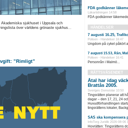
FDA godkänner läkeme
Läkartidningen 14:58
FDA godkänner läkemedel 
, Akademiska sjukhuset i Uppsala och
HÄNDELSER
ningslista över världens grönaste sjukhus...
7 augusti 16.25, Trafi
Polisen - Händelser 16:47
Ungdom på cykel påkört av
7 augusti 15.53, Rån, Ma
Polisen - Händelser 16:41
vgift: ”Rimligt”
Personrån i Malmö...
RÄTTSVÄSENDET
Åtal har idag väc
Brattås 2005.
Sveriges Domstolar 10:50
Tingsrätten planerar att h
dagar – den 17, 21, 24 oc
Huvudförhandlingen startar
tingsrättens lokaler, Back
SAS ska kompensera p
InfoTorg Juridik 2026-08-06 
Hovrätten: Tingsrättens 