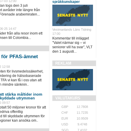
07-03 12:00
språkkunskaper
an togs den 3 juli
 avråder inte längre från
 Förenade arabemiraten...
06-25 14:47
Vestmanlands Läns Tidning
er från alla resor inom ett
17:00
sen till Colombia...
Kommentar till inlägget
”Valet närmar sig – vi
seniorer vill ha svar”, VLT
den 1 augusti...
n för PFAS-ämnet
REKLAM
2 12:58
en för livsmedelssäkerhet,
värdering de hälsobaserade
TFA vi kan få i oss utan att
n mindre sänknin..
 att stärka måltider inom
VALUTAKURS
 skyddade utrymmen
6 09:57
GBP
12.7808
talt 50 miljoner kronor för att
driva offentlig
CHF
11.7235
 till skyddade utrymmen för
EUR
10.9509
regioner kan ansöka om..
USD
9.4748
SGD
7.4102