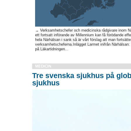
→ Verksamhetschefer och medicinska rådgivare inom Närh
ett fortsatt införande av Millennium kan få förödande 
hela Närhälsan i sank så är vårt förslag att man fortsätte
verksamhetscheferna.Inlägget Larmet inifrån Närhälsan: 
på Läkartidningen...
MEDICIN
Tre svenska sjukhus på globa
sjukhus