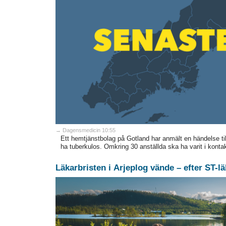
→ Dagensmedicin 10:55
Ett hemtjänstbolag på Gotland har anmält en händelse till
ha tuberkulos. Omkring 30 anställda ska ha varit i kont
Läkarbristen i Arjeplog vände – efter ST-l