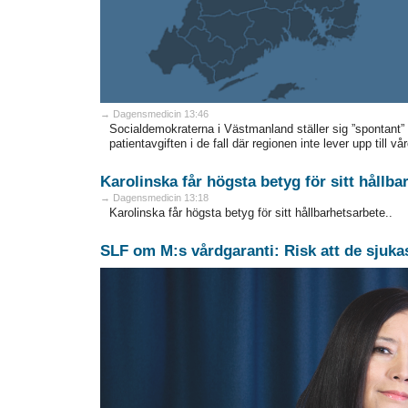
→ Dagensmedicin 13:46
Socialdemokraterna i Västmanland ställer sig ”spontant”
patientavgiften i de fall där regionen inte lever upp till 
Karolinska får högsta betyg för sitt hållba
→ Dagensmedicin 13:18
Karolinska får högsta betyg för sitt hållbarhetsarbete..
SLF om M:s vårdgaranti: Risk att de sjuka