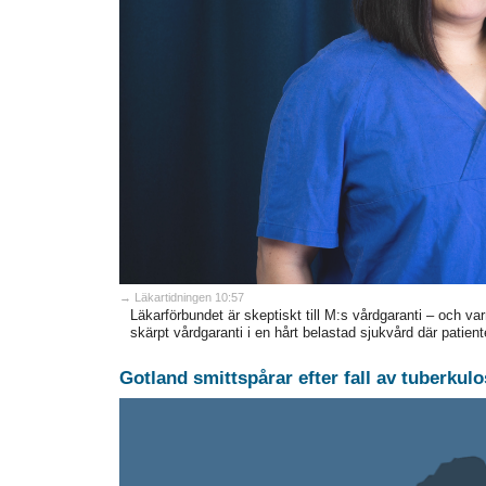
→ Läkartidningen 10:57
Läkarförbundet är skeptiskt till M:s vårdgaranti – och var
skärpt vårdgaranti i en hårt belastad sjukvård där patiente
Gotland smittspårar efter fall av tuberkulo