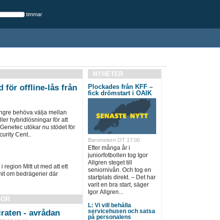
timmar
NYHETER
 för offline-lås från
Plockades från KFF –
fick drömstart i OAIK
ängre behöva välja mellan
ller hybridlösningar för att
 Genetec utökar nu stödet för
urity Cent..
Barometern OT 17:00
Efter många år i
juniorfotbollen tog Igor
Allgren steget till
i region Mitt ut med att ett
seniornivån. Och tog en
it om bedrägerier där
startplats direkt. – Det har
varit en bra start, säger
Igor Allgren...
SOR
L: Vi vill behålla
servicehusen och satsa
raten - avrådan
på personalens