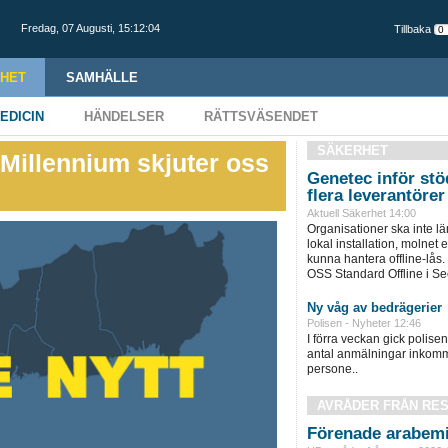
Fredag,
07 Augusti
,
15:12:05
Tillbaka
HET
SAMHÄLLE
EDICIN
HÄNDELSER
RÄTTSVÄSENDET
SÄKERHET
»Millennium skjuter oss
Genetec inför stöd
flera leverantörer
Aktuell Säkerhet 14:00
Organisationer ska inte l
lokal installation, molnet e
kunna hantera offline-lås.
OSS Standard Offline i Sec
Ny våg av bedrägerier
Polisen - Nyheter 12:46
I förra veckan gick polisen 
antal anmälningar inkomm
persone..
AVRÅDER FRÅN RE
Förenade arabemi