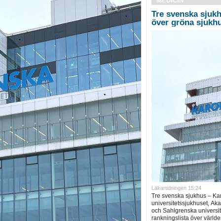
MEDICIN
Tre svenska sjukh
över gröna sjukh
Läkartidningen 15:24
Tre svenska sjukhus – Ka
universitetssjukhuset, Ak
och Sahlgrenska universite
rankningslista över världe