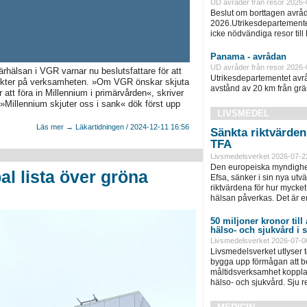
UD avråder från resor 2026-
Beslut om borttagen avråd
2026.Utrikesdepartementet
icke nödvändiga resor till
Panama - avrådan
UD avråder från resor 2026-
älsan i VGR varnar nu beslutsfattare för att
Utrikesdepartementet avråd
effekter på verksamheten. »Om VGR önskar skjuta
avstånd av 20 km från grän
r att föra in Millennium i primärvården«, skriver
»Millennium skjuter oss i sank« dök först upp
LIVSMEDEL
Läs mer → Läkartidningen / 2024-12-11 16:56
Sänkta riktvärde
TFA
Livsmedelsverket 2026-07-2
Den europeiska myndighet
l lista över gröna
Efsa, sänker i sin nya ut
riktvärdena för hur mycket 
hälsan påverkas. Det är e
50 miljoner kronor till
hälso- och sjukvård i
Livsmedelsverket 2026-07-0
Livsmedelsverket utlyser to
bygga upp förmågan att be
måltidsverksamhet kopplad
hälso- och sjukvård. Sju 