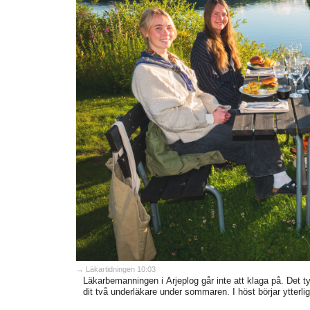
→ Läkartidningen 10:03
Läkarbemanningen i Arjeplog går inte att klaga på. Det
dit två underläkare under sommaren. I höst börjar ytterlig