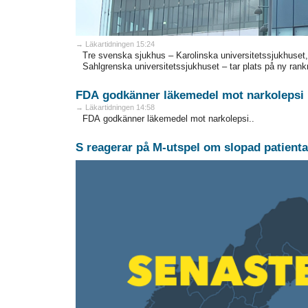
→ Läkartidningen 15:24
Tre svenska sjukhus – Karolinska universitetssjukhuset
Sahlgrenska universitetssjukhuset – tar plats på ny rank
FDA godkänner läkemedel mot narkolepsi
→ Läkartidningen 14:58
FDA godkänner läkemedel mot narkolepsi..
S reagerar på M-utspel om slopad patienta