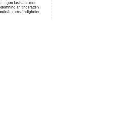
dningen fastställs men
dömning än tingsrätten i
ordinära omständigheter..