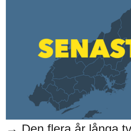
→ Den flera år långa t