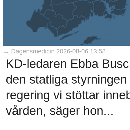
→ Dagensmedicin 2026-08-06 13:58
KD-ledaren Ebba Busch
den statliga styrninge
regering vi stöttar inne
vården, säger hon...