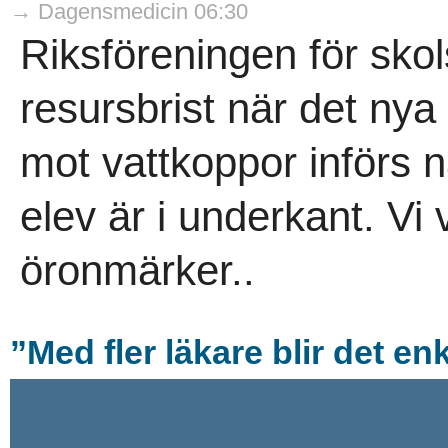
→ Dagensmedicin 06:30
Riksföreningen för skol
resursbrist när det ny
mot vattkoppor införs n
elev är i underkant. Vi
öronmärker..
”Med fler läkare blir det enk