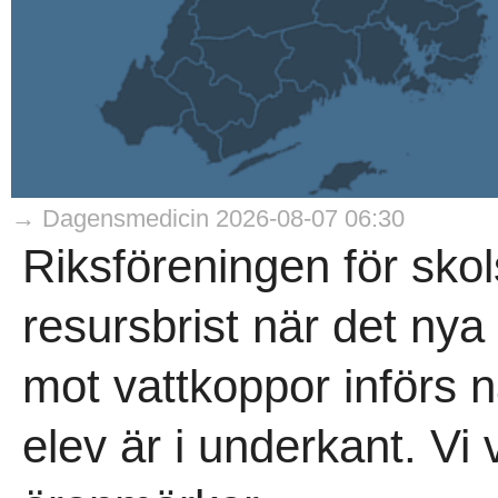
→ Dagensmedicin 2026-08-07 06:30
Riksföreningen för skol
resursbrist när det ny
mot vattkoppor införs n
elev är i underkant. Vi