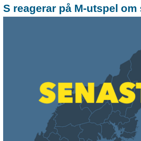
S reagerar på M-utspel om s