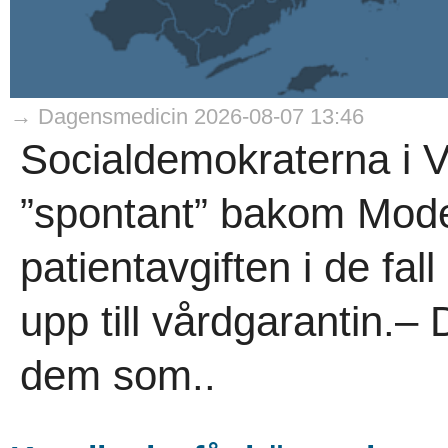
→ Dagensmedicin 2026-08-07 13:46
Socialdemokraterna i V
”spontant” bakom Moder
patientavgiften i de fal
upp till vårdgarantin.– 
dem som..