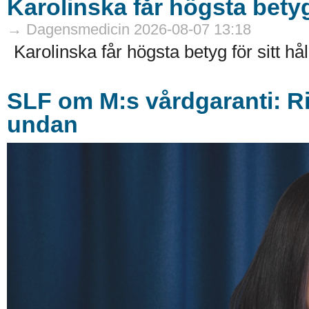
Karolinska får högsta betyg
→ Dagensmedicin 2026-08-07 13:18
Karolinska får högsta betyg för sitt hå
SLF om M:s vårdgaranti: Ri
undan