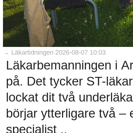
→ Läkartidningen 2026-08-07 10:03
Läkarbemanningen i Arj
på. Det tycker ST-läk
lockat dit två underlä
börjar ytterligare två 
specialist ..