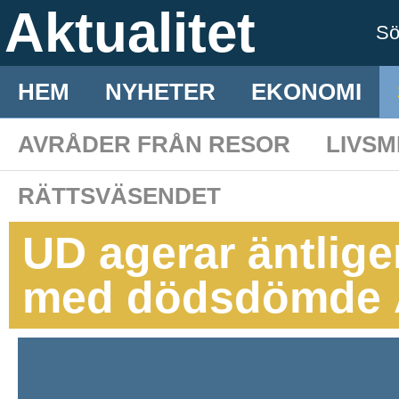
Aktualitet
S
HEM
NYHETER
EKONOMI
AVRÅDER FRÅN RESOR
LIVS
RÄTTSVÄSENDET
UD agerar äntligen
med dödsdömde A