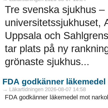
Tre svenska sjukhus – 
universitetssjukhuset,
Uppsala och Sahlgrensk
tar plats på ny ranknin
grönaste sjukhus...
FDA godkänner läkemedel 
→ Läkartidningen 2026-08-07 14:58
FDA godkänner läkemedel mot narkol