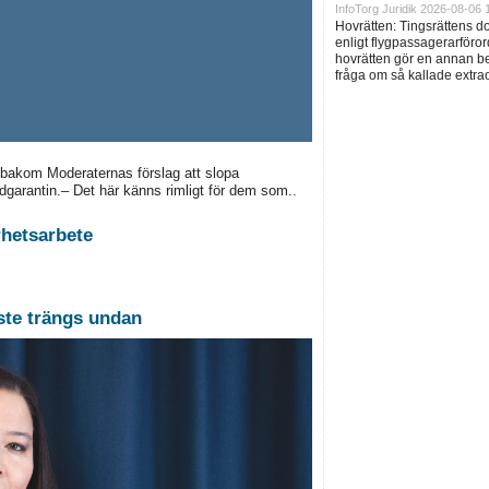
InfoTorg Juridik 2026-08-06 
Hovrätten: Tingsrättens 
enligt flygpassagerarföror
hovrätten gör en annan be
fråga om så kallade extra
 bakom Moderaternas förslag att slopa
vårdgarantin.– Det här känns rimligt för dem som..
rhetsarbete
ste trängs undan