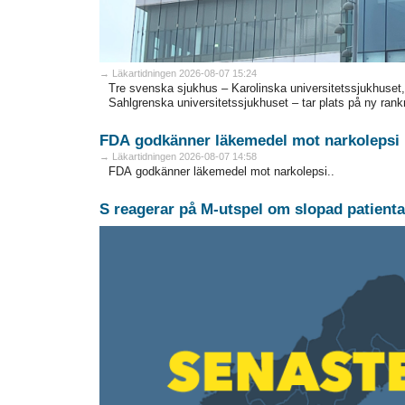
→ Läkartidningen 2026-08-07 15:24
Tre svenska sjukhus – Karolinska universitetssjukhuset
Sahlgrenska universitetssjukhuset – tar plats på ny rank
FDA godkänner läkemedel mot narkolepsi
→ Läkartidningen 2026-08-07 14:58
FDA godkänner läkemedel mot narkolepsi..
S reagerar på M-utspel om slopad patienta