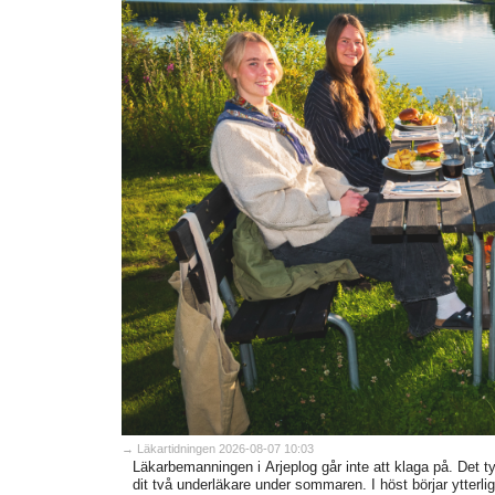
→ Läkartidningen 2026-08-07 10:03
Läkarbemanningen i Arjeplog går inte att klaga på. Det
dit två underläkare under sommaren. I höst börjar ytterlig