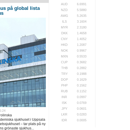
AUD
6.6991
us på global lista
NZD
5.5880
us
AWG
5.2635
ILS
3.1604
MYR
2.3180
DKK
1.4658
CNY
1.4052
HKD
1.2087
NOK
0.9967
MXN
0.5533
CUP
0.3682
THB
0.2882
TRY
0.1988
DOP
0.1629
PHP
0.1562
RUB
0.1152
INR
0.0997
ISK
0.0769
JPY
0.0601
5:24
LKR
0.0283
rolinska
ademiska sjukhuset i Uppsala
IDR
0.0005
tssjukhuset – tar plats på ny
ns grönaste sjukhus...