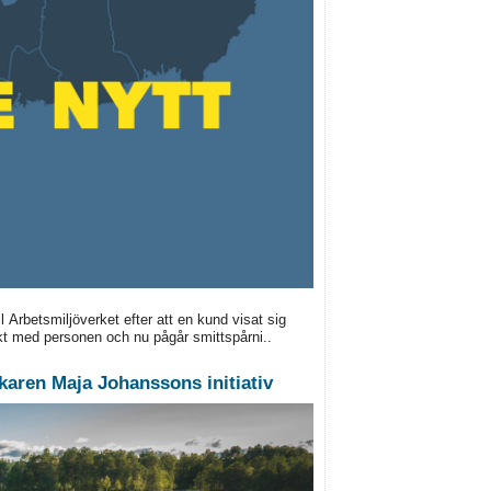
 Arbetsmiljöverket efter att en kund visat sig
akt med personen och nu pågår smittspårni..
äkaren Maja Johanssons initiativ