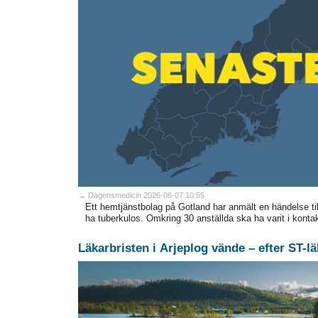
→ Dagensmedicin 2026-08-07 10:55
Ett hemtjänstbolag på Gotland har anmält en händelse till
ha tuberkulos. Omkring 30 anställda ska ha varit i kont
Läkarbristen i Arjeplog vände – efter ST-l