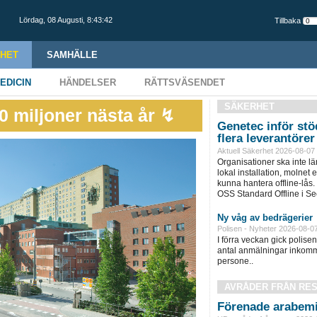
Lördag,
08 Augusti
,
8:43:44
Tillbaka
HET
SAMHÄLLE
EDICIN
HÄNDELSER
RÄTTSVÄSENDET
SÄKERHET
0 miljoner nästa år ↯
Genetec inför stöd
flera leverantörer
Aktuell Säkerhet 2026-08-07
Organisationer ska inte l
lokal installation, molnet e
kunna hantera offline-lås.
OSS Standard Offline i Sec
Ny våg av bedrägerier
Polisen - Nyheter 2026-08-0
I förra veckan gick polisen 
antal anmälningar inkomm
persone..
AVRÅDER FRÅN RE
Förenade arabemi