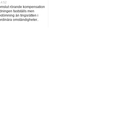
14:52
domslut rörande kompensation
dningen fastställs men
dömning än tingsrätten i
ordinära omständigheter..