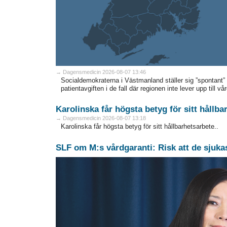
→ Dagensmedicin 2026-08-07 13:46
Socialdemokraterna i Västmanland ställer sig ”spontant”
patientavgiften i de fall där regionen inte lever upp till 
Karolinska får högsta betyg för sitt hållba
→ Dagensmedicin 2026-08-07 13:18
Karolinska får högsta betyg för sitt hållbarhetsarbete..
SLF om M:s vårdgaranti: Risk att de sjuka