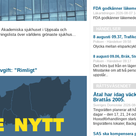
FDA godkänner läkeme
Läkartidningen 2026-08-07 1
FDA godkänner läkemedel 
HÄNDELSER
, Akademiska sjukhuset i Uppsala och
ningslista över världens grönaste sjukhus...
8 augusti 09.37, Trafi
Polisen - Händelser 09:58
Olycka mellan elsparkcykli
8 augusti 09.06, Bråk, S
Polisen - Händelser 09:17
Det hörs ljud från en läg
vgift: ”Rimligt”
Misstanke om att två pers
uppstår...
RÄTTSVÄSENDET
Åtal har idag väc
Brattås 2005.
Sveriges Domstolar 2026-08
Tingsrätten planerar att h
dagar – den 17, 21, 24 oc
Huvudförhandlingen startar
tingsrättens lokaler, Back
SAS ska kompensera p