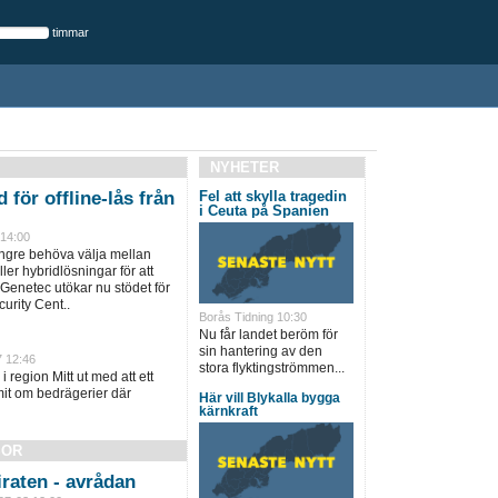
timmar
NYHETER
 för offline-lås från
Fel att skylla tragedin
i Ceuta på Spanien
 14:00
ängre behöva välja mellan
ller hybridlösningar för att
 Genetec utökar nu stödet för
urity Cent..
Borås Tidning 10:30
Nu får landet beröm för
sin hantering av den
7 12:46
stora flyktingströmmen...
i region Mitt ut med att ett
it om bedrägerier där
Här vill Blykalla bygga
kärnkraft
SOR
raten - avrådan