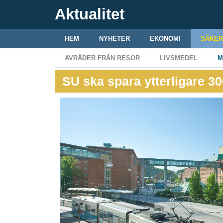
Aktualitet
HEM
NYHETER
EKONOMI
SÄKER
AVRÅDER FRÅN RESOR
LIVSMEDEL
M
SU ska spara ytterligare 30