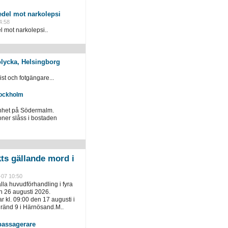
del mot narkolepsi
4:58
mot narkolepsi..
kolycka, Helsingborg
st och fotgängare...
tockholm
enhet på Södermalm.
oner slåss i bostaden
kts gällande mord i
-07 10:50
ålla huvudförhandling i fyra
h 26 augusti 2026.
 kl. 09:00 den 17 augusti i
gränd 9 i Härnösand.M..
assagerare