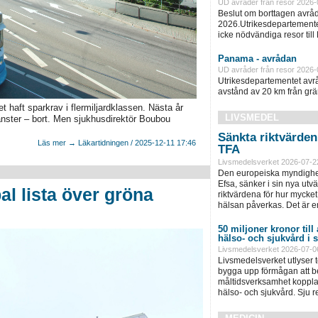
UD avråder från resor 2026-
Beslut om borttagen avråd
2026.Utrikesdepartementet
icke nödvändiga resor till
Panama - avrådan
UD avråder från resor 2026-
Utrikesdepartementet avråd
avstånd av 20 km från grän
haft sparkrav i flermiljardklassen. Nästa år
LIVSMEDEL
änster – bort. Men sjukhusdirektör Boubou
Sänkta riktvärde
Läs mer → Läkartidningen / 2025-12-11 17:46
TFA
Livsmedelsverket 2026-07-2
Den europeiska myndighet
Efsa, sänker i sin nya ut
l lista över gröna
riktvärdena för hur mycket 
hälsan påverkas. Det är e
50 miljoner kronor till
hälso- och sjukvård i
Livsmedelsverket 2026-07-0
Livsmedelsverket utlyser to
bygga upp förmågan att be
måltidsverksamhet kopplad
hälso- och sjukvård. Sju 