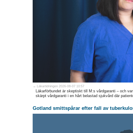
→ Läkartidningen 2026-08-07 10:57
Läkarförbundet är skeptiskt till M:s vårdgaranti – och var
skärpt vårdgaranti i en hårt belastad sjukvård där patiente
Gotland smittspårar efter fall av tuberkulo