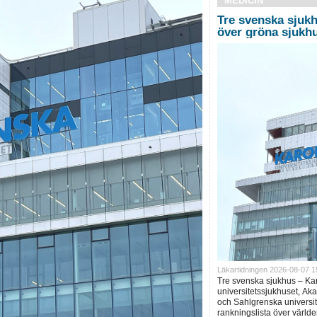
MEDICIN
Tre svenska sjukh
över gröna sjukh
Läkartidningen 2026-08-07 1
Tre svenska sjukhus – Ka
universitetssjukhuset, Ak
och Sahlgrenska universite
rankningslista över världe