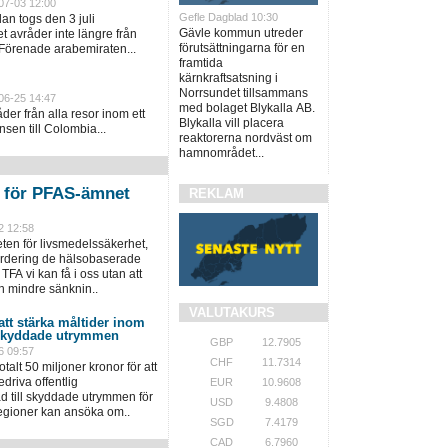
07-03 12:00
Gefle Dagblad 10:30
an togs den 3 juli
Gävle kommun utreder
 avråder inte längre från
förutsättningarna för en
 Förenade arabemiraten...
framtida
kärnkraftsatsning i
Norrsundet tillsammans
06-25 14:47
med bolaget Blykalla AB.
er från alla resor inom ett
Blykalla vill placera
sen till Colombia...
reaktorerna nordväst om
hamnområdet...
n för PFAS-ämnet
REKLAM
2 12:58
en för livsmedelssäkerhet,
värdering de hälsobaserade
TFA vi kan få i oss utan att
n mindre sänknin..
VALUTAKURS
 att stärka måltider inom
 skyddade utrymmen
GBP
12.7905
6 09:57
CHF
11.7314
talt 50 miljoner kronor för att
driva offentlig
EUR
10.9608
 till skyddade utrymmen för
USD
9.4808
regioner kan ansöka om..
SGD
7.4179
CAD
6.7960