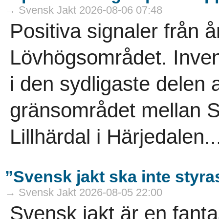
→ Svensk Jakt 2026-08-06 07:48
Positiva signaler från å
Lövhögsområdet. Inven
i den sydligaste delen a
gränsområdet mellan S
Lillhärdal i Härjedalen..
”Svensk jakt ska inte styra
→ Svensk Jakt 2026-08-05 22:00
Svensk jakt är en fanta