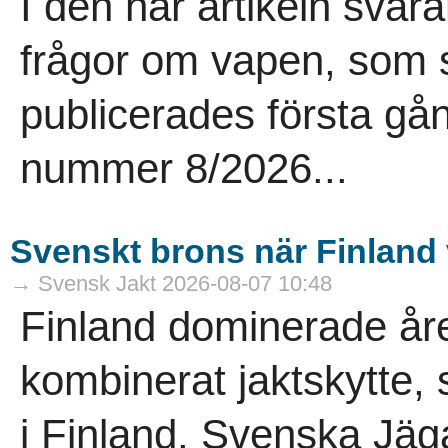
I den här artikeln sva
frågor om vapen, som st
publicerades första gå
nummer 8/2026...
Svenskt brons när Finlan
→ Svensk Jakt 2026-08-07 10:48
Finland dominerade åre
kombinerat jaktskytte,
i Finland. Svenska Jäg