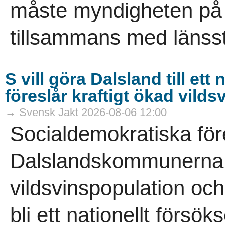
måste myndigheten på re
tillsammans med länsst
S vill göra Dalsland till et
föreslår kraftigt ökad vild
→ Svensk Jakt 2026-08-06 12:00
Socialdemokratiska för
Dalslandskommunerna vi
vildsvinspopulation och
bli ett nationellt försö