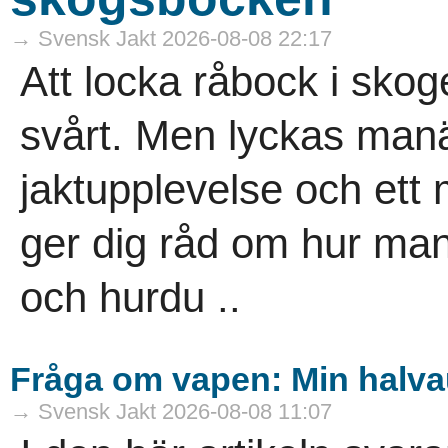
→ Svensk Jakt 2026-08-08 22:17
Att locka råbock i sko
svårt. Men lyckas manä
jaktupplevelse och ett 
ger dig råd om hur man
och hurdu ..
Fråga om vapen: Min halvau
→ Svensk Jakt 2026-08-08 11:07