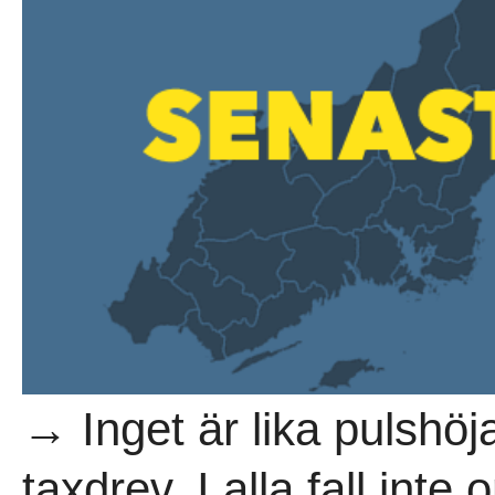
→ Inget är lika pulshöj
taxdrev. I alla fall int