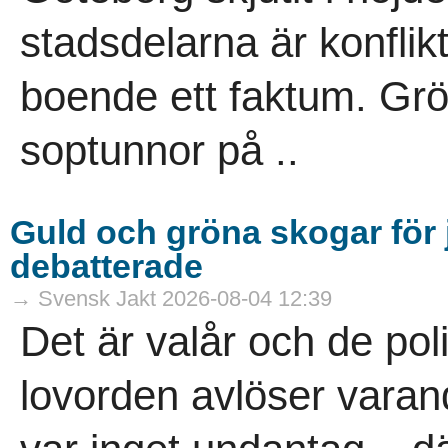
stadsdelarna är konflik
boende ett faktum. Gr
soptunnor på ..
Guld och gröna skogar för j
debatterade
→ Svensk Jakt 2026-08-04 12:39
Det är valår och de pol
lovorden avlöser vara