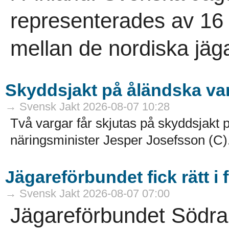
representerades av 16 
mellan de nordiska jäga
Skyddsjakt på åländska va
→ Svensk Jakt 2026-08-07 10:28
Två vargar får skjutas på skyddsjakt p
näringsminister Jesper Josefsson (C).
Jägareförbundet fick rätt i 
→ Svensk Jakt 2026-08-07 07:00
Jägareförbundet Södra