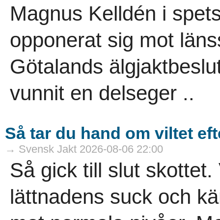
Magnus Kelldén i spetse
opponerat sig mot länss
Götalands älgjaktbeslut
vunnit en delseger ..
Så tar du hand om viltet eft
→ Svensk Jakt 2026-08-06 22:00
Så gick till slut skottet.
lättnadens suck och kä