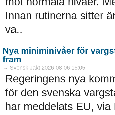
mot normala nivåer. Men
Innan rutinerna sitter är 
va..
Nya miniminivåer för varg
fram
→ Svensk Jakt 2026-08-06 15:05
Regeringens nya komm
för den svenska vargs
har meddelats EU, via