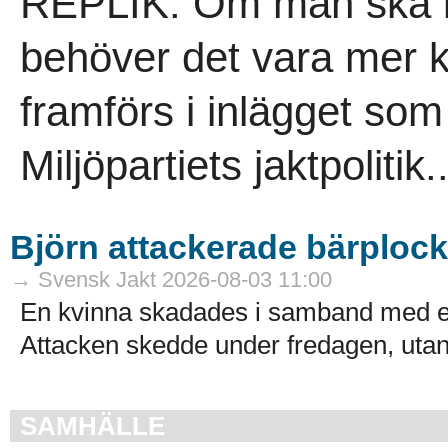
REPLIK. Om man ska krit
behöver det vara mer 
framförs i inlägget so
Miljöpartiets jaktpolitik..
Björn attackerade bärploc
→ Svensk Jakt 2026-08-03 11:00
En kvinna skadades i samband med en
Attacken skedde under fredagen, utanf
SAMHÄLLE