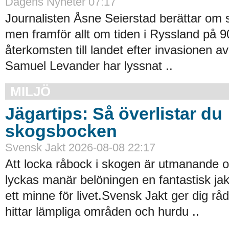
Dagens Nyheter 07:17
Journalisten Åsne Seierstad berättar om si
men framför allt om tiden i Ryssland på 9
återkomsten till landet efter invasionen a
Samuel Levander har lyssnat ..
MILJÖ
Jägartips: Så överlistar du
skogsbocken
Svensk Jakt 2026-08-08 22:17
Att locka råbock i skogen är utmanande 
lyckas manär belöningen en fantastisk ja
ett minne för livet.Svensk Jakt ger dig r
hittar lämpliga områden och hurdu ..