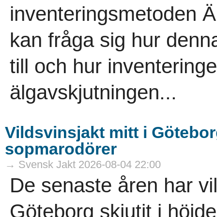
inventeringsmetoden Äb
kan fråga sig hur denna
till och hur inventeringe
älgavskjutningen...
Vildsvinsjakt mitt i Götebor
sopmarodörer
→ Svensk Jakt 2026-08-04 22:00
De senaste åren har vi
Göteborg skjutit i höjde