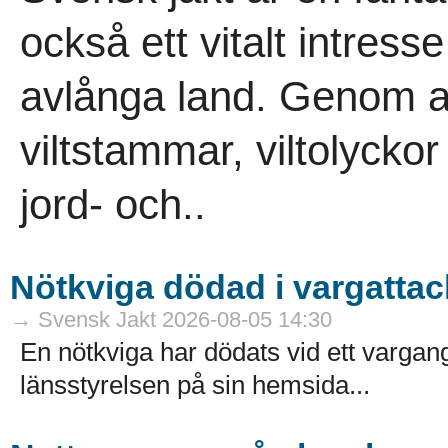
också ett vitalt intress
avlånga land. Genom ans
viltstammar, viltolycko
jord- och..
Nötkviga dödad i vargattac
→ Svensk Jakt 2026-08-05 14:30
En nötkviga har dödats vid ett varga
länsstyrelsen på sin hemsida...