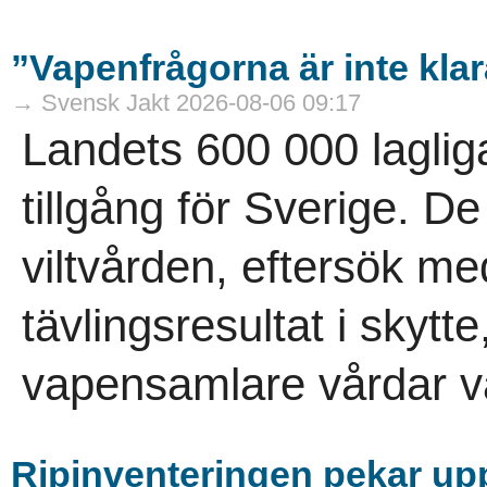
”Vapenfrågorna är inte kla
→ Svensk Jakt 2026-08-06 09:17
Landets 600 000 laglig
tillgång för Sverige. D
viltvården, eftersök m
tävlingsresultat i skytt
vapensamlare vårdar vå
Ripinventeringen pekar uppå