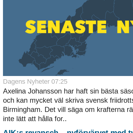
Dagens Nyheter 07:25
Axelina Johansson har haft sin bästa säso
och kan mycket väl skriva svensk friidrott
Birmingham. Det vill säga om krafterna räck
inte lätt att hålla for..
AIK:s revansch – nyförvärvet med t