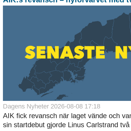
Dagens Nyheter 2026-08-08 17:18
AIK fick revansch när laget vände och va
sin startdebut gjorde Linus Carlstrand tv