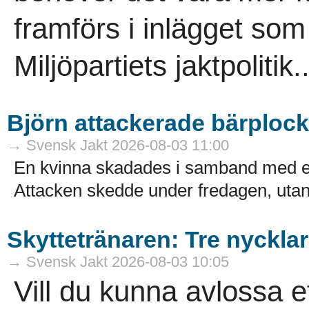
framförs i inlägget so
Miljöpartiets jaktpolitik..
Björn attackerade bärploc
→ Svensk Jakt 2026-08-03 11:00
En kvinna skadades i samband med en
Attacken skedde under fredagen, utanf
Skyttetränaren: Tre nycklar 
→ Svensk Jakt 2026-08-03 10:05
Vill du kunna avlossa et