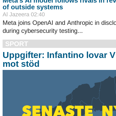
Meta’s AI model follows rivals in re
of outside systems
Al Jazeera 02:40
Meta joins OpenAI and Anthropic in discl
during cybersecurity testing...
SPORT
Uppgifter: Infantino lovar 
mot stöd