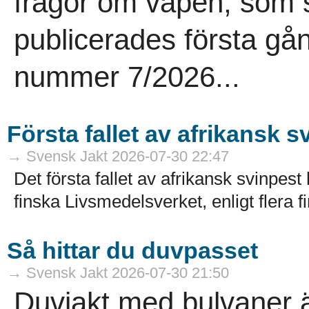
frågor om vapen, som st
publicerades första gå
nummer 7/2026...
Första fallet av afrikansk s
→ Svensk Jakt 2026-07-30 22:47
Det första fallet av afrikansk svinpes
finska Livsmedelsverket, enligt flera f
Så hittar du duvpasset
→ Svensk Jakt 2026-07-30 21:50
Duvjakt med bulvaner är 