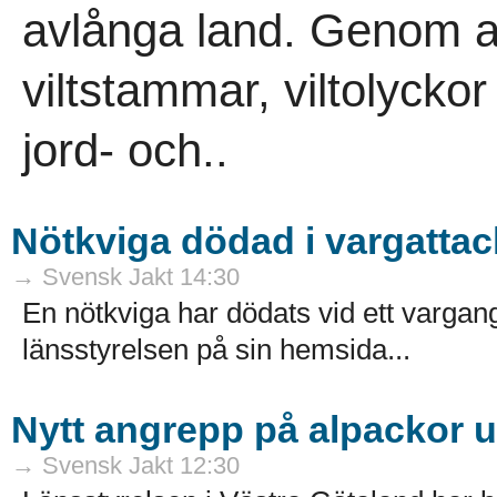
avlånga land. Genom ans
viltstammar, viltolycko
jord- och..
Nötkviga dödad i vargattac
→ Svensk Jakt 14:30
En nötkviga har dödats vid ett varga
länsstyrelsen på sin hemsida...
Nytt angrepp på alpackor 
→ Svensk Jakt 12:30