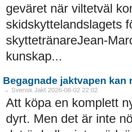
geväret när viltetväl 
skidskyttelandslagets f
skyttetränareJean-Marc 
kunskap...
Begagnade jaktvapen kan 
→ Svensk Jakt 2026-08-02 22:02
Att köpa en komplett ny
dyrt. Men det är inte nö