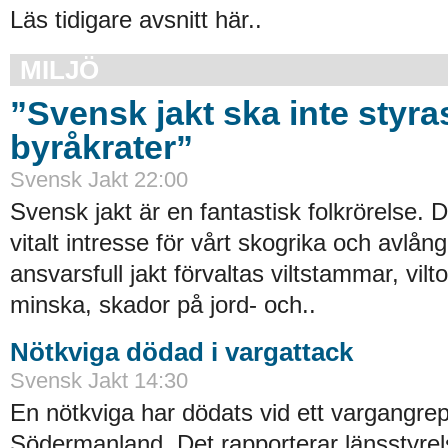
Läs tidigare avsnitt här..
MILJÖ
”Svensk jakt ska inte styra
byråkrater”
Svensk Jakt 22:00
Svensk jakt är en fantastisk folkrörelse. 
vitalt intresse för vårt skogrika och avlå
ansvarsfull jakt förvaltas viltstammar, vilt
minska, skador på jord- och..
Nötkviga dödad i vargattack
Svensk Jakt 14:30
En nötkviga har dödats vid ett vargangrep
Södermanland. Det rapporterar länsstyrel