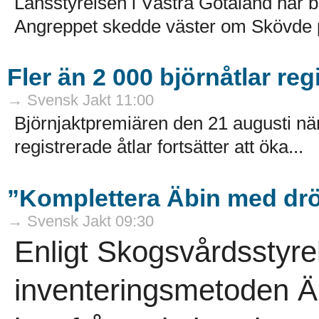
Länsstyrelsen i Västra Götaland har b
Angreppet skedde väster om Skövde på
Fler än 2 000 björnåtlar reg
→ Svensk Jakt 11:00
Björnjaktpremiären den 21 augusti närm
registrerade åtlar fortsätter att öka...
”Komplettera Äbin med drö
→ Svensk Jakt 09:30
Enligt Skogsvårdsstyre
inventeringsmetoden Äb