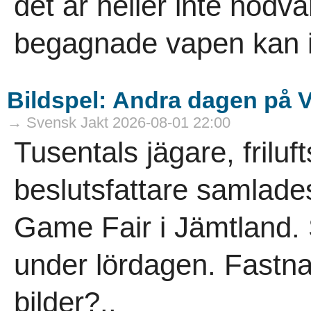
det är heller inte nödvä
­begagnade vapen kan i
Bildspel: Andra dagen på 
→ Svensk Jakt 2026-08-01 22:00
Tusentals jägare, frilu
beslutsfattare samlade
Game Fair i Jämtland. 
under lördagen. Fastn
bilder?..