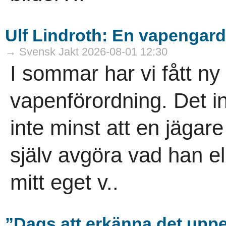
Ulf Lindroth: En vapengard
→ Svensk Jakt 2026-08-01 12:30
I sommar har vi fått n
vapenförordning. Det in
inte minst att en jägar
själv avgöra vad han el
mitt eget v..
”Dags att erkänna det uppen