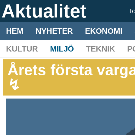
Aktualitet
T
HEM
NYHETER
EKONOMI
KULTUR
MILJÖ
TEKNIK
P
Årets första varg
↯