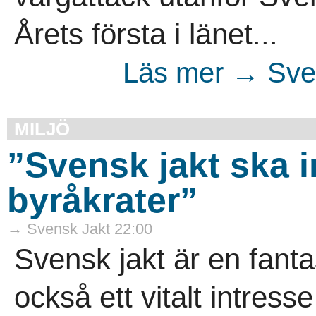
Årets första i länet...
Läs mer → Sven
MILJÖ
”Svensk jakt ska i
byråkrater”
→ Svensk Jakt 22:00
Svensk jakt är en fanta
också ett vitalt intress