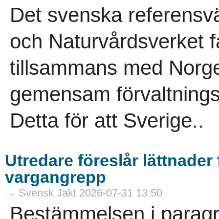
Det svenska referensvä
och Naturvårdsverket få
tillsammans med Norge
gemensam förvaltningsp
Detta för att Sverige..
Utredare föreslår lättnader 
vargangrepp
→ Svensk Jakt 2026-07-31 13:50
Bestämmelsen i paragra