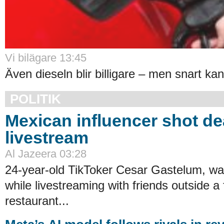
Vi bilägare 13:45
Även dieseln blir billigare – men snart kan
POLITIK
Mexican influencer shot d
livestream
Al Jazeera 03:28
24-year-old TikToker Cesar Gastelum, wa
while livestreaming with friends outside a 
restaurant...