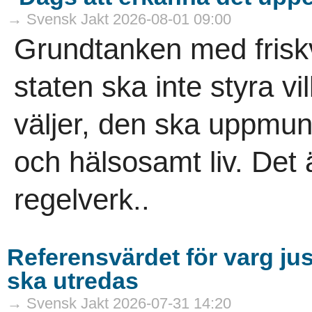
→ Svensk Jakt 2026-08-01 09:00
Grundtanken med friskv
staten ska inte styra v
väljer, den ska uppmuntr
och hälsosamt liv. Det 
regelverk..
Referensvärdet för varg ju
ska utredas
→ Svensk Jakt 2026-07-31 14:20