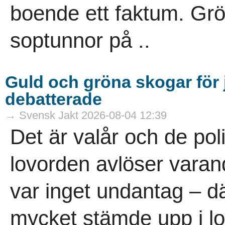
boende ett faktum. Gr
soptunnor på ..
Guld och gröna skogar för j
debatterade
→ Svensk Jakt 2026-08-04 12:39
Det är valår och de pol
lovorden avlöser vara
var inget undantag – dä
mycket stämde upp i lov