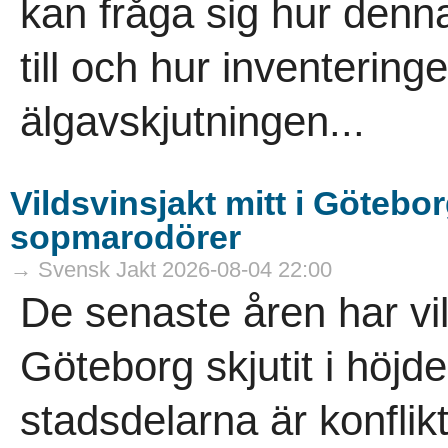
kan fråga sig hur denna
till och hur inventeringe
älgavskjutningen...
Vildsvinsjakt mitt i Götebor
sopmarodörer
→ Svensk Jakt 2026-08-04 22:00
De senaste åren har vi
Göteborg skjutit i höjde
stadsdelarna är konflik