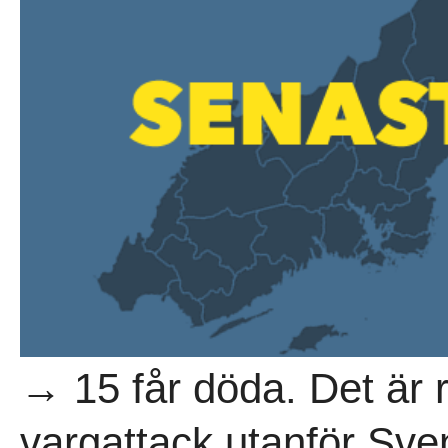
→ 15 får döda. Det är r
vargattack utanför Sve