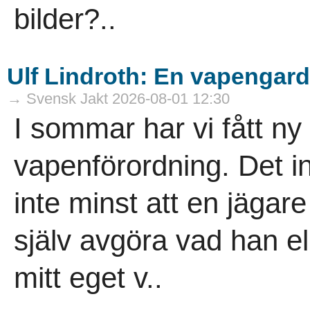
bilder?..
Ulf Lindroth: En vapengard
→ Svensk Jakt 2026-08-01 12:30
I sommar har vi fått n
vapenförordning. Det in
inte minst att en jägar
själv avgöra vad han el
mitt eget v..