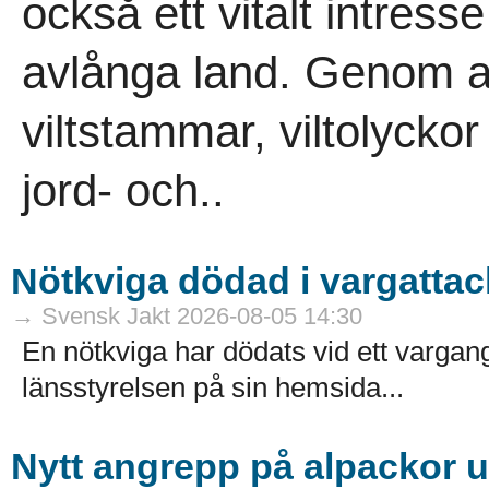
också ett vitalt intress
avlånga land. Genom ans
viltstammar, viltolycko
jord- och..
Nötkviga dödad i vargattac
→ Svensk Jakt 2026-08-05 14:30
En nötkviga har dödats vid ett varga
länsstyrelsen på sin hemsida...
Nytt angrepp på alpackor 