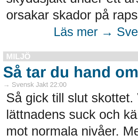
orsakar skador på raps 
Läs mer → Sven
MILJÖ
Så tar du hand om v
→ Svensk Jakt 22:00
Så gick till slut skottet.
lättnadens suck och kä
mot normala nivåer. Men