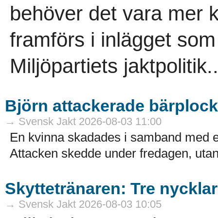
behöver det vara mer 
framförs i inlägget so
Miljöpartiets jaktpolitik..
Björn attackerade bärploc
→ Svensk Jakt 2026-08-03 11:00
En kvinna skadades i samband med en
Attacken skedde under fredagen, utanf
Skyttetränaren: Tre nycklar 
→ Svensk Jakt 2026-08-03 10:05