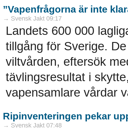
”Vapenfrågorna är inte kla
→ Svensk Jakt 09:17
Landets 600 000 laglig
tillgång för Sverige. D
viltvården, eftersök m
tävlingsresultat i skytt
vapensamlare vårdar vå
Ripinventeringen pekar uppå
→ Svensk Jakt 07:48