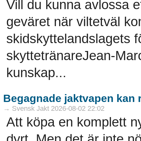
Vill du kunna avlossa et
geväret när viltetväl 
skidskyttelandslagets f
skyttetränareJean-Marc 
kunskap...
Begagnade jaktvapen kan 
→ Svensk Jakt 2026-08-02 22:02
Att köpa en komplett ny
dyrt. Men det är inte nö