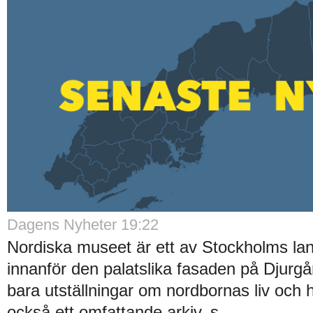
Dagens Nyheter 19:22
Nordiska museet är ett av Stockholms l
innanför den palatslika fasaden på Djurgå
bara utställningar om nordbornas liv och h
också ett omfattande arkiv, s..