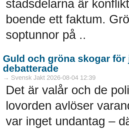
stadsdelarna är konflik
boende ett faktum. Gr
soptunnor på ..
Guld och gröna skogar för j
debatterade
→ Svensk Jakt 2026-08-04 12:39
Det är valår och de pol
lovorden avlöser vara
var inget undantag – dä