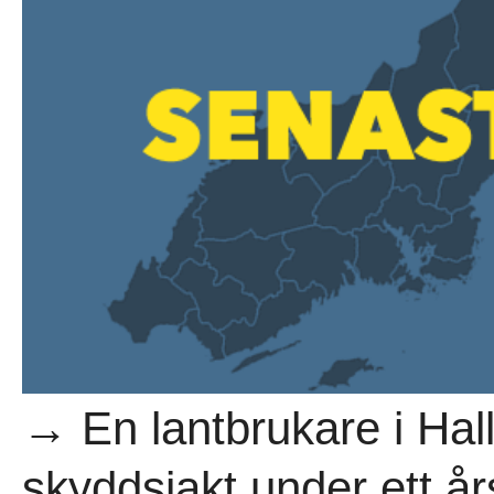
→ En lantbrukare i Hal
skyddsjakt under ett år