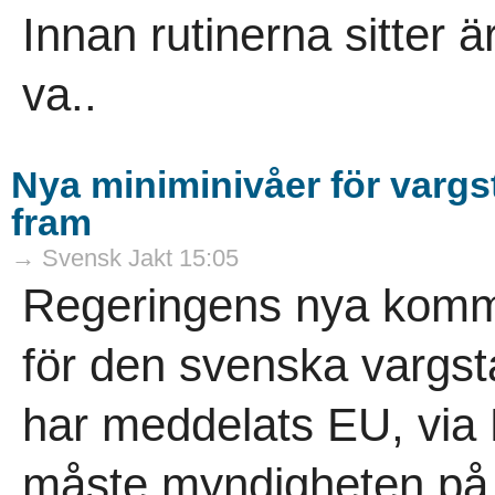
Innan rutinerna sitter är 
va..
Nya miniminivåer för varg
fram
→ Svensk Jakt 15:05
Regeringens nya komm
för den svenska vargs
har meddelats EU, via
måste myndigheten på re