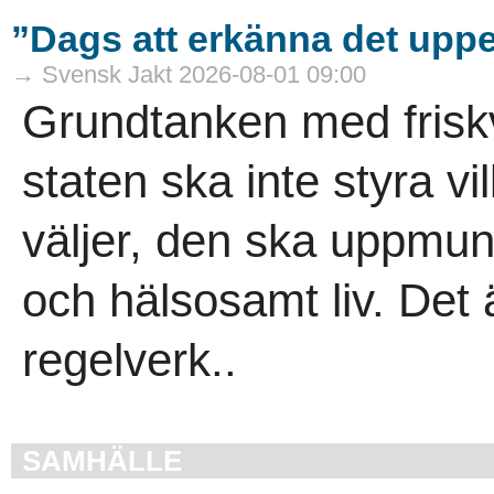
”Dags att erkänna det uppen
→ Svensk Jakt 2026-08-01 09:00
Grundtanken med friskv
staten ska inte styra v
väljer, den ska uppmuntr
och hälsosamt liv. Det 
regelverk..
SAMHÄLLE