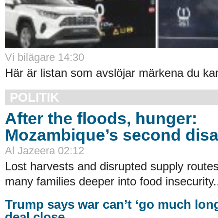
Vi bilägare 14:30
Här är listan som avslöjar märkena du kan 
POLITIK
After the floods, hunger:
Mozambique’s second disa
Al Jazeera 02:12
Lost harvests and disrupted supply rout
many families deeper into food insecurity.
Trump says war can’t ‘go much lon
deal close