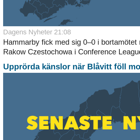
Dagens Nyheter 21:08
Hammarby fick med sig 0–0 i bortamötet 
Rakow Czestochowa i Conference League-
Upprörda känslor när Blåvitt föll m