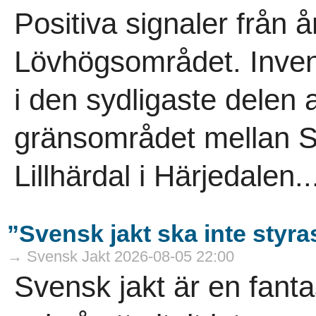
Positiva signaler från å
Lövhögsområdet. Inven
i den sydligaste delen a
gränsområdet mellan S
Lillhärdal i Härjedalen..
”Svensk jakt ska inte styra
→ Svensk Jakt 2026-08-05 22:00
Svensk jakt är en fanta