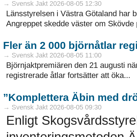
→ Svensk Jakt 2026-08-05 12:30
Länsstyrelsen i Västra Götaland har b
Angreppet skedde väster om Skövde på
Fler än 2 000 björnåtlar reg
→ Svensk Jakt 2026-08-05 11:00
Björnjaktpremiären den 21 augusti närm
registrerade åtlar fortsätter att öka...
”Komplettera Äbin med drö
→ Svensk Jakt 2026-08-05 09:30
Enligt Skogsvårdsstyre
inventeringsmetoden Äb