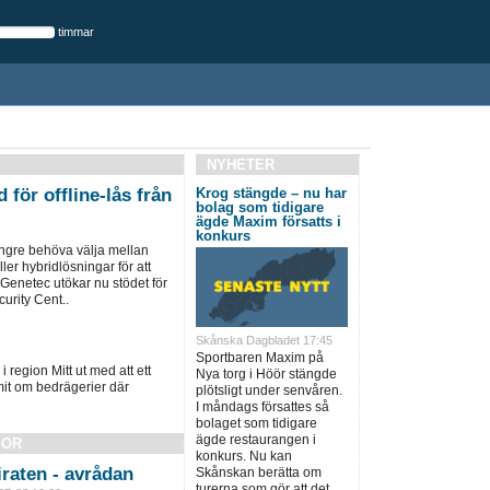
timmar
NYHETER
 för offline-lås från
Krog stängde – nu har
bolag som tidigare
ägde Maxim försatts i
konkurs
ängre behöva välja mellan
ller hybridlösningar för att
 Genetec utökar nu stödet för
urity Cent..
Skånska Dagbladet 17:45
Sportbaren Maxim på
i region Mitt ut med att ett
Nya torg i Höör stängde
it om bedrägerier där
plötsligt under senvåren.
I måndags försattes så
bolaget som tidigare
ägde restaurangen i
SOR
konkurs. Nu kan
raten - avrådan
Skånskan berätta om
turerna som gör att det