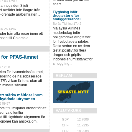
07-03 12:00
snart ..
an togs den 3 juli
 avråder inte längre från
Flygbolag inför
 Förenade arabemiraten...
drogtester efter
smuggelskandal
Borås Tidning 17:42
Malaysia Airlines
06-25 14:47
moderbolag inför
er från alla resor inom ett
obligatoriska drogtester
sen till Colombia...
för flygbolagets piloter.
Detta sedan en av dem
testat positivt för flera
droger och gripits i
n för PFAS-ämnet
Indonesien, misstänkt för
smuggling...
2 12:58
en för livsmedelssäkerhet,
REKLAM
värdering de hälsobaserade
TFA vi kan få i oss utan att
n mindre sänknin..
 att stärka måltider inom
 skyddade utrymmen
6 09:57
talt 50 miljoner kronor för att
VALUTAKURS
driva offentlig
 till skyddade utrymmen för
GBP
12.7808
regioner kan ansöka om..
CHF
11.7235
EUR
10.9509