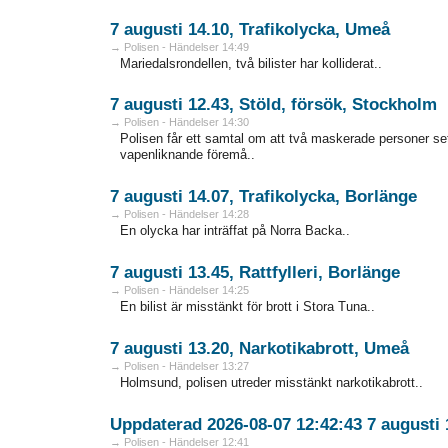
7 augusti 14.10, Trafikolycka, Umeå
→ Polisen - Händelser 14:49
Mariedalsrondellen, två bilister har kolliderat..
7 augusti 12.43, Stöld, försök, Stockholm
→ Polisen - Händelser 14:30
Polisen får ett samtal om att två maskerade personer s
vapenliknande föremå..
7 augusti 14.07, Trafikolycka, Borlänge
→ Polisen - Händelser 14:28
En olycka har inträffat på Norra Backa..
7 augusti 13.45, Rattfylleri, Borlänge
→ Polisen - Händelser 14:25
En bilist är misstänkt för brott i Stora Tuna..
7 augusti 13.20, Narkotikabrott, Umeå
→ Polisen - Händelser 13:27
Holmsund, polisen utreder misstänkt narkotikabrott..
Uppdaterad 2026-08-07 12:42:43 7 augusti 
→ Polisen - Händelser 12:41