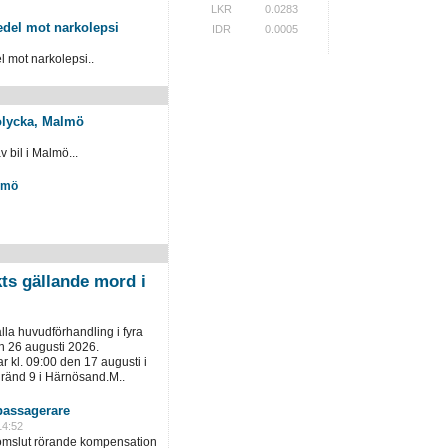
LKR
0.0283
del mot narkolepsi
IDR
0.0005
mot narkolepsi..
kolycka, Malmö
 bil i Malmö...
lmö
kts gällande mord i
ålla huvudförhandling i fyra
h 26 augusti 2026.
 kl. 09:00 den 17 augusti i
gränd 9 i Härnösand.M..
assagerare
14:52
domslut rörande kompensation