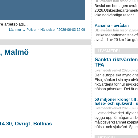
UD avråder från resor 2026-
Beslut om borttagen avråd
2026.Utrikesdepartementet
icke nödvändiga resor till
e arbetsplats...
Panama - avrådan
Läs mer → Polisen - Händelser / 2026-06-03 12:09
UD avråder från resor 2026-
Utrikesdepartementet avråd
avstånd av 20 km från grän
a, Malmö
LIVSMEDEL
Sänkta riktvärde
TFA
Livsmedelsverket 2026-07-2
Den europeiska myndighet
Efsa, sänker i sin nya ut
riktvärdena för hur mycket 
hälsan påverkas. Det är e
50 miljoner kronor till
hälso- och sjukvård i
Livsmedelsverket 2026-07-0
Livsmedelsverket utlyser to
bygga upp förmågan att be
måltidsverksamhet kopplad
4.30, Övrigt, Bollnäs
hälso- och sjukvård. Sju 