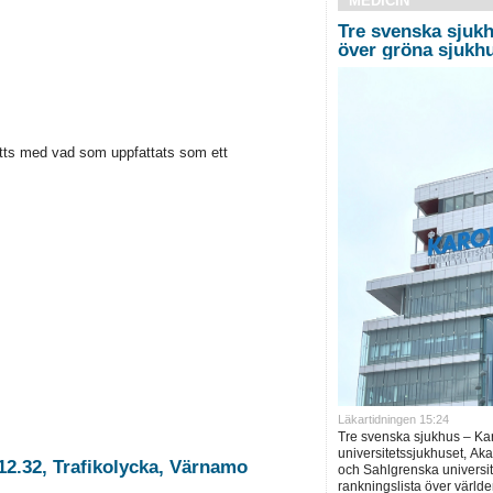
MEDICIN
Tre svenska sjukh
över gröna sjukh
etts med vad som uppfattats som ett
Läkartidningen 15:24
Tre svenska sjukhus – Ka
universitetssjukhuset, Ak
12.32, Trafikolycka, Värnamo
och Sahlgrenska universite
rankningslista över världe