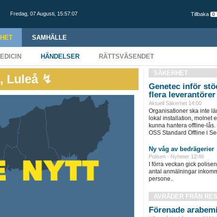
Fredag,
07 Augusti
,
15:57:08
Tillbaka
HET
SAMHÄLLE
EDICIN
HÄNDELSER
RÄTTSVÄSENDET
SÄKERHET
g, Luleå ↯
Genetec inför stöd
flera leverantörer
Aktuell Säkerhet 14:00
Organisationer ska inte l
lokal installation, molnet e
kunna hantera offline-lås.
OSS Standard Offline i Sec
Ny våg av bedrägerier
Polisen - Nyheter 12:46
I förra veckan gick polisen 
antal anmälningar inkomm
persone..
AVRÅDER FRÅN RE
Förenade arabemi