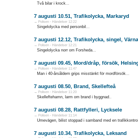
Två bilar i krock...
7 augusti 10.51, Trafikolycka, Markaryd
→ Polisen - Händelser 12:22
Singelolycka med personbil...
7 augusti 12.12, Trafikolycka, singel, Vär
→ Polisen - Händelser 12:21
Singelolycka norr om Forsheda...
7 augusti 09.45, Mord/dråp, försök, Helsi
→ Polisen - Händelser 11:47
Man i 40-årsåldern grips misstänkt för mordförsök...
7 augusti 08.50, Brand, Skellefteå
→ Polisen - Händelser 11:20
Skelleftehamn, larm om brand i byggnad..
7 augusti 08.28, Rattfylleri, Lycksele
→ Polisen - Händelser 11:14
Umevägen, bilist stoppad i samband med en trafikkontrol
7 augusti 10.34, Trafikolycka, Leksand