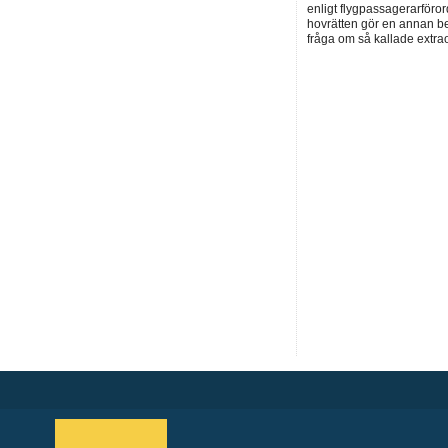
enligt flygpassagerarföror
hovrätten gör en annan be
fråga om så kallade extra