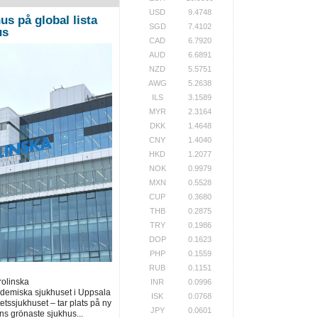
USD
9.4748
us på global lista
SGD
7.4102
us
CAD
6.7920
AUD
6.6891
NZD
5.5751
AWG
5.2638
ILS
3.1589
MYR
2.3164
DKK
1.4648
CNY
1.4040
HKD
1.2077
NOK
0.9979
MXN
0.5528
CUP
0.3680
THB
0.2875
TRY
0.1986
DOP
0.1623
PHP
0.1559
RUB
0.1151
rolinska
INR
0.0996
ademiska sjukhuset i Uppsala
ISK
0.0768
tssjukhuset – tar plats på ny
JPY
0.0601
ns grönaste sjukhus...