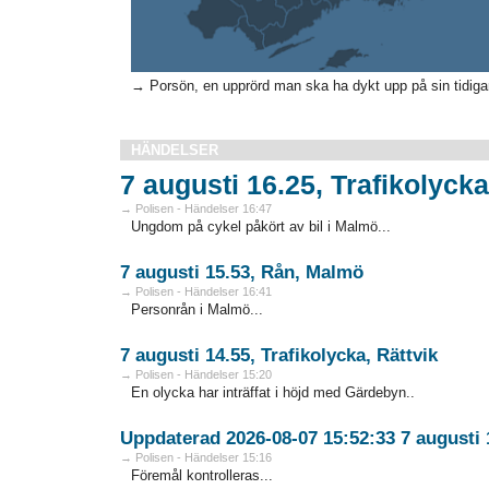
→ Porsön, en upprörd man ska ha dykt upp på sin tidigar
HÄNDELSER
7 augusti 16.25, Trafikolyck
→ Polisen - Händelser 16:47
Ungdom på cykel påkört av bil i Malmö...
7 augusti 15.53, Rån, Malmö
→ Polisen - Händelser 16:41
Personrån i Malmö...
7 augusti 14.55, Trafikolycka, Rättvik
→ Polisen - Händelser 15:20
En olycka har inträffat i höjd med Gärdebyn..
Uppdaterad 2026-08-07 15:52:33 7 augusti 1
→ Polisen - Händelser 15:16
Föremål kontrolleras...