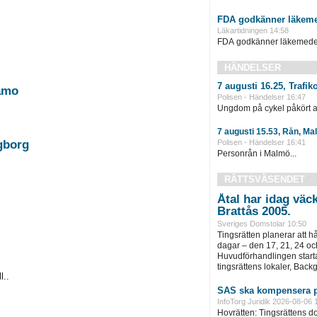
FDA godkänner läkeme
Läkartidningen 14:58
FDA godkänner läkemedel 
HÄNDELSER
7 augusti 16.25, Trafi
namo
Polisen - Händelser 16:47
Ungdom på cykel påkört av
7 augusti 15.53, Rån, Ma
Polisen - Händelser 16:41
ngborg
Personrån i Malmö...
RÄTTSVÄSENDET
Åtal har idag väc
Brattås 2005.
Sveriges Domstolar 10:50
Tingsrätten planerar att h
dagar – den 17, 21, 24 oc
Huvudförhandlingen startar
tingsrättens lokaler, Back
l..
SAS ska kompensera p
InfoTorg Juridik 2026-08-06 
Hovrätten: Tingsrättens 