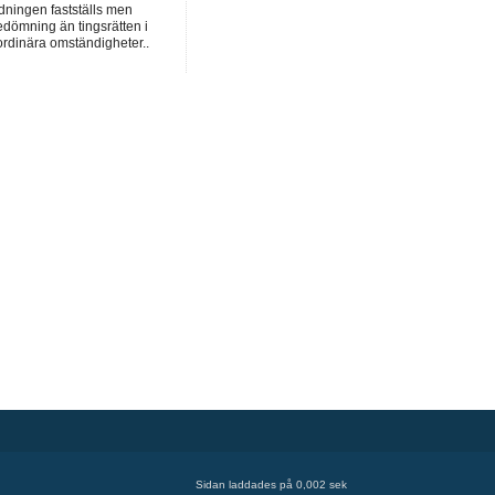
dningen fastställs men
dömning än tingsrätten i
ordinära omständigheter..
Sidan laddades på 0,002 sek