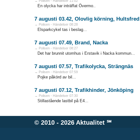
→ Polisen - Händelser 11:02
En olycka har inträffat Övermo..
7 augusti 03.42, Olovlig körning, Hultsfred
→ Polisen - Händelser 08:28
Elsparkcykel tas i beslag...
7 augusti 07.49, Brand, Nacka
→ Polisen - Händelser 08:27
Det har brunnit utomhus i Erstavik i Nacka kommun...
7 augusti 07.57, Trafikolycka, Strängnäs
→ Polisen - Händelser 07:59
Pojke påkörd av bil...
7 augusti 07.12, Trafikhinder, Jönköping
→ Polisen - Händelser 07:30
Stillastående lastbil på E4...
© 2010 - 2026
Aktualitet
℠