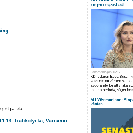
regeringsstöd
pång
Läkartidningen 15:47
KD-ledaren Ebba Busch krä
valet om att vården ska för
avgörande för att vi ska st
mandatperiod«, säger hon.
M i Västmanland: Slopa
väntan
jekt på foto...
11.13, Trafikolycka, Värnamo