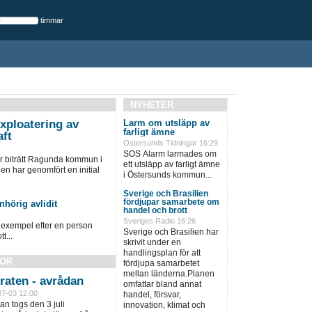
timmar
NYHETER
xploatering av
Larm om utsläpp av
farligt ämne
aft
Östersunds Tidningar 16:29
SOS Alarm larmades om
ar biträtt Ragunda kommun i
ett utsläpp av farligt ämne
 har genomfört en initial
i Östersunds kommun...
Sverige och Brasilien
fördjupar samarbete om
nhörig avlidit
handel och brott
Sveriges Radio 16:26
l exempel efter en person
Sverige och Brasilien har
t...
skrivit under en
handlingsplan för att
SOR
fördjupa samarbetet
mellan länderna.Planen
raten - avrådan
omfattar bland annat
07-03 12:00
handel, försvar,
n togs den 3 juli
innovation, klimat och