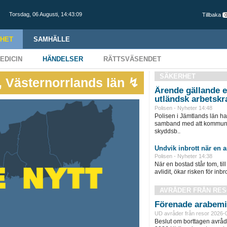
Torsdag,
06 Augusti
,
14:43:10
Tillbaka
HET
SAMHÄLLE
EDICIN
HÄNDELSER
RÄTTSVÄSENDET
SÄKERHET
l, Västernorrlands län ↯
Ärende gällande e
utländsk arbetskr
Polisen - Nyheter 14:48
Polisen i Jämtlands län h
samband med att kommunen
skyddsb..
Undvik inbrott när en a
Polisen - Nyheter 14:38
När en bostad står tom, til
avlidit, ökar risken för inbrot
AVRÅDER FRÅN RE
Förenade arabemi
UD avråder från resor 2026-
Beslut om borttagen avråda