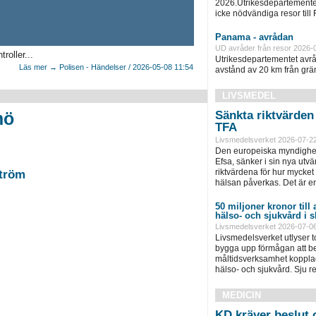
2026.Utrikesdepartementet
icke nödvändiga resor till
Panama - avrådan
UD avråder från resor 2026-
roller...
Utrikesdepartementet avråd
Läs mer → Polisen - Händelser / 2026-05-08 11:54
avstånd av 20 km från grän
LIVSMEDEL
mö
Sänkta riktvärde
TFA
Livsmedelsverket 2026-07-22
Den europeiska myndighet
Efsa, sänker i sin nya ut
riktvärdena för hur mycket 
ström
hälsan påverkas. Det är e
50 miljoner kronor till 
hälso- och sjukvård i
Livsmedelsverket 2026-07-06
Livsmedelsverket utlyser to
bygga upp förmågan att bed
måltidsverksamhet kopplad
hälso- och sjukvård. Sju 
MEDICIN
KD kräver beslut o