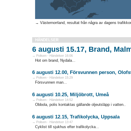
→ Västernorrland, resultat från några av dagens trafikkont
HÄNDELSER
6 augusti 15.17, Brand, Mal
→ Polisen - Händelser 16:06
Hot om brand, Nydala...
6 augusti 12.00, Försvunnen person, Olof
→ Polisen - Händelser 15:29
Försvunnen man...
6 augusti 10.25, Miljöbrott, Umeå
→ Polisen - Händelser 14:52
Obbola, polis kontaktas gällande oljeutsläpp i vatten..
6 augusti 12.15, Trafikolycka, Uppsala
→ Polisen - Händelser 13:47
Cyklist till sjukhus efter trafikolycka...