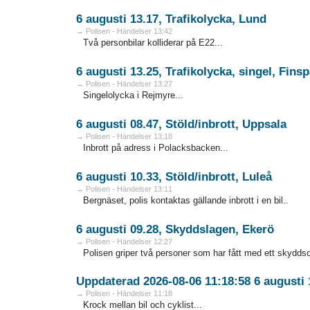
6 augusti 13.17, Trafikolycka, Lund
→ Polisen - Händelser 13:42
Två personbilar kolliderar på E22...
6 augusti 13.25, Trafikolycka, singel, Fins
→ Polisen - Händelser 13:27
Singelolycka i Rejmyre...
6 augusti 08.47, Stöld/inbrott, Uppsala
→ Polisen - Händelser 13:18
Inbrott på adress i Polacksbacken...
6 augusti 10.33, Stöld/inbrott, Luleå
→ Polisen - Händelser 13:11
Bergnäset, polis kontaktas gällande inbrott i en bil..
6 augusti 09.28, Skyddslagen, Ekerö
→ Polisen - Händelser 12:27
Polisen griper två personer som har fått med ett skyddsob
Uppdaterad 2026-08-06 11:18:58 6 augusti 
→ Polisen - Händelser 11:18
Krock mellan bil och cyklist...