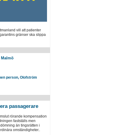
anland vill att patienter
garantins gränser ska slippa
, Malmö
nen person, Olofström
era passagerare
omslut rörande kompensation
dningen fastställs men
dömning än tingsrätten i
ordinära omständigheter..