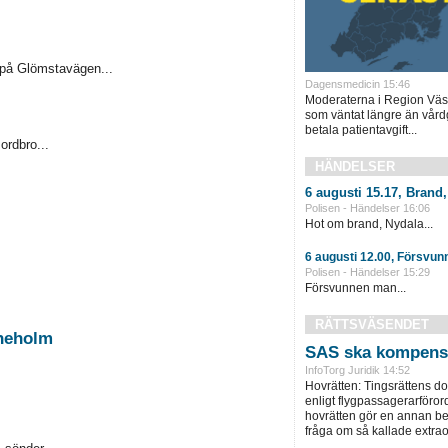
a på Glömstavägen...
Dagensmedicin 15:46
Moderaterna i Region Västm
som väntat längre än vård
betala patientavgift...
ordbro...
HÄNDELSER
6 augusti 15.17, Brand
Polisen - Händelser 16:06
Hot om brand, Nydala...
6 augusti 12.00, Försvun
Polisen - Händelser 15:29
Försvunnen man...
RÄTTSVÄSENDET
ineholm
SAS ska kompens
InfoTorg Juridik 14:52
Hovrätten: Tingsrättens d
enligt flygpassagerarföror
hovrätten gör en annan be
fråga om så kallade extra