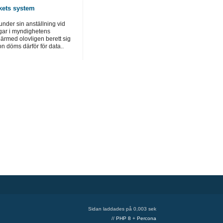
rkets system
nder sin anställning vid
ngar i myndighetens
rmed olovligen berett sig
hon döms därför för data..
Sidan laddades på 0,003 sek
//
PHP 8
+
Percona