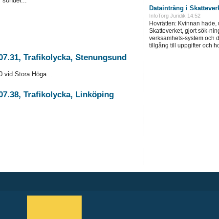
sönder...
Dataintrång i Skatteve
InfoTorg Juridik 14:52
Hovrätten: Kvinnan hade, u
Skatteverket, gjort sök-ni
verksamhets-system och dä
tillgång till uppgifter och 
07.31, Trafikolycka, Stenungsund
0 vid Stora Höga...
7.38, Trafikolycka, Linköping