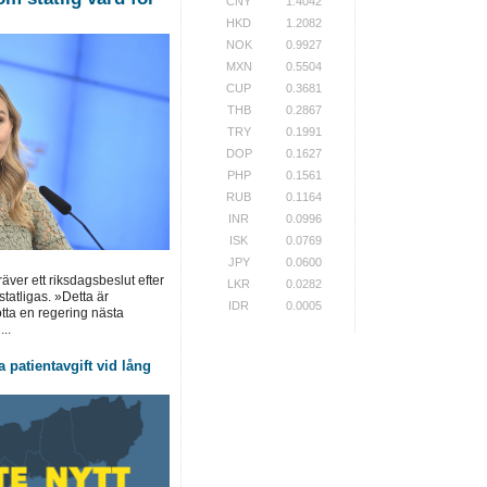
CNY
1.4042
HKD
1.2082
NOK
0.9927
MXN
0.5504
CUP
0.3681
THB
0.2867
TRY
0.1991
DOP
0.1627
PHP
0.1561
RUB
0.1164
INR
0.0996
ISK
0.0769
JPY
0.0600
ver ett riksdagsbeslut efter
LKR
0.0282
statligas. »Detta är
IDR
0.0005
ötta en regering nästa
..
 patientavgift vid lång