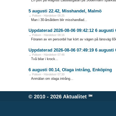
En port på Magnus Ladulåsgatan på Södermalm sparkas 
5 augusti 22.42, Misshandel, Malmö
→ Polisen - Händelser 08:25
Man i 30-årsåldern blir misshandlad...
Uppdaterad 2026-08-06 09:42:12 6 augusti 
→ Polisen - Händelser 08:16
Föraren av en personbil har kört av vägen på länsväg 65
Uppdaterad 2026-08-06 07:49:19 6 augusti 0
→ Polisen - Händelser 07:48
Två bilar i krock...
6 augusti 00.14, Olaga intrång, Enköping
→ Polisen - Händelser 07:30
Anmälan om olaga intrång...
© 2010 - 2026
Aktualitet
℠