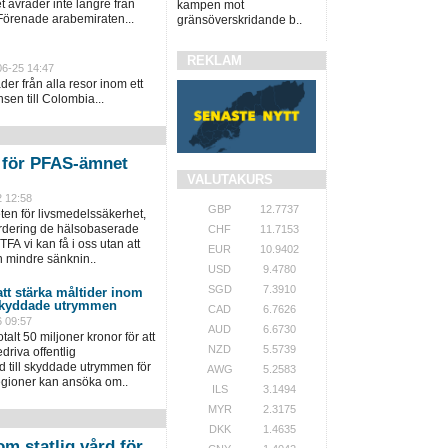
 avråder inte längre från
kampen mot
 Förenade arabemiraten...
gränsöverskridande b..
REKLAM
06-25 14:47
er från alla resor inom ett
sen till Colombia...
n för PFAS-ämnet
VALUTAKURS
 12:58
GBP
12.7737
en för livsmedelssäkerhet,
värdering de hälsobaserade
CHF
11.7153
TFA vi kan få i oss utan att
EUR
10.9402
n mindre sänknin..
USD
9.4780
SGD
7.3910
att stärka måltider inom
 skyddade utrymmen
CAD
6.7626
 09:57
AUD
6.6730
talt 50 miljoner kronor för att
NZD
5.5739
riva offentlig
 till skyddade utrymmen för
AWG
5.2583
regioner kan ansöka om..
ILS
3.1494
MYR
2.3175
DKK
1.4635
m statlig vård för