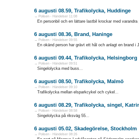
6 augusti 08.59, Trafikolycka, Huddinge
→ Polisen - Händelser 11:08
En personbil och en lättare lastbil krockar med varandr
6 augusti 08.36, Brand, Haninge
→ Polisen - Händelser 09:55
En okänd person har grävt ett hål och anlagt en brand i J
6 augusti 09.44, Trafikolycka, Helsingborg
→ Polisen - Händelser 09:51
Singelolycka med buss...
6 augusti 08.50, Trafikolycka, Malmö
→ Polisen - Händelser 09:10
Trafikolycka mellan elsparkcykel och cykel...
6 augusti 08.29, Trafikolycka, singel, Katr
→ Polisen - Händelser 08:58
Singelolycka på riksväg 55...
6 augusti 05.02, Skadegörelse, Stockholm
→ Polisen - Händelser 08:26