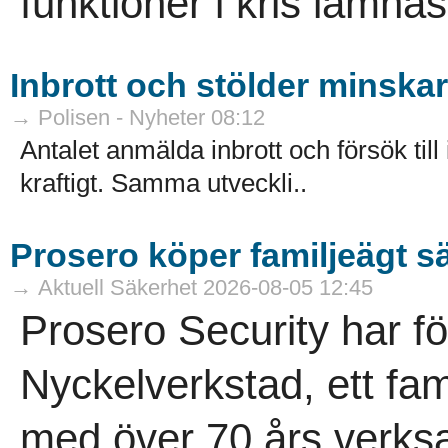
funktioner i kris lämna
Inbrott och stölder minskar 
→ Polisen - Nyheter 08:12
Antalet anmälda inbrott och försök till
kraftigt. Samma utveckli..
Prosero köper familjeägt s
→ Aktuell Säkerhet 2026-08-05 12:45
Prosero Security har f
Nyckelverkstad, ett fam
med över 70 års verksa