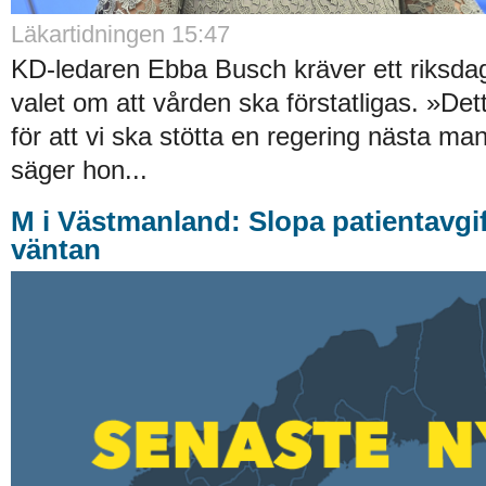
Läkartidningen 15:47
KD-ledaren Ebba Busch kräver ett riksdag
valet om att vården ska förstatligas. »De
för att vi ska stötta en regering nästa ma
säger hon...
M i Västmanland: Slopa patientavgif
väntan