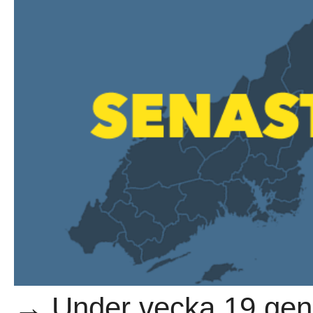
→ Under vecka 19 gen