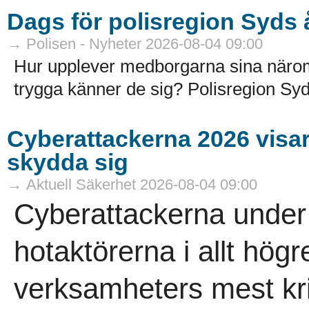
Dags för polisregion Syds
→ Polisen - Nyheter 2026-08-04 09:00
Hur upplever medborgarna sina näro
trygga känner de sig? Polisregion Syd
Cyberattackerna 2026 visar a
skydda sig
→ Aktuell Säkerhet 2026-08-04 09:00
Cyberattackerna under 
hotaktörerna i allt högr
verksamheters mest kri