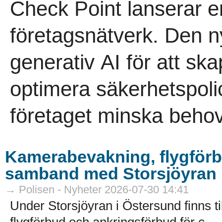
Check Point lanserar e
företagsnätverk. Den 
generativ AI för att sk
optimera säkerhetspoli
företaget minska behov
Kamerabevakning, flygförb
samband med Storsjöyran
→ Polisen - Nyheter 2026-07-30 14:41
Under Storsjöyran i Östersund finns t