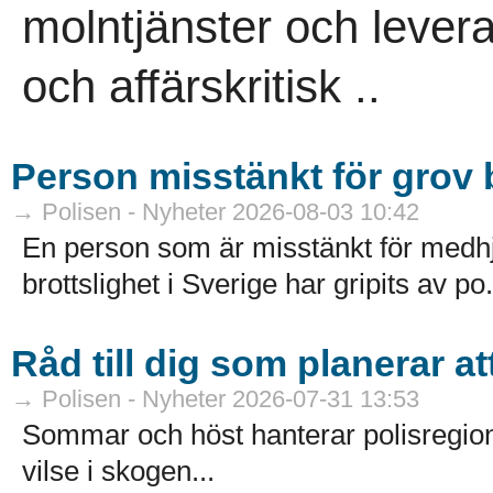
molntjänster och leveran
och affärskritisk ..
Person misstänkt för grov b
→ Polisen - Nyheter 2026-08-03 10:42
En person som är misstänkt för medhj
brottslighet i Sverige har gripits av po.
Råd till dig som planerar a
→ Polisen - Nyheter 2026-07-31 13:53
Sommar och höst hanterar polisregion
vilse i skogen...