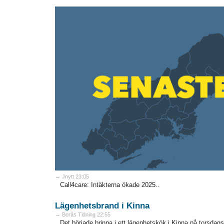
→ Jnytt 23:05
Call4care: Intäkterna ökade 2025..
Lägenhetsbrand i Kinna
→ Borås Tidning 22:55
Det började brinna i ett lägenhetskök i Kinna på torsda