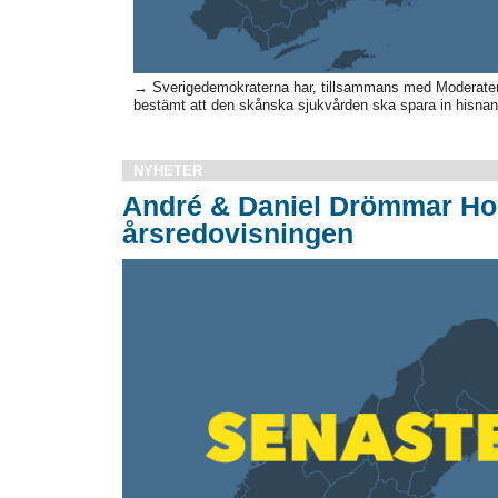
→ Sverigedemokraterna har, tillsammans med Moderatern
bestämt att den skånska sjukvården ska spara in hisnand
NYHETER
André & Daniel Drömmar Hol
årsredovisningen