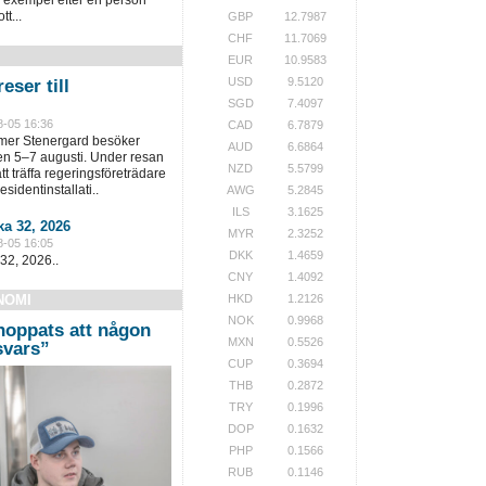
tt...
GBP
12.7987
CHF
11.7069
EUR
10.9583
USD
9.5120
eser till
SGD
7.4097
8-05 16:36
CAD
6.7879
lmer Stenergard besöker
AUD
6.6864
en 5–7 augusti. Under resan
NZD
5.5799
t träffa regeringsföreträdare
sidentinstallati..
AWG
5.2845
ILS
3.1625
a 32, 2026
MYR
2.3252
8-05 16:05
DKK
1.4659
32, 2026..
CNY
1.4092
NOMI
HKD
1.2126
NOK
0.9968
hoppats att någon
MXN
0.5526
 svars”
CUP
0.3694
THB
0.2872
TRY
0.1996
DOP
0.1632
PHP
0.1566
RUB
0.1146