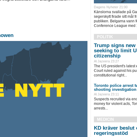
Dagens Nyheter 21:00
Känslorna svallade på Ga
segerskytt firade sitt mål 
publiken. Belgarna vann för
Conference League med 1
showen
POLITIK
Trump signs new 
seeking to limit U
citizenship
Al Jazeera 23:27
The US president's latest
Court ruled against his pus
constitutional right...
Toronto police arrest 
shooting investigation
Al Jazeera 23:11
Suspects recruited via en
money for violent acts, Tor
arrests...
MEDICIN
KD kräver beslut 
regeringsstöd