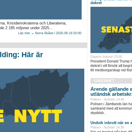
dekret
a, Kristdemokraterna och Liberalerna,
e 2 185 miljoner under 2025...
Läs mer → Norra Skåne / 2025-05-16 02:00
ding: Här är
Dagens Industri 23:00
President Donald Trump h
dekret i ett försök att be
till medborgarskap vid föds
SÄKERHET
Ärende gällande e
utländsk arbetskr
Polisen - Nyheter 14:48
Polisen i Jämtlands län h
samband med att kommunen
skyddsb..
Undvik inbrott när en a
Polisen - Nyheter 14:38
När en bostad står tom, ti