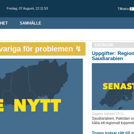
Fredag,
07 Augusti
,
22:11:54
Tillbaka
HET
SAMHÄLLE
EKONOMI
variga för problemen ↯
Uppgifter: Regio
Saudiarabien
Dagens Industri 23:11
Saudiarabien, Pakistan oc
hålla ett regionalt toppmöt
Trump trotsar rätt till