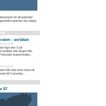
manland vill att patienter
garantins gränser ska slippa
SOR
raten - avrådan
07-03 12:00
an togs den 3 juli
 avråder inte längre från
 Förenade arabemiraten...
06-25 14:47
er från alla resor inom ett
sen till Colombia...
v 57