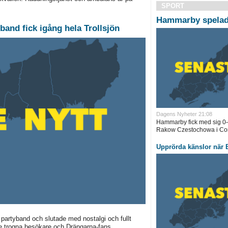
SPORT
Hammarby spelade
band fick igång hela Trollsjön
Dagens Nyheter 21:08
Hammarby fick med sig 0–
Rakow Czestochowa i Con
Upprörda känslor när B
partyband och slutade med nostalgi och fullt
de trogna besökare och Drängarna-fans...