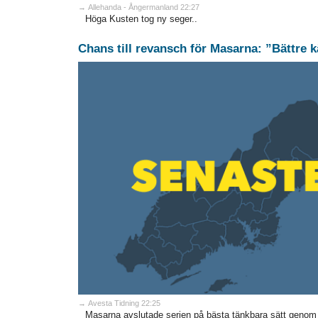
→ Allehanda - Ångermanland 22:27
Höga Kusten tog ny seger..
Chans till revansch för Masarna: ”Bättre k
→ Avesta Tidning 22:25
Masarna avslutade serien på bästa tänkbara sätt genom 