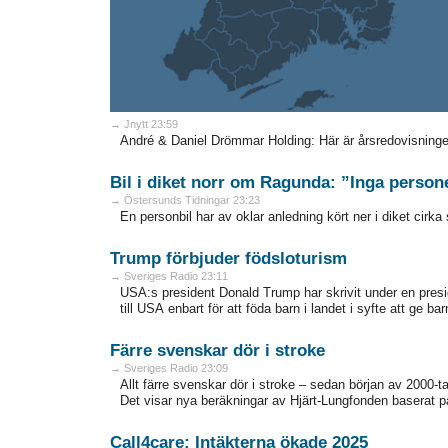
→ Jnytt 23:59
André & Daniel Drömmar Holding: Här är årsredovisninge
Bil i diket norr om Ragunda: ”Inga person
→ Östersunds Tidningar 23:23
En personbil har av oklar anledning kört ner i diket cirka
Trump förbjuder födsloturism
→ Sveriges Radio 23:11
USA:s president Donald Trump har skrivit under en presi
till USA enbart för att föda barn i landet i syfte att ge
Färre svenskar dör i stroke
→ Sveriges Radio 23:09
Allt färre svenskar dör i stroke – sedan början av 2000-
Det visar nya beräkningar av Hjärt-Lungfonden baserat p
Call4care: Intäkterna ökade 2025