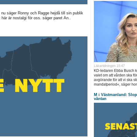
 nu säger Ronny och Ragge hejdå till sin publik
här är nostalgi för oss. säger paret An..
Läkartidningen 15:47
KD-ledaren Ebba Busch krä
valet om att vården ska för
avgörande för att vi ska s
mandatperiod«, säger hon
M i Västmanland: Slopa
väntan