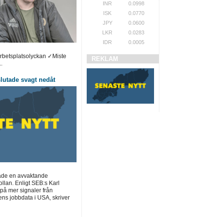
INR
0.0998
ISK
0.0770
JPY
0.0600
LKR
0.0283
IDR
0.0005
arbetsplatsolyckan ✓Miste
REKLAM
.
utade svagt nedåt
ade en avvaktande
llan. Enligt SEB:s Karl
på mer signaler från
ns jobbdata i USA, skriver