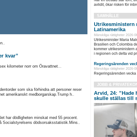
avlidit, ökar risken för inbro
SAMHÄLLE
Utrikesministern r
Latinamerika
Mänskliga rättigheter 2026-0
Utrikesminister Maria Ma
n..
Brasilien och Colombia d
kommer utrikesministern at
i regionen och delta vid pre
er kvar”
Regeringsärenden veck
 sex kilometer norr om Öravattnet...
Mänskliga rättigheter 2026-0
Regeringsärenden vecka 
JOBB & PRIVATEKO
dentorder som ska förhindra att personer reser
Arvid, 24: ”Hade 
 barnet amerikanskt medborgarskap.Trump h..
skulle ställas till
talet har dödligheten minskat med 55 procent.
å Socialstyrelsens dödsorsaksstatistik.Mins..