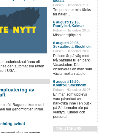
Motala
Polisen - Händelser 21:15
Tre personer misstänks
för häleri...
6 augusti 19.16,
Rattfylleri, Kalmar
Polisen - Händelser 20:58
Misstänt sjöfylleri...
6 augusti 20.06,
Sexualbrott, Stockholm
Polisen - Händelser 20:18
Polisen är på väg med
två patruller till en park i
ar undertecknat ännu ett
Vasastaden. Där
gränsa den automatiska rätten
observeras en man som
el i USA...
växlar mellan att plo..
6 augusti 19.50,
Kontroll, Stockholm
xploatering av
Polisen - Händelser 20:07
aft
En man som upplevs
vara påverkad av
narkotika inne i en butik
ar biträtt Ragunda kommun i
på Södermalm bär på
 har genomfört en initial
verktyg. Kunder och
personal..
nhörig avlidit
VALUTAKURS
ll exempel efter en person