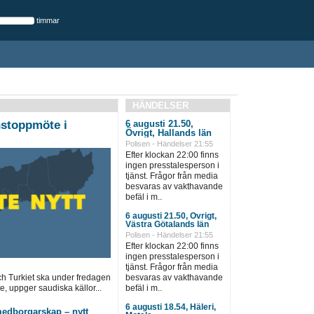
timmar
HÄNDELSER
nstoppmöte i
6 augusti 21.50,
Övrigt, Hallands län
Polisen - Händelser 21:55
Efter klockan 22:00 finns
ingen presstalesperson i
tjänst. Frågor från media
besvaras av vakthavande
befäl i m..
6 augusti 21.50, Övrigt,
Västra Götalands län
Polisen - Händelser 21:55
Efter klockan 22:00 finns
ingen presstalesperson i
tjänst. Frågor från media
h Turkiet ska under fredagen
besvaras av vakthavande
e, uppger saudiska källor...
befäl i m..
6 augusti 18.54, Häleri,
 medborgarskap – nytt