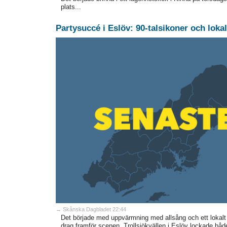
plats...
Partysuccé i Eslöv: 90-talsikoner och lokal
→ Skånska Dagbladet 22:44
Det började med uppvärmning med allsång och ett lokalt 
drag framför scenen. Trollsjökvällen i Eslöv lockade bå