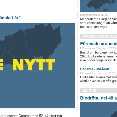
Dagensmedicin 15:46
änsla i år”
Moderaterna i Region Väst
som väntat längre än vård
betala patientavgift...
AVRÅDER FRÅN RE
Förenade arabemi
UD avråder från resor 2026-
Beslut om borttagen avråd
2026.Utrikesdepartementet
icke nödvändiga resor till
Panama - avrådan
UD avråder från resor 2026-
Utrikesdepartementet avråd
avstånd av 20 km från grän
KULTUR
Blodröta, del 48 a
att besegra Örnarna med 52–44 efter två