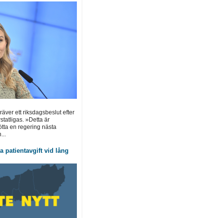
ver ett riksdagsbeslut efter
statligas. »Detta är
tötta en regering nästa
...
 patientavgift vid lång