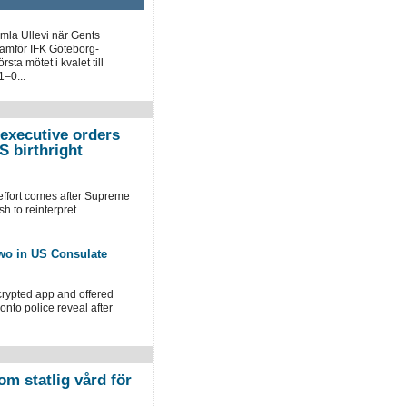
mla Ullevi när Gents
framför IFK Göteborg-
sta mötet i kvalet till
–0...
executive orders
S birthright
 effort comes after Supreme
h to reinterpret
two in US Consulate
crypted app and offered
onto police reveal after
om statlig vård för