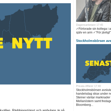
Dagensarbetare 17:45
✓Förlorade sin kollega i 
själv en arm ✓”För jävligt”.
Stockholmsbörsen avsl
Privata Affärer 17:40
Stockholmsbörsen avslut
handelsdag strax under no
Steiner väntar marknader 
Mellanöstern samt fredage
Bloomberg...
gskvällen. Räddningstjänst och ambulans är på