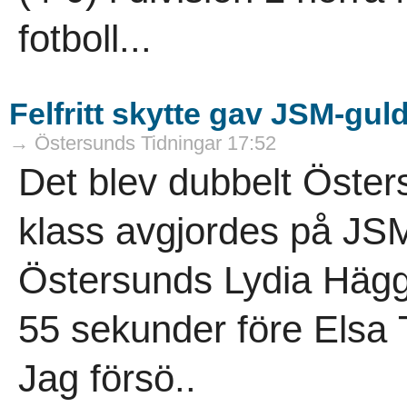
fotboll...
Felfritt skytte gav JSM-gul
→ Östersunds Tidningar 17:52
Det blev dubbelt Öste
klass avgjordes på JSM 
Östersunds Lydia Hägg 
55 sekunder före Elsa 
Jag försö..