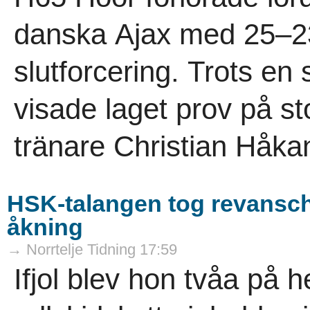
danska Ajax med 25–23
slutforcering. Trots e
visade laget prov på s
tränare Christian Håka
HSK-talangen tog revansch
åkning
→ Norrtelje Tidning 17:59
Ifjol blev hon tvåa på