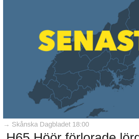
→ Skånska Dagbladet 18:00
H65 Höör förlorade lö