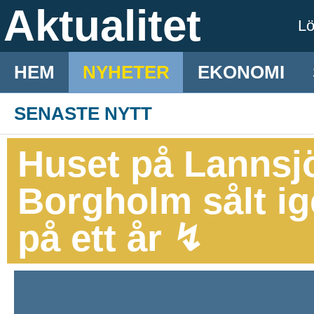
Aktualitet
L
HEM
NYHETER
EKONOMI
SENASTE NYTT
Huset på Lannsjö
Borgholm sålt i
på ett år ↯