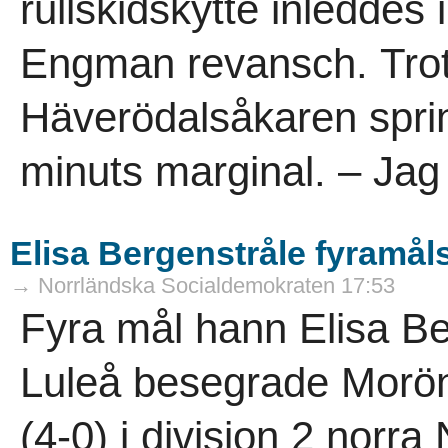
rullskidskytte inleddes
Engman revansch. Trot
Häverödalsåkaren spri
minuts marginal. – Jag 
Elisa Bergenstråle fyramåls
→ Norrländska Socialdemokraten 17:53
Fyra mål hann Elisa B
Luleå besegrade Morö
(4-0) i division 2 norra