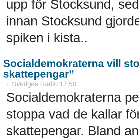
upp för Stocksund, se
innan Stocksund gjord
spiken i kista..
Socialdemokraterna vill st
skattepengar”
→ Sveriges Radio 17:50
Socialdemokraterna peka
stoppa vad de kallar fö
skattepengar. Bland anna