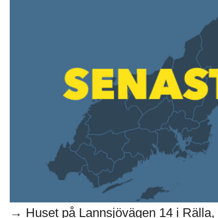
→ Huset på Lannsjövägen 14 i Rälla, 