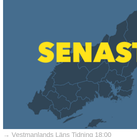
→ Vestmanlands Läns Tidning 18:00