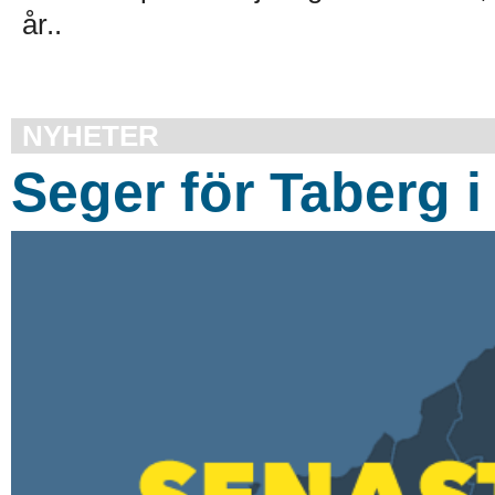
år..
NYHETER
Seger för Taberg 