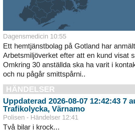
Dagensmedicin 10:55
Ett hemtjänstbolag på Gotland har anmält 
Arbetsmiljöverket efter att en kund visat s
Omkring 30 anställda ska ha varit i kont
och nu pågår smittspårni..
HÄNDELSER
Uppdaterad 2026-08-07 12:42:43 7 au
Trafikolycka, Värnamo
Polisen - Händelser 12:41
Två bilar i krock...