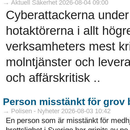
→ Aktuell Säkerhet 2026-08-04 09:00
Cyberattackerna under 
hotaktörerna i allt högr
verksamheters mest kri
molntjänster och leveran
och affärskritisk ..
Person misstänkt för grov b
→ Polisen - Nyheter 2026-08-03 10:42
En person som är misstänkt för medhj