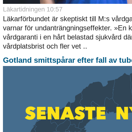
Läkartidningen 10:57
Läkarförbundet är skeptiskt till M:s vårdg
varnar för undanträngningseffekter. »En kr
vårdgaranti i en hårt belastad sjukvård dä
vårdplatsbrist och fler vet ..
Gotland smittspårar efter fall av tu