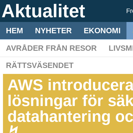
Aktualitet
F
HEM
NYHETER
EKONOMI
AVRÅDER FRÅN RESOR
LIVS
RÄTTSVÄSENDET
AWS introducera
lösningar för säk
datahantering o
↯