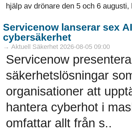
hjälp av drönare den 5 och 6 augusti, k
Servicenow lanserar sex A
cybersäkerhet
→ Aktuell Säkerhet 2026-08-05 09:00
Servicenow presenterar
säkerhetslösningar som
organisationer att uppt
hantera cyberhot i mas
omfattar allt från s..