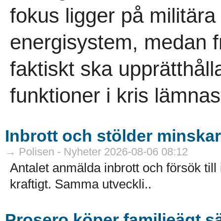
fokus ligger på militär
energisystem, medan 
faktiskt ska upprätthåll
funktioner i kris lämna
Inbrott och stölder minskar 
→ Polisen - Nyheter 2026-08-06 08:12
Antalet anmälda inbrott och försök till
kraftigt. Samma utveckli..
Prosero köper familjeägt s