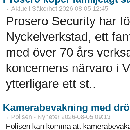
→ Aktuell Säkerhet 2026-08-05 12:45
Prosero Security har f
Nyckelverkstad, ett fam
med över 70 års verksa
koncernens närvaro i V
ytterligare ett st..
Kamerabevakning med drö
→ Polisen - Nyheter 2026-08-05 09:13
Polisen kan komma att kamerabevak