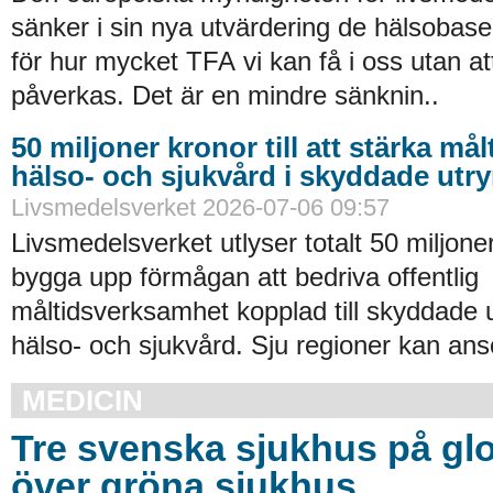
sänker i sin nya utvärdering de hälsobase
för hur mycket TFA vi kan få i oss utan at
påverkas. Det är en mindre sänknin..
50 miljoner kronor till att stärka må
hälso- och sjukvård i skyddade ut
Livsmedelsverket 2026-07-06 09:57
Livsmedelsverket utlyser totalt 50 miljoner
bygga upp förmågan att bedriva offentlig
måltidsverksamhet kopplad till skyddade
hälso- och sjukvård. Sju regioner kan an
MEDICIN
Tre svenska sjukhus på glob
över gröna sjukhus