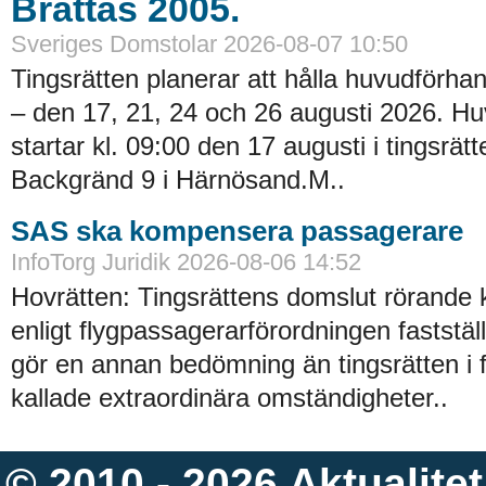
Brattås 2005.
Sveriges Domstolar 2026-08-07 10:50
Tingsrätten planerar att hålla huvudförhan
– den 17, 21, 24 och 26 augusti 2026. H
startar kl. 09:00 den 17 augusti i tingsrätt
Backgränd 9 i Härnösand.M..
SAS ska kompensera passagerare
InfoTorg Juridik 2026-08-06 14:52
Hovrätten: Tingsrättens domslut rörande
enligt flygpassagerarförordningen faststä
gör en annan bedömning än tingsrätten i 
kallade extraordinära omständigheter..
© 2010 - 2026
Aktualitet