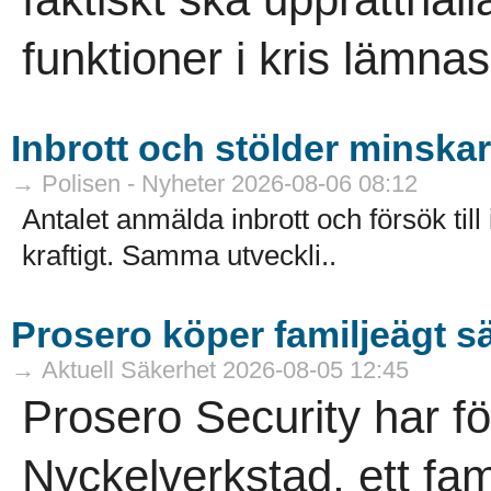
funktioner i kris lämna
Inbrott och stölder minskar 
→ Polisen - Nyheter 2026-08-06 08:12
Antalet anmälda inbrott och försök till
kraftigt. Samma utveckli..
Prosero köper familjeägt s
→ Aktuell Säkerhet 2026-08-05 12:45
Prosero Security har f
Nyckelverkstad, ett fam