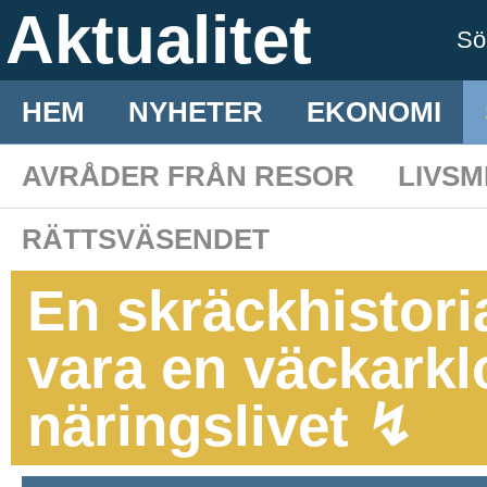
Aktualitet
S
HEM
NYHETER
EKONOMI
AVRÅDER FRÅN RESOR
LIVS
RÄTTSVÄSENDET
En skräckhistori
vara en väckarkl
näringslivet ↯