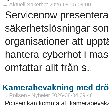
→ Aktuell Säkerhet 2026-08-05 09:00
Servicenow presenterar
säkerhetslösningar som
organisationer att uppt
hantera cyberhot i mas
omfattar allt från s..
Kamerabevakning med drö
→ Polisen - Nyheter 2026-08-04 09:48
Polisen kan komma att kamerabevak