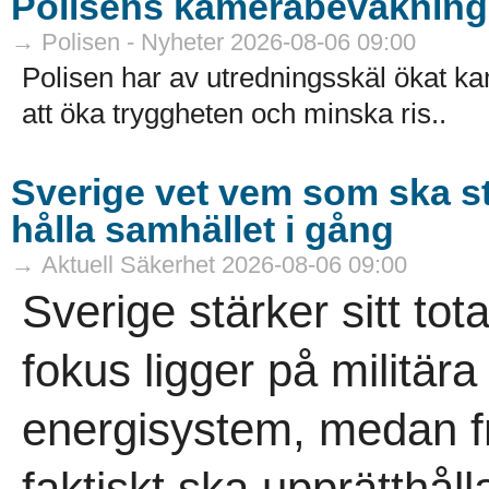
Polisens kamerabevakning 
→ Polisen - Nyheter 2026-08-06 09:00
Polisen har av utredningsskäl ökat k
att öka tryggheten och minska ris..
Sverige vet vem som ska s
hålla samhället i gång
→ Aktuell Säkerhet 2026-08-06 09:00
Sverige stärker sitt tot
fokus ligger på militär
energisystem, medan 
faktiskt ska upprätthåll