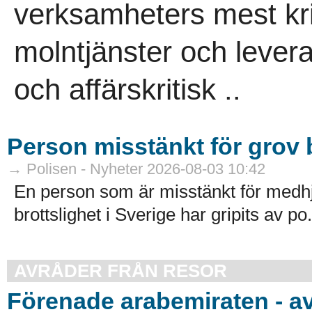
verksamheters mest kri
molntjänster och leveran
och affärskritisk ..
Person misstänkt för grov b
→ Polisen - Nyheter 2026-08-03 10:42
En person som är misstänkt för medhj
brottslighet i Sverige har gripits av po.
AVRÅDER FRÅN RESOR
Förenade arabemiraten - a