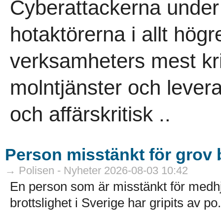
Cyberattackerna under 
hotaktörerna i allt högr
verksamheters mest kri
molntjänster och leveran
och affärskritisk ..
Person misstänkt för grov b
→ Polisen - Nyheter 2026-08-03 10:42
En person som är misstänkt för medhj
brottslighet i Sverige har gripits av po.