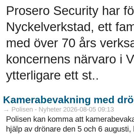
Prosero Security har f
Nyckelverkstad, ett fam
med över 70 års verksa
koncernens närvaro i V
ytterligare ett st..
Kamerabevakning med drö
→ Polisen - Nyheter 2026-08-05 09:13
Polisen kan komma att kamerabevak
hjälp av drönare den 5 och 6 augusti, k