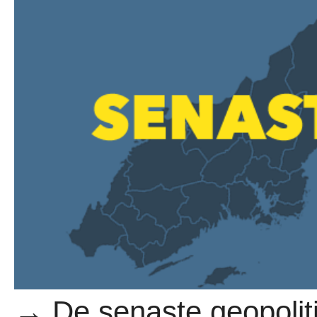
→ De senaste geopoliti