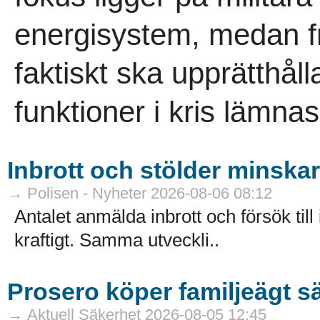
energisystem, medan 
faktiskt ska upprätthåll
funktioner i kris lämna
Inbrott och stölder minskar 
→ Polisen - Nyheter 2026-08-06 08:12
Antalet anmälda inbrott och försök till
kraftigt. Samma utveckli..
Prosero köper familjeägt s
→ Aktuell Säkerhet 2026-08-05 12:45