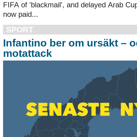
FIFA of 'blackmail', and delayed Arab Cu
now paid...
SPORT
Infantino ber om ursäkt – oc
motattack