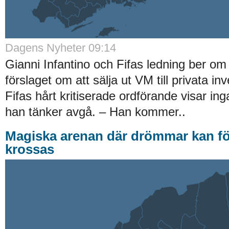
Dagens Nyheter 09:14
Gianni Infantino och Fifas ledning ber om 
förslaget om att sälja ut VM till privata i
Fifas hårt kritiserade ordförande visar ing
han tänker avgå. – Han kommer..
Magiska arenan där drömmar kan för
krossas