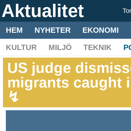
Aktualitet
To
HEM
NYHETER
EKONOMI
KULTUR
MILJÖ
TEKNIK
P
US judge dismiss
migrants caught i
↯