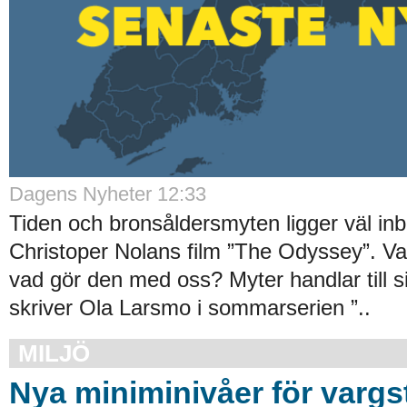
Dagens Nyheter 12:33
Tiden och bronsåldersmyten ligger väl in
Christoper Nolans film ”The Odyssey”. Va
vad gör den med oss? Myter handlar till s
skriver Ola Larsmo i sommarserien ”..
MILJÖ
Nya miniminivåer för var