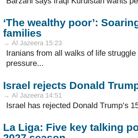
Barzani says Iraqi Kurdistan wants pe
‘The wealthy poor’: Soaring
families
→ Al Jazeera 15:23
Iranians from all walks of life struggle
pressure...
Israel rejects Donald Trum
→ Al Jazeera 14:51
Israel has rejected Donald Trump’s 15
La Liga: Five key talking p
2027 season