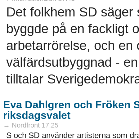
Det folkhem SD säger si
byggde på en fackligt o
arbetarrörelse, och en
välfärdsutbyggnad - e
tilltalar Sverigedemokra
Eva Dahlgren och Fröken Sn
riksdagsvalet
→ Nordfront 17:25
S och SD använder artisterna som drag