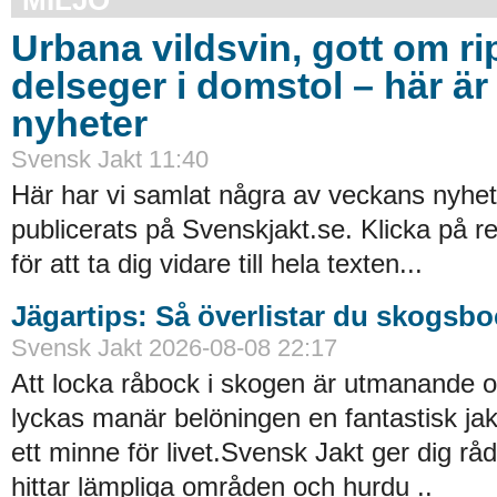
MILJÖ
Urbana vildsvin, gott om ri
delseger i domstol – här ä
nyheter
Svensk Jakt 11:40
Här har vi samlat några av veckans nyhe
publicerats på Svenskjakt.se. Klicka på r
för att ta dig vidare till hela texten...
Jägartips: Så överlistar du skogsb
Svensk Jakt 2026-08-08 22:17
Att locka råbock i skogen är utmanande 
lyckas manär belöningen en fantastisk ja
ett minne för livet.Svensk Jakt ger dig r
hittar lämpliga områden och hurdu ..