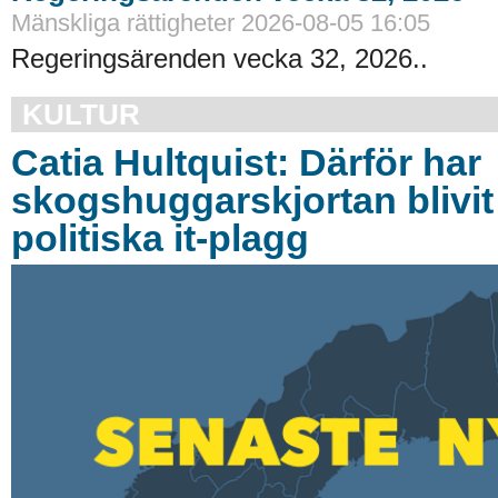
Mänskliga rättigheter 2026-08-05 16:05
Regeringsärenden vecka 32, 2026..
KULTUR
Catia Hultquist: Därför har
skogshuggarskjortan blivit
politiska it-plagg