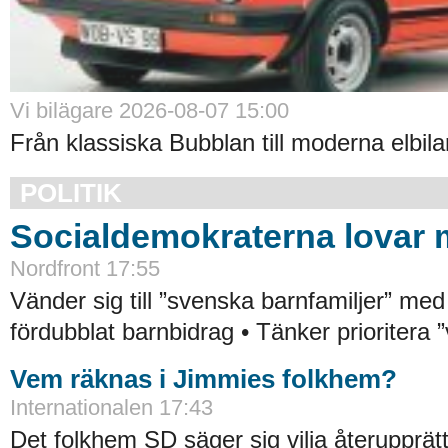
Vi bilägare 2026-08-07 15:00
Från klassiska Bubblan till moderna elbilar
POLITIK
Socialdemokraterna lovar 
Nordfront 17:55
Vänder sig till ”svenska barnfamiljer” med
fördubblat barnbidrag • Tänker prioritera ”v
Vem räknas i Jimmies folkhem?
Internationalen 17:43
Det folkhem SD säger sig vilja återupprä