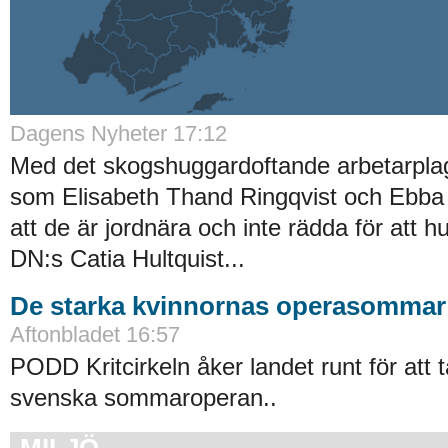
Dagens Nyheter 17:12
Med det skogshuggardoftande arbetarplagge
som Elisabeth Thand Ringqvist och Ebba
att de är jordnära och inte rädda för att hu
DN:s Catia Hultquist...
De starka kvinnornas operasommar
Aftonbladet 16:57
PODD Kritcirkeln åker landet runt för att 
svenska sommaroperan..