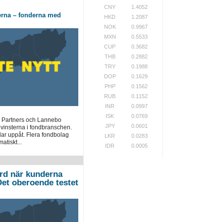
CNY
1.4052
erna – fonderna med
HKD
1.2087
NOK
0.9967
MXN
0.5533
CUP
0.3682
THB
0.2882
TRY
0.1988
DOP
0.1629
PHP
0.1562
RUB
0.1152
INR
0.0997
ISK
0.0769
 Partners och Lannebo
JPY
0.0601
 vinsterna i fondbranschen.
lar uppåt. Flera fondbolag
LKR
0.0283
atiskt...
IDR
0.0005
ord när kunderna
”Det oberoende testet