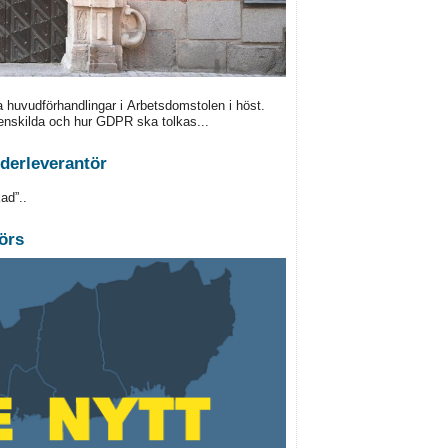
a huvudförhandlingar i Arbetsdomstolen i höst.
enskilda och hur GDPR ska tolkas...
derleverantör
ad”..
örs