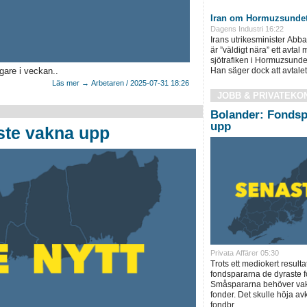
Iran om Hormuzsundet: 
Dagens Industri 16:22
Irans utrikesminister Abb
är ”väldigt nära” ett avt
sjötrafiken i Hormuzsunde
gare i veckan..
Han säger dock att avtalet i
Läs mer → Arbetaren / 2025-07-31 18:26
JOBB & PRIVATEKO
Bolander: Fondsp
upp
ste vakna upp
Privata Affärer 05:30
Trots ett mediokert resulta
fondspararna de dyraste f
Småspararna behöver vakn
fonder. Det skulle höja a
fondbr..