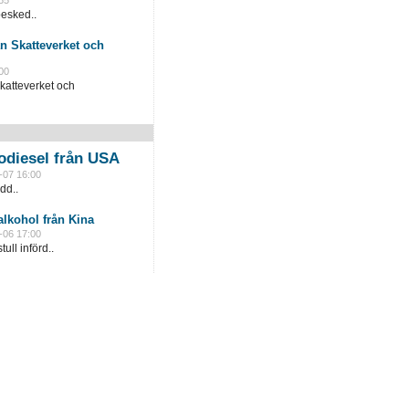
besked..
n Skatteverket och
00
katteverket och
odiesel från USA
-07 16:00
dd..
lkohol från Kina
-06 17:00
ull införd..