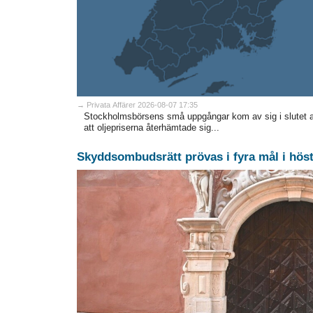
→ Privata Affärer 2026-08-07 17:35
Stockholmsbörsens små uppgångar kom av sig i slutet 
att oljepriserna återhämtade sig...
Skyddsombudsrätt prövas i fyra mål i hös