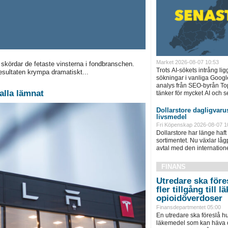
Market 2026-08-07 10:53
kördar de fetaste vinsterna i fondbranschen.
Trots AI-sökets intrång lig
resultaten krympa dramatiskt...
sökningar i vanliga Googl
analys från SEO-byrån T
alla lämnat
tänker för mycket AI och se
Dollarstore dagligvarus
livsmedel
Fri Köpenskap 2026-08-07 1
Dollarstore har länge haft 
sortimentet. Nu växlar låg
avtal med den internationel
FINANS
Utredare ska föres
fler tillgång till
opioidöverdoser
Finansdepartmentet 05:00
En utredare ska föreslå hu
läkemedel som kan häva o