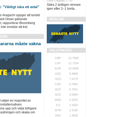
Gefle Dagblad 17:00
Sätra 2 äntligen vinnare
”Väldigt nära ett avtal”
igen efter 2–1 borta..
as Aragachi uppger att landet
REKLAM
al med Oman gällande
t, rapporterar Bloomberg.
nte innebär att traf..
NOMI
ararna måste vakna
VALUTAKURS
GBP
12.7905
CHF
11.7334
EUR
10.9598
USD
9.4808
SGD
7.4179
CAD
6.7960
AUD
6.7001
NZD
5.5880
AWG
5.2635
t väljer en majoritet av
ondalternativen.
ILS
3.1604
a upp och välja billigare
MYR
2.3180
vkastningen och skaka om
DKK
1.4658