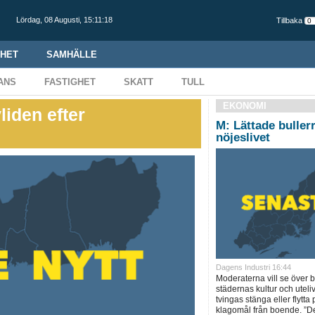
Lördag,
08 Augusti
,
15:11:19
Tillbaka
HET
SAMHÄLLE
ANS
FASTIGHET
SKATT
TULL
EKONOMI
liden efter
M: Lättade buller
nöjeslivet
Dagens Industri 16:44
Moderaterna vill se över b
städernas kultur och uteli
tvingas stänga eller flytt
klagomål från boende. ”Det