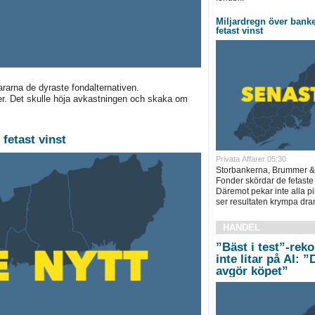
Miljardregn över bank
fetast vinst
ararna de dyraste fondalternativen.
er. Det skulle höja avkastningen och skaka om
fetast vinst
Privata Affärer 05:30
Storbankerna, Brummer &
Fonder skördar de fetaste
Däremot pekar inte alla pi
ser resultaten krympa dram
HANDEL
”Bäst i test”-rek
inte litar på AI: 
avgör köpet”