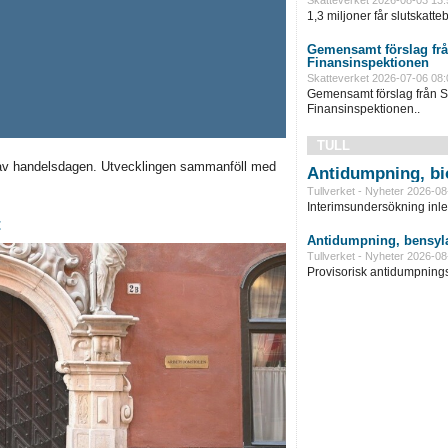
1,3 miljoner får slutskatte
Gemensamt förslag frå
Finansinspektionen
Skatteverket 2026-07-06 08:
Gemensamt förslag från S
Finansinspektionen..
TULL
av handelsdagen. Utvecklingen sammanföll med
Antidumpning, bi
Tullverket - Nyheter 2026-08
Interimsundersökning inle
t
Antidumpning, bensyla
Tullverket - Nyheter 2026-08
Provisorisk antidumpningst