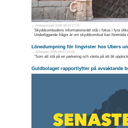
→ Arbetarskydd 2026-08-07 17:01
Skyddsombudens informationsrätt står i fokus i fyra olik
Underliggande frågor är om skyddsombud kan företräda 
Lönedumpning för lingvister hos Ubers un
→ Arbetaren 2026-08-07 13:54
”Som att stå på en parkering och vänta på att bli upplock
Guldbolaget rapportlyfter på avvaktande b