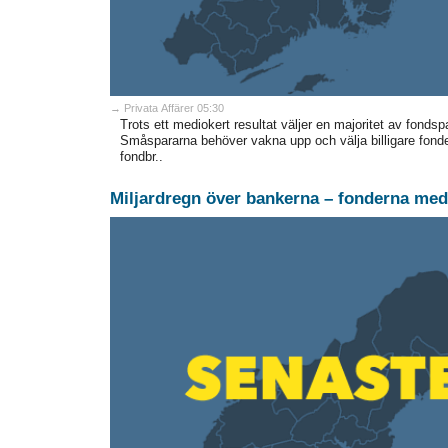
→ Privata Affärer 05:30
Trots ett mediokert resultat väljer en majoritet av fondsp
Småspararna behöver vakna upp och välja billigare fond
fondbr..
Miljardregn över bankerna – fonderna med 