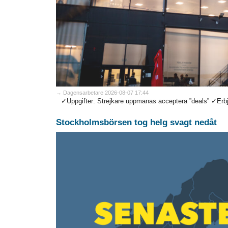
→ Dagensarbetare 2026-08-07 17:44
✓Uppgifter: Strejkare uppmanas acceptera ”deals” ✓Erbjud
Stockholmsbörsen tog helg svagt nedåt