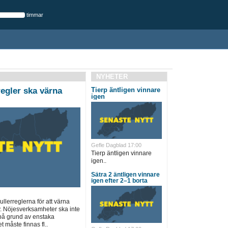
timmar
NYHETER
regler ska värna
Tierp äntligen vinnare
igen
Gefle Dagblad 17:00
Tierp äntligen vinnare
igen..
Sätra 2 äntligen vinnare
igen efter 2–1 borta
ullerreglerna för att värna
v. Nöjesverksamheter ska inte
a på grund av enstaka
 måste finnas fl..