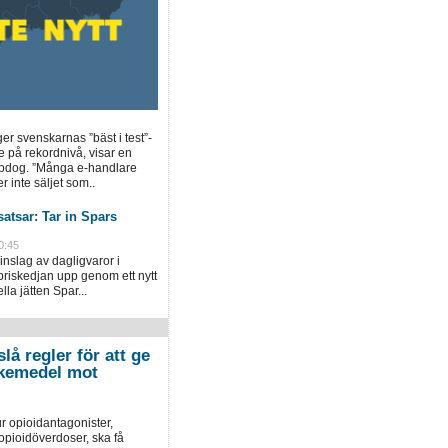
ger svenskarnas ”bäst i test”-
e på rekordnivå, visar en
opdog. ”Många e-handlare
r inte säljet som..
atsar: Tar in Spars
0:45
inslag av dagligvaror i
priskedjan upp genom ett nytt
la jätten Spar...
lå regler för att ge
 läkemedel mot
r opioidantagonister,
pioidöverdoser, ska få