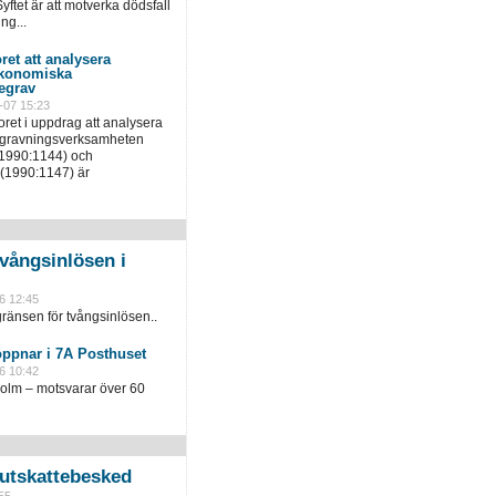
yftet är att motverka dödsfall
ng...
ret att analysera
ekonomiska
egrav
-07 15:23
ret i uppdrag att analysera
egravningsverksamheten
(1990:1144) och
(1990:1147) är
vångsinlösen i
6 12:45
ränsen för tvångsinlösen..
öppnar i 7A Posthuset
6 10:42
holm – motsvarar över 60
slutskattebesked
55