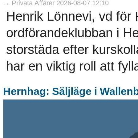
→ Privata Affärer 2026-08-07 12:10
Henrik Lönnevi, vd för 
ordförandeklubban i He
storstäda efter kurskol
har en viktig roll att fyl
Hernhag: Säljläge i Wallen