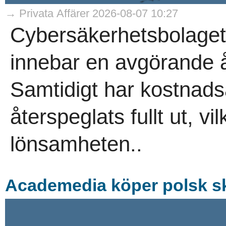
→ Privata Affärer 2026-08-07 10:27
Cybersäkerhetsbolaget
innebar en avgörande åte
Samtidigt har kostnads
återspeglats fullt ut, v
lönsamheten..
Academedia köper polsk s