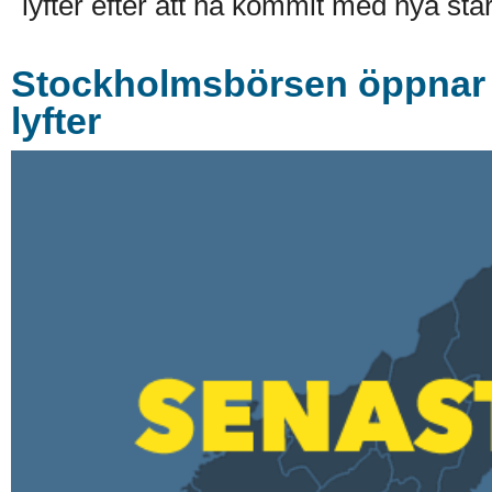
lyfter efter att ha kommit med nya stark
Stockholmsbörsen öppnar r
lyfter