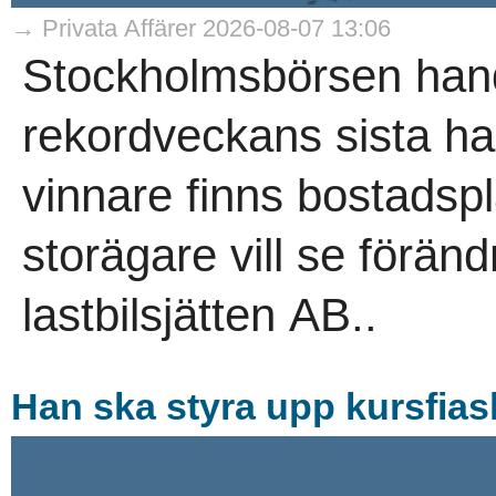
→ Privata Affärer 2026-08-07 13:06
Stockholmsbörsen hand
rekordveckans sista h
vinnare finns bostadsp
storägare vill se förän
lastbilsjätten AB..
Han ska styra upp kursfias