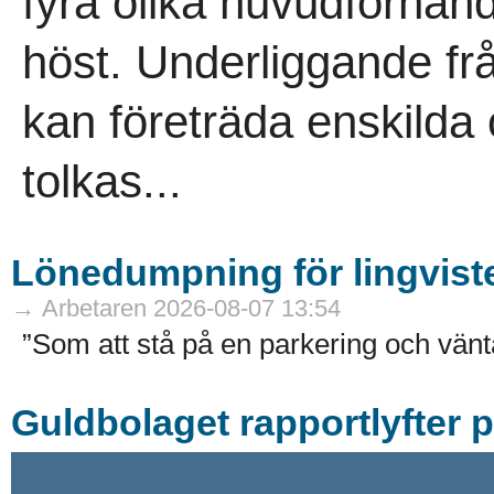
fyra olika huvudförhand
höst. Underliggande f
kan företräda enskild
tolkas...
Lönedumpning för lingvist
→ Arbetaren 2026-08-07 13:54
”Som att stå på en parkering och vänta
Guldbolaget rapportlyfter 