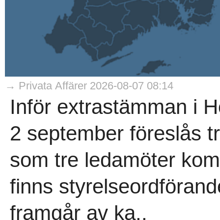
→ Privata Affärer 2026-08-07 08:14
Inför extrastämman i 
2 september föreslås t
som tre ledamöter kom
finns styrelseordföran
framgår av ka..