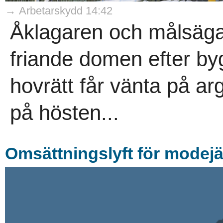
→ Arbetarskydd 14:42
Åklagaren och målsäga
friande domen efter b
hovrätt får vänta på arg
på hösten...
Omsättningslyft för modejä