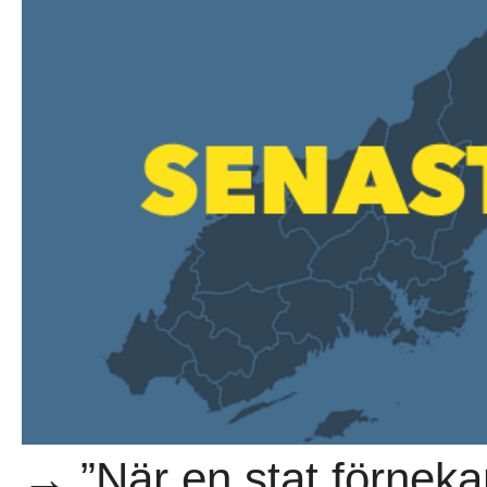
→ ”När en stat förneka