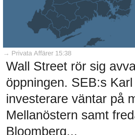
→ Privata Affärer 15:38
Wall Street rör sig avva
öppningen. SEB:s Karl 
investerare väntar på m
Mellanöstern samt fred
Bloomberg...