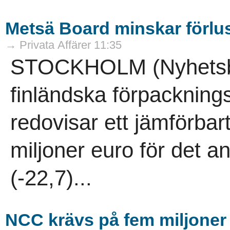
Metsä Board minskar förlu
→ Privata Affärer 11:35
STOCKHOLM (Nyhetsby
finländska förpacknin
redovisar ett jämförbart
miljoner euro för det a
(-22,7)...
NCC krävs på fem miljoner 