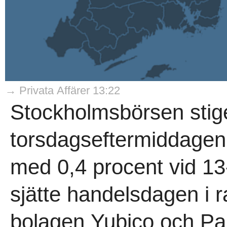
→ Privata Affärer 13:22
Stockholmsbörsen stig
torsdagseftermiddagen,
med 0,4 procent vid 13
sjätte handelsdagen i 
bolagen Yubico och Pa