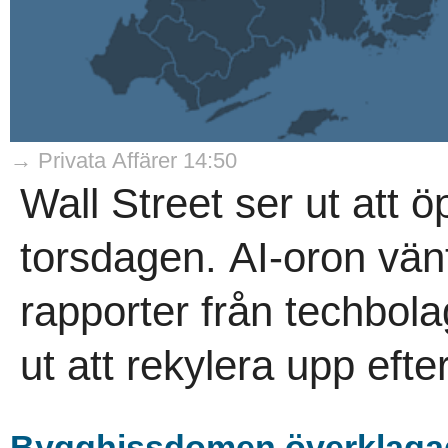
→ Privata Affärer 14:50
Wall Street ser ut att 
torsdagen. AI-oron vän
rapporter från techbol
ut att rekylera upp efte
Bygghissdomen överklaga