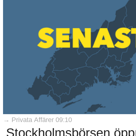
→ Privata Affärer 09:10
Stockholmsbörsen öppn