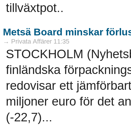
tillväxtpot..
Metsä Board minskar förlu
→ Privata Affärer 11:35
STOCKHOLM (Nyhetsby
finländska förpacknin
redovisar ett jämförbart
miljoner euro för det a
(-22,7)...