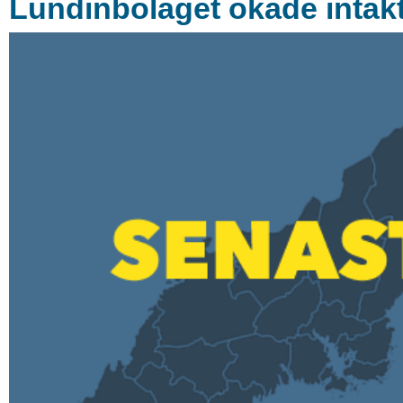
Lundinbolaget ökade intäk