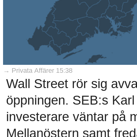
→ Privata Affärer 15:38
Wall Street rör sig avva
öppningen. SEB:s Karl 
investerare väntar på m
Mellanöstern samt fred