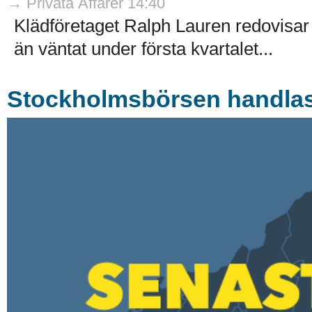
→ Privata Affärer 14:40
Klädföretaget Ralph Lauren redovisar
än väntat under första kvartalet...
Stockholmsbörsen handlas