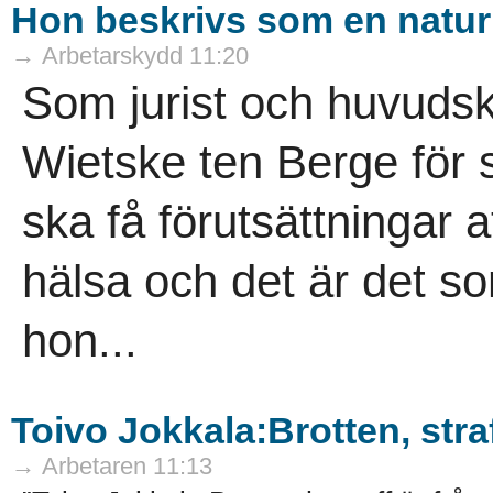
Hon beskrivs som en naturk
→ Arbetarskydd 11:20
Som jurist och huvuds
Wietske ten Berge för
ska få förutsättningar a
hälsa och det är det so
hon...
Toivo Jokkala:Brotten, str
→ Arbetaren 11:13