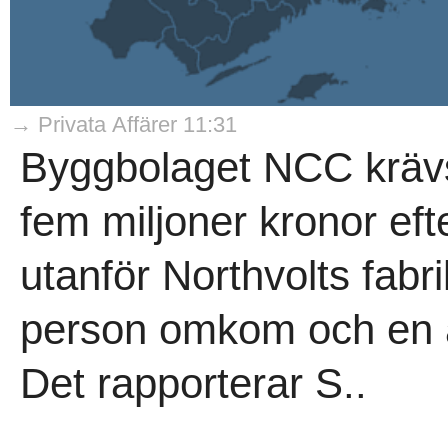
→ Privata Affärer 11:31
Byggbolaget NCC krävs
fem miljoner kronor eft
utanför Northvolts fabri
person omkom och en a
Det rapporterar S..