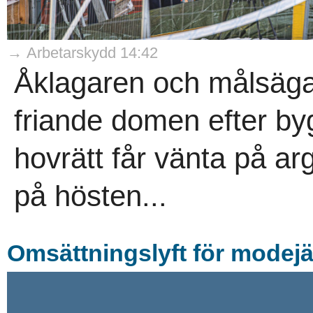
→ Arbetarskydd 14:42
Åklagaren och målsäga
friande domen efter b
hovrätt får vänta på arg
på hösten...
Omsättningslyft för modejä