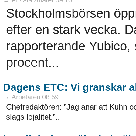
→ Privata Affärer 09:10
Stockholmsbörsen öppn
efter en stark vecka. D
rapporterande Yubico,
procent...
Dagens ETC: Vi granskar all
→ Arbetaren 08:59
Chefredaktören: ”Jag anar att Kuhn 
slags lojalitet.”..