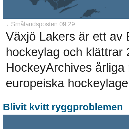
→ Smålandsposten 09:29
Växjö Lakers är ett av
hockeylag och klättrar 
HockeyArchives årliga 
europeiska hockeylagen
Blivit kvitt ryggproblemen