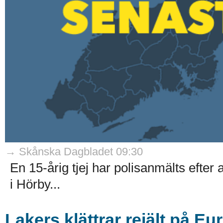
→ Skånska Dagbladet 09:30
En 15-årig tjej har polisanmälts efter 
i Hörby...
Lakers klättrar rejält på E