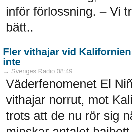
inför förlossning. – Vi 
bätt..
Fler vithajar vid Kaliforni
inte
→ Sveriges Radio 08:49
Väderfenomenet El Niño,
vithajar norrut, mot Ka
trots att de nu rör sig
minskar antalet hajbett