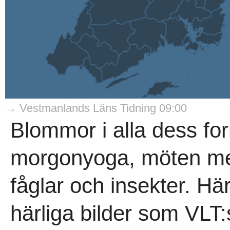
→ Vestmanlands Läns Tidning 09:00
Blommor i alla dess for
morgonyoga, möten med
fåglar och insekter. Hä
härliga bilder som VLT:s