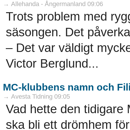
→ Allehanda - Ångermanland 09:06
Trots problem med ryg
säsongen. Det påverkad
– Det var väldigt myck
Victor Berglund...
MC-klubbens namn och Filip
→ Avesta Tidning 09:05
Vad hette den tidigar
ska bli ett drömhem fö