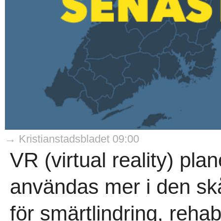
→ Kristianstadsbladet 09:00
VR (virtual reality) pla
användas mer i den sk
för smärtlindring, rehabi