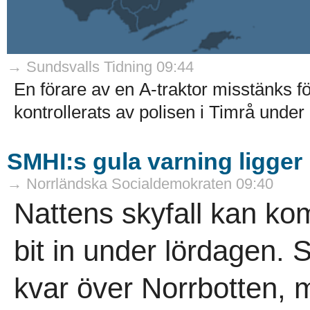
→ Sundsvalls Tidning 09:44
En förare av en A-traktor misstänks f
kontrollerats av polisen i Timrå under
SMHI:s gula varning ligger
→ Norrländska Socialdemokraten 09:40
Nattens skyfall kan k
bit in under lördagen. 
kvar över Norrbotten,