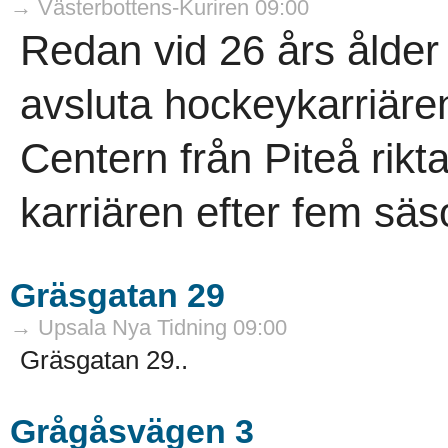
→ Västerbottens-Kuriren 09:00
Redan vid 26 års ålder 
avsluta hockeykarriäre
Centern från Piteå rikta
karriären efter fem sä
Gräsgatan 29
→ Upsala Nya Tidning 09:00
Gräsgatan 29..
Grågåsvägen 3