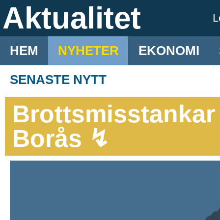
Aktualitet
L
HEM
NYHETER
EKONOMI
SENASTE NYTT
Brottsmisstankar e
Borås ↯