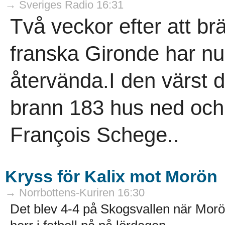
→ Sveriges Radio 16:31
Två veckor efter att b
franska Gironde har nu
återvända.I den värst
brann 183 hus ned och 
François Schege..
Kryss för Kalix mot Morön
→ Norrbottens-Kuriren 16:30
Det blev 4-4 på Skogsvallen när Morön