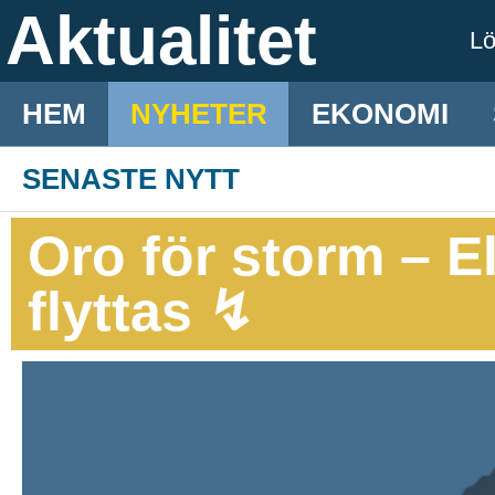
Aktualitet
L
HEM
NYHETER
EKONOMI
SENASTE NYTT
Oro för storm – 
flyttas ↯