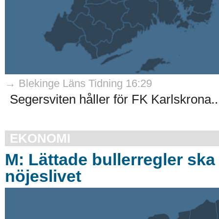
→ Blekinge Läns Tidning 16:29
Segersviten håller för FK Karlskrona..
EKONOMI
M: Lättade bullerregler ska
nöjeslivet