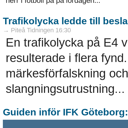
herr i fotboll på på lördagen...
Trafikolycka ledde till besl
→ Piteå Tidningen 16:30
En trafikolycka på E4 v
resulterade i flera fyn
märkesförfalskning oc
slangningsutrustning...
Guiden inför IFK Göteborg: 