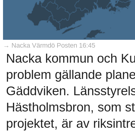
→ Nacka Värmdö Posten 16:45
Nacka kommun och Kuab
problem gällande plane
Gäddviken. Länsstyrels
Hästholmsbron, som stå
projektet, är av riksintre