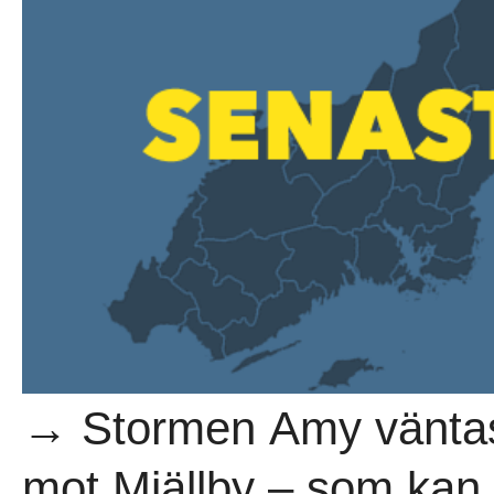
→ Stormen Amy väntas
mot Mjällby – som kan