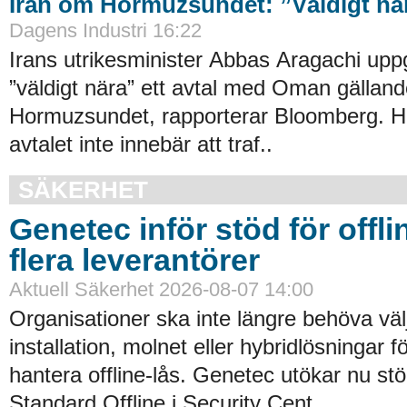
Iran om Hormuzsundet: ”Väldigt nära
Dagens Industri 16:22
Irans utrikesminister Abbas Aragachi uppg
”väldigt nära” ett avtal med Oman gällande
Hormuzsundet, rapporterar Bloomberg. H
avtalet inte innebär att traf..
SÄKERHET
Genetec inför stöd för offli
flera leverantörer
Aktuell Säkerhet 2026-08-07 14:00
Organisationer ska inte längre behöva väl
installation, molnet eller hybridlösningar f
hantera offline-lås. Genetec utökar nu st
Standard Offline i Security Cent..