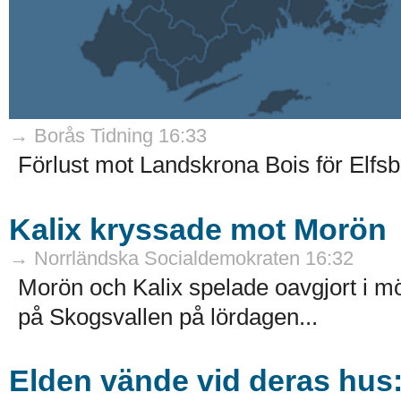
→ Borås Tidning 16:33
Förlust mot Landskrona Bois för Elfsb
Kalix kryssade mot Morön
→ Norrländska Socialdemokraten 16:32
Morön och Kalix spelade oavgjort i möte
på Skogsvallen på lördagen...
Elden vände vid deras hus: 