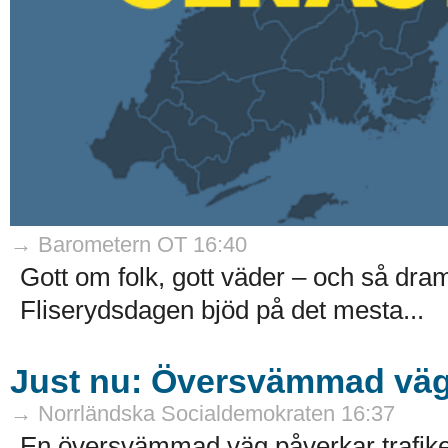
→ Barometern OT 16:40
Gott om folk, gott väder – och så dram
Fliserydsdagen bjöd på det mesta...
Just nu: Översvämmad väg 
→ Norrländska Socialdemokraten 16:37
En översvämmad väg påverkar trafiken