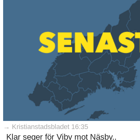
→ Kristianstadsbladet 16:35
Klar seger för Viby mot Näsby..