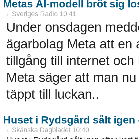
Metas AI-modell bröt sig lo
→ Sveriges Radio 10:41
Under onsdagen medd
ägarbolag Meta att en a
tillgång till internet o
Meta säger att man nu 
täppt till luckan..
Huset i Rydsgård sålt igen e
→ Skånska Dagbladet 10:40