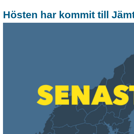
Hösten har kommit till Jäm