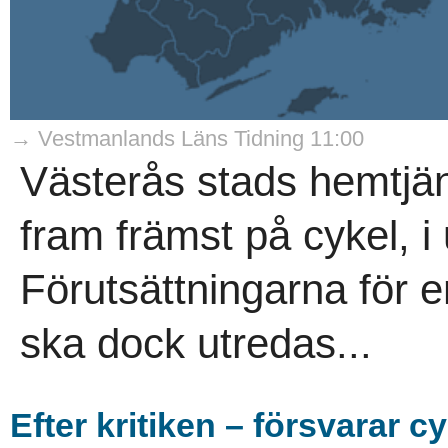
→ Vestmanlands Läns Tidning 11:00
Västerås stads hemtjän
fram främst på cykel, i 
Förutsättningarna för 
ska dock utredas...
Efter kritiken – försvarar c