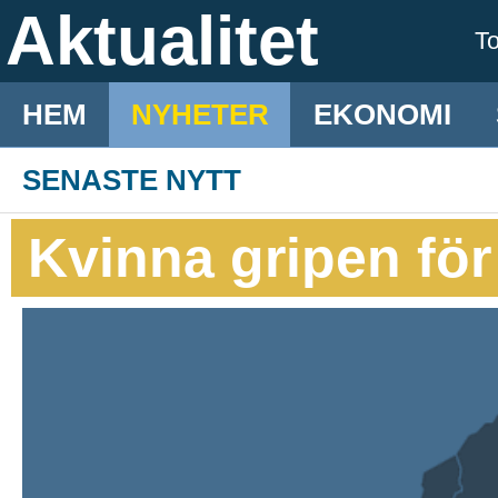
Aktualitet
T
HEM
NYHETER
EKONOMI
SENASTE NYTT
Kvinna gripen fö