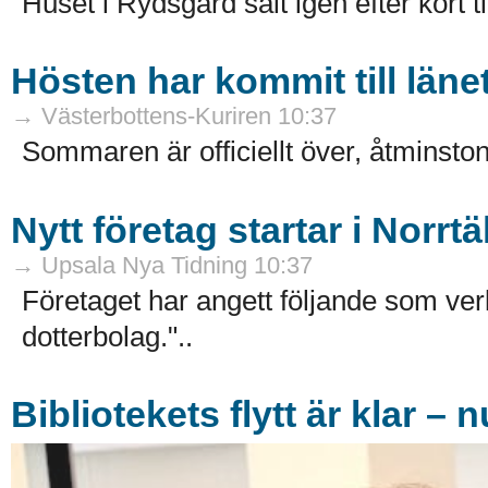
Huset i Rydsgård sålt igen efter kort ti
Hösten har kommit till läne
→ Västerbottens-Kuriren 10:37
Sommaren är officiellt över, åtminston
Nytt företag startar i Norr
→ Upsala Nya Tidning 10:37
Företaget har angett följande som ve
dotterbolag."..
Bibliotekets flytt är klar – 