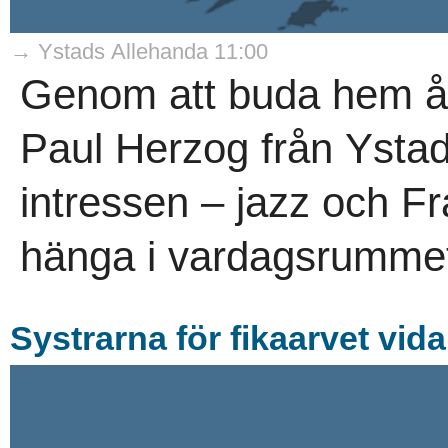
→ Ystads Allehanda 11:00
Genom att buda hem år
Paul Herzog från Ystad
intressen – jazz och F
hänga i vardagsrummet
Systrarna för fikaarvet vida