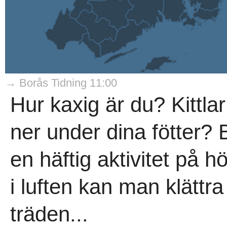
→ Borås Tidning 11:00
Hur kaxig är du? Kittla
ner under dina fötter
en häftig aktivitet på 
i luften kan man klättr
träden...