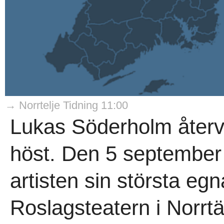
→ Norrtelje Tidning 11:00
Lukas Söderholm återvä
höst. Den 5 september 
artisten sin största egna
Roslagsteatern i Norrtäl