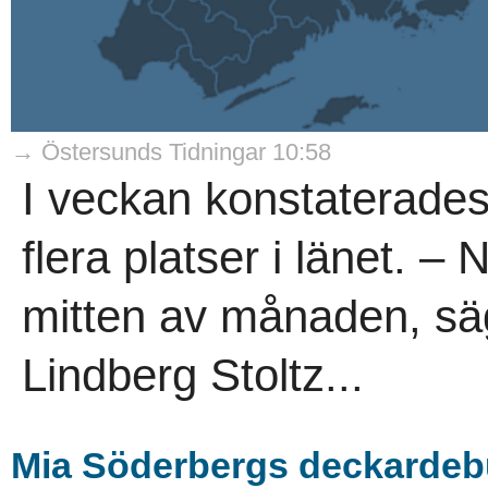
→ Östersunds Tidningar 10:58
I veckan konstaterades 
flera platser i länet. – 
mitten av månaden, s
Lindberg Stoltz...
Mia Söderbergs deckardebu