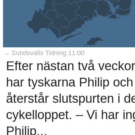
→ Sundsvalls Tidning 11:00
Efter nästan två veck
har tyskarna Philip och
återstår slutspurten i d
cykelloppet. – Vi har ing
Philip...