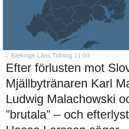
→ Blekinge Läns Tidning 11:00
Efter förlusten mot Slo
Mjällbytränaren Karl 
Ludwig Malachowski oc
”brutala” – och efterly