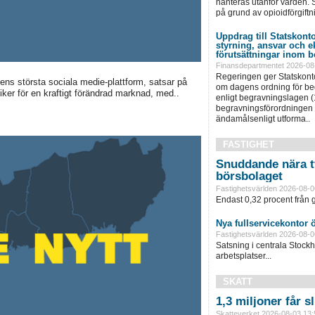
hanteras utanför vården. S
på grund av opioidförgiftni
Uppdrag till Statskonto
styrning, ansvar och 
förutsättningar inom b
Finansdepartmentet 2026-08
Regeringen ger Statskonto
ens största sociala medie-plattform, satsar på
om dagens ordning för b
ker för en kraftigt förändrad marknad, med..
enligt begravningslagen 
begravningsförordningen 
ändamålsenligt utforma..
FASTIGHET
Snuddande nära t
börsbolaget
Fastighetsvärlden 2026-08-0
Endast 0,32 procent från g
Nya fullservicekontor 
Fastighetsvärlden 2026-08-0
Satsning i centrala Stock
arbetsplatser...
SKATT
1,3 miljoner får 
Skatteverket 2026-08-03 13: