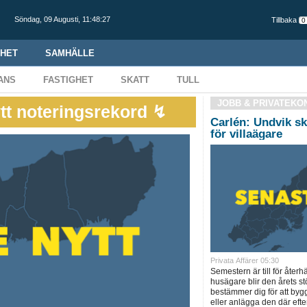
Söndag,
09 Augusti
,
11:48:28
Tillbaka
HET
SAMHÄLLE
ANS
FASTIGHET
SKATT
TULL
JOBB & PRIVATEKO
ytt noteringsrekord ↯
Carlén: Undvik sk
för villaägare
Privata Affärer 05:30
Semestern är till för åte
husägare blir den årets st
bestämmer dig för att byg
eller anlägga den där eft