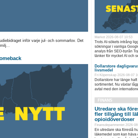
Market 2026-08-07 10:53
udiebidraget inför varje jul- och sommarlov. Det
Trots AI-sökets intrång lig
ilj...
sökningar i vanliga Googl
analys från SEO-byrån T
tänker för mycket AI och se
comeback
Dollarstore dagligvarus
livsmedel
Fri Köpenskap 2026-08-07 1
Dollarstore har länge haft 
sortimentet. Nu växlar låg
avtal med den internationel
FINANS
Utredare ska föres
fler tillgång till
opioidöverdoser
Finansdepartmentet 2026-08
En utredare ska föreslå hu
läkemedel som kan häva o