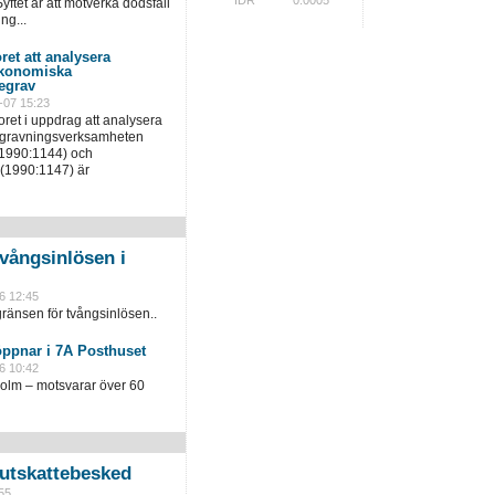
yftet är att motverka dödsfall
ng...
ret att analysera
ekonomiska
egrav
-07 15:23
ret i uppdrag att analysera
egravningsverksamheten
(1990:1144) och
(1990:1147) är
vångsinlösen i
6 12:45
ränsen för tvångsinlösen..
öppnar i 7A Posthuset
6 10:42
holm – motsvarar över 60
slutskattebesked
55