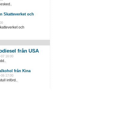
besked..
n Skatteverket och
00
katteverket och
odiesel från USA
-07 16:00
dd..
lkohol från Kina
-06 17:00
ull införd..