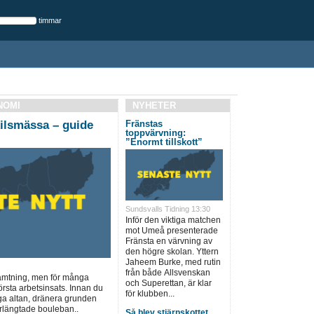
timmar
NOMI
NYHETER
ilsmässa – guide
Fränstas
toppvärvning:
”Enormt tillskott”
Sundsvalls Tidning 13:30
Inför den viktiga matchen
mot Umeå presenterade
Fränsta en värvning av
den högre skolan. Yttern
Jaheem Burke, med rutin
från både Allsvenskan
rhämtning, men för många
och Superettan, är klar
örsta arbetsinsats. Innan du
för klubben...
ga altan, dränera grunden
erlängtade bouleban..
Så blev stjärnskottet