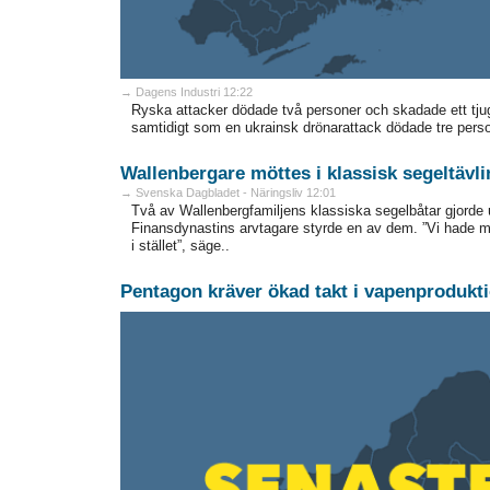
→ Dagens Industri 12:22
Ryska attacker dödade två personer och skadade ett tjugo
samtidigt som en ukrainsk drönarattack dödade tre perso
Wallenbergare möttes i klassisk segeltävli
→ Svenska Dagbladet - Näringsliv 12:01
Två av Wallenbergfamiljens klassiska segelbåtar gjorde
Finansdynastins arvtagare styrde en av dem. ”Vi hade me
i stället”, säge..
Pentagon kräver ökad takt i vapenprodukt