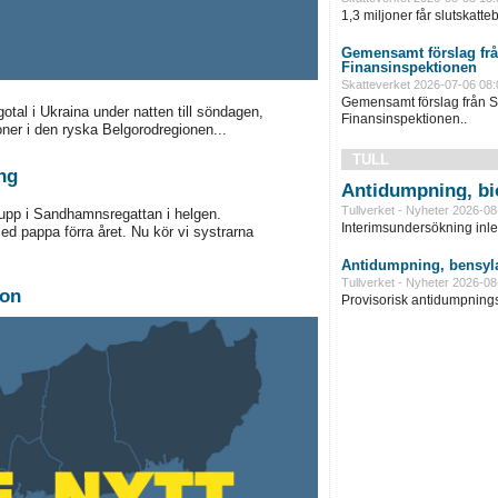
1,3 miljoner får slutskatte
Gemensamt förslag frå
Finansinspektionen
Skatteverket 2026-07-06 08:
Gemensamt förslag från S
tal i Ukraina under natten till söndagen,
Finansinspektionen..
ner i den ryska Belgorodregionen...
TULL
ng
Antidumpning, bi
Tullverket - Nyheter 2026-08
 upp i Sandhamnsregattan i helgen.
Interimsundersökning inle
d pappa förra året. Nu kör vi systrarna
Antidumpning, bensyla
Tullverket - Nyheter 2026-08
ion
Provisorisk antidumpningst