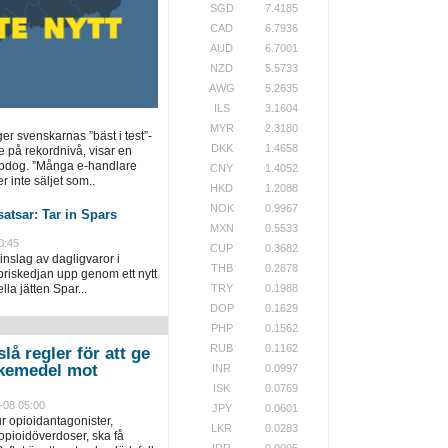
SGD
7.4185
CAD
6.7936
AUD
6.7001
NZD
5.5733
AWG
5.2635
ILS
3.1604
MYR
2.3180
ger svenskarnas ”bäst i test”-
DKK
1.4658
e på rekordnivå, visar en
opdog. ”Många e-handlare
CNY
1.4052
r inte säljet som..
HKD
1.2088
NOK
0.9967
atsar: Tar in Spars
MXN
0.5533
0:45
CUP
0.3682
inslag av dagligvaror i
THB
0.2878
priskedjan upp genom ett nytt
la jätten Spar...
TRY
0.1988
DOP
0.1629
PHP
0.1562
RUB
0.1162
lå regler för att ge
 läkemedel mot
INR
0.0997
ISK
0.0769
-08 05:00
JPY
0.0601
r opioidantagonister,
LKR
0.0283
pioidöverdoser, ska få
IDR
0.0005