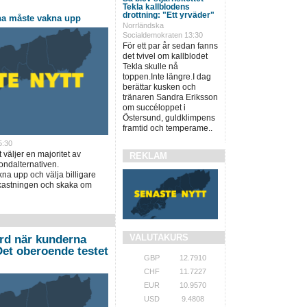
Tekla kallblodens
drottning: "Ett yrväder"
na måste vakna upp
Norrländska
Socialdemokraten 13:30
För ett par år sedan fanns
det tvivel om kallblodet
Tekla skulle nå
toppen.Inte längre.I dag
berättar kusken och
tränaren Sandra Eriksson
om succéloppet i
Östersund, guldklimpens
framtid och temperame..
5:30
t väljer en majoritet av
REKLAM
ondalternativen.
a upp och välja billigare
vkastningen och skaka om
VALUTAKURS
ord när kunderna
”Det oberoende testet
GBP
12.7910
CHF
11.7227
EUR
10.9570
USD
9.4808