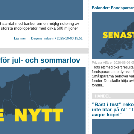
Bolander: Fondsparar
ett samtal med banker om en möjlig notering av
största mobiloperatör med cirka 500 miljoner
Läs mer → Dagens Industri / 2025-10-03 15:51
nför jul- och sommarlov
Privata Affärer 2026-08-08 0
Trots ett mediokert resulta
fondspararna de dyraste f
Småspararna behöver vakn
fonder. Det skulle höja a
fondbr..
HANDEL
”Bäst i test”-rek
inte litar på AI: 
avgör köpet”