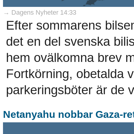
→ Dagens Nyheter 14:33
Efter sommarens bils
det en del svenska bil
hem ovälkomna brev me
Fortkörning, obetalda 
parkeringsböter är de v
Netanyahu nobbar Gaza-ret