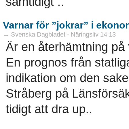
samtidigt ..
Varnar för ”jokrar” i ekono
→ Svenska Dagbladet - Näringsliv 14:13
Är en återhämtning på
En prognos från statlig
indikation om den sak
Stråberg på Länsförsäkr
tidigt att dra up..