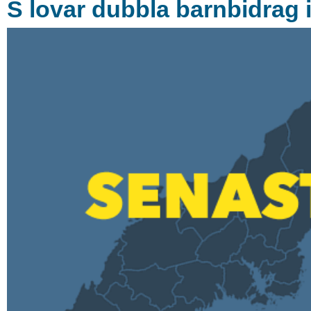
S lovar dubbla barnbidrag 