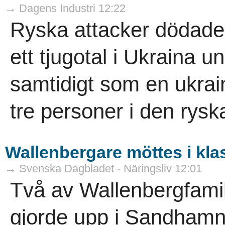
→ Dagens Industri 12:22
Ryska attacker dödade
ett tjugotal i Ukraina u
samtidigt som en ukra
tre personer i den rysk
Wallenbergare möttes i kla
→ Svenska Dagbladet - Näringsliv 12:01
Två av Wallenbergfamil
gjorde upp i Sandhamns