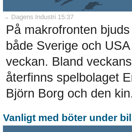
→ Dagens Industri 15:37
På makrofronten bjuds d
både Sverige och US
veckan. Bland veckans
återfinns spelbolaget 
Björn Borg och den kin.
Vanligt med böter under bi