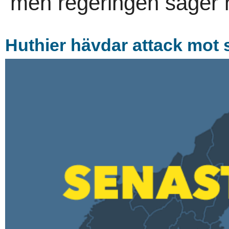
men regeringen säger n
Huthier hävdar attack mot s