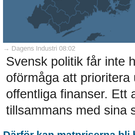
→ Dagens Industri 08:02
Svensk politik får inte
oförmåga att prioritera
offentliga finanser. Et
tillsammans med sina s
Därför kan matpriserna bli