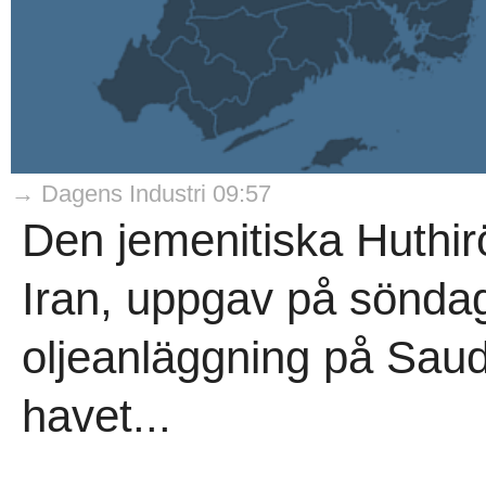
→ Dagens Industri 09:57
Den jemenitiska Huthir
Iran, uppgav på söndag
oljeanläggning på Sau
havet...