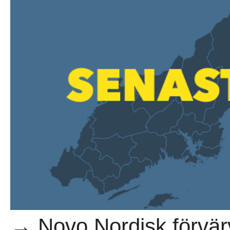
→ Novo Nordisk förvär