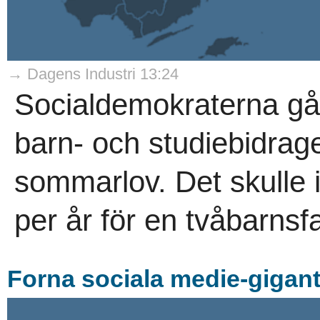
→ Dagens Industri 13:24
Socialdemokraterna går 
barn- och studiebidraget
sommarlov. Det skulle 
per år för en tvåbarnsfa
Forna sociala medie-giga