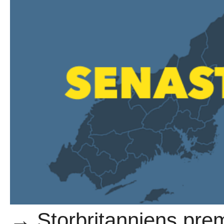
→ Storbritanniens prem