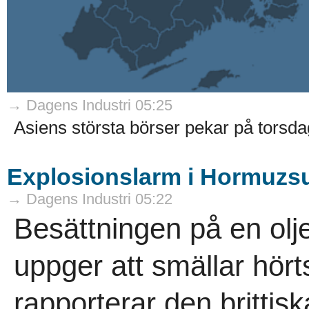
→ Dagens Industri 05:25
Asiens största börser pekar på torsda
Explosionslarm i Hormuzs
→ Dagens Industri 05:22
Besättningen på en olj
uppger att smällar hörts 
rapporterar den britti