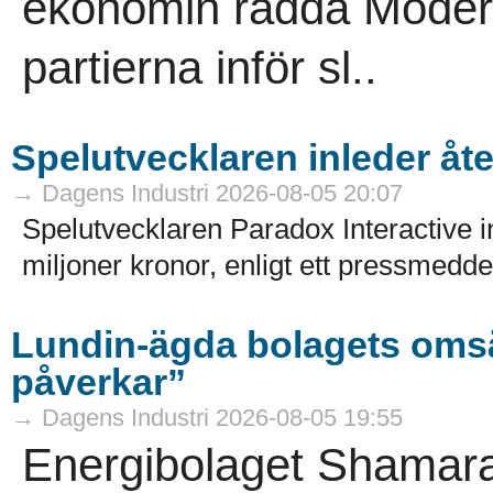
ekonomin rädda Modera
partierna inför sl..
Spelutvecklaren inleder å
→ Dagens Industri 2026-08-05 20:07
Spelutvecklaren Paradox Interactive 
miljoner kronor, enligt ett pressmedde
Lundin-ägda bolagets omsät
påverkar”
→ Dagens Industri 2026-08-05 19:55
Energibolaget Shamar