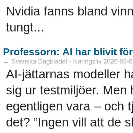
Nvidia fanns bland vin
tungt...
Professorn: AI har blivit fö
→ Svenska Dagbladet - Näringsliv 2026-08-0
AI-jättarnas modeller ha
sig ur testmiljöer. Men 
egentligen vara – och t
det? ”Ingen vill att de 