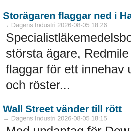
Storägaren flaggar ned i 
→ Dagens Industri 2026-08-05 18:26
Specialistläkemedelsb
största ägare, Redmile 
flaggar för ett innehav
och röster...
Wall Street vänder till rött
→ Dagens Industri 2026-08-05 18:15
Med undantag för Dow 