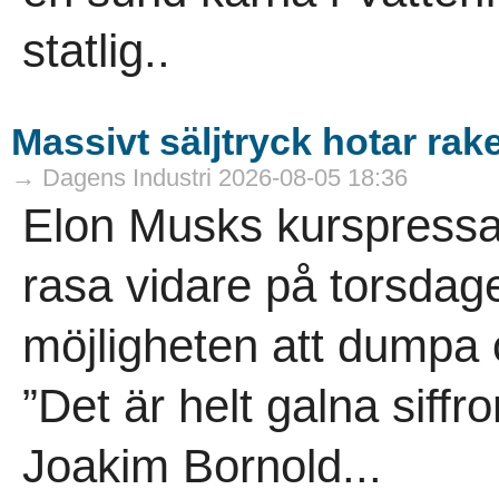
statlig..
Massivt säljtryck hotar rake
→ Dagens Industri 2026-08-05 18:36
Elon Musks kurspressa
rasa vidare på torsdage
möjligheten att dumpa ö
”Det är helt galna siffr
Joakim Bornold...