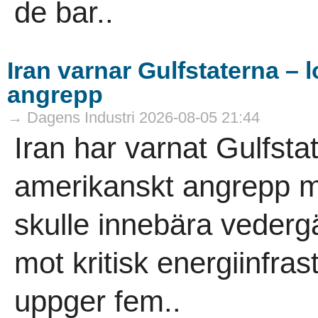
de bar..
Iran varnar Gulfstaterna –
angrepp
→ Dagens Industri 2026-08-05 21:44
Iran har varnat Gulfstat
amerikanskt angrepp mo
skulle innebära vedergä
mot kritisk energiinfras
uppger fem..