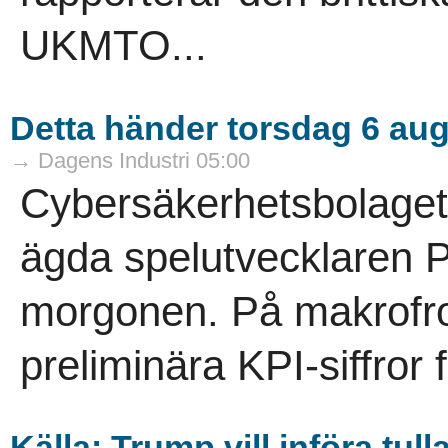
UKMTO...
Detta händer torsdag 6 aug
→ Dagens Industri 05:00
Cybersäkerhetsbolaget
ägda spelutvecklaren 
morgonen. På makrofr
preliminära KPI-siffror fö
Källa: Trump vill införa tull