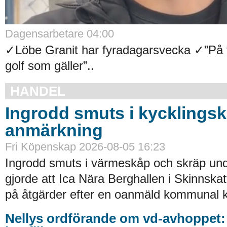
Dagensarbetare 04:00
✓Löbe Granit har fyradagarsvecka ✓”På f
golf som gäller”..
HANDEL
Ingrodd smuts i kycklings
anmärkning
Fri Köpenskap 2026-08-05 16:23
Ingrodd smuts i värmeskåp och skräp und
gjorde att Ica Nära Berghallen i Skinnskat
på åtgärder efter en oanmäld kommunal ko
Nellys ordförande om vd-avhoppet: