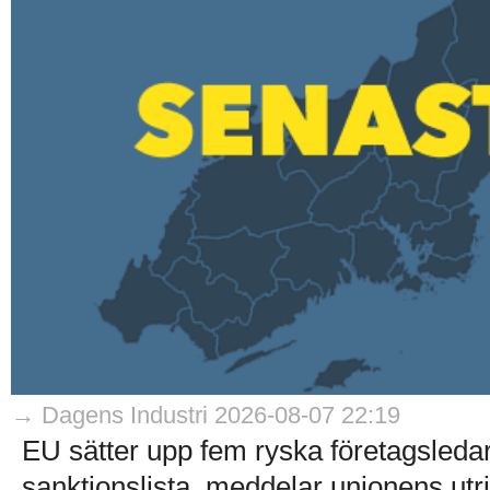
→ Dagens Industri 2026-08-07 22:19
EU sätter upp fem ryska företagsledar
sanktionslista, meddelar unionens utri