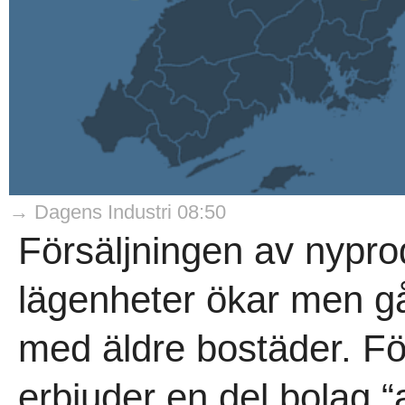
→ Dagens Industri 08:50
Försäljningen av nypr
lägenheter ökar men går
med äldre bostäder. För
erbjuder en del bolag “