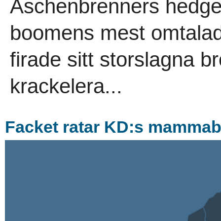
Aschenbrenners hedgef
boomens mest omtalad
firade sitt storslagna b
krackelera...
Facket ratar KD:s mamma