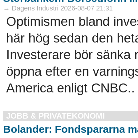
→ Dagens Industri 2026-08-07 21:31
Optimismen bland invest
här hög sedan den het
Investerare bör sänka 
öppna efter en varning
America enligt CNBC..
JOBB & PRIVATEKONOMI
Bolander: Fondspararna m