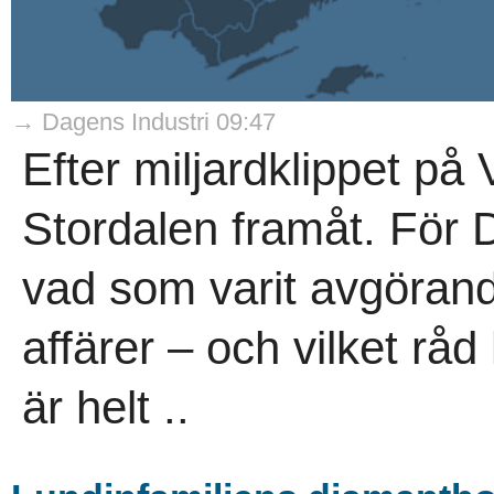
→ Dagens Industri 09:47
Efter miljardklippet på 
Stordalen framåt. För D
vad som varit avgöran
affärer – och vilket råd 
är helt ..