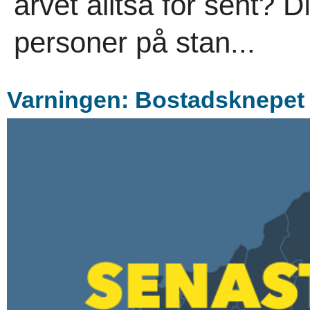
arvet alltså för sent? D
personer på stan...
Varningen: Bostadsknepet k