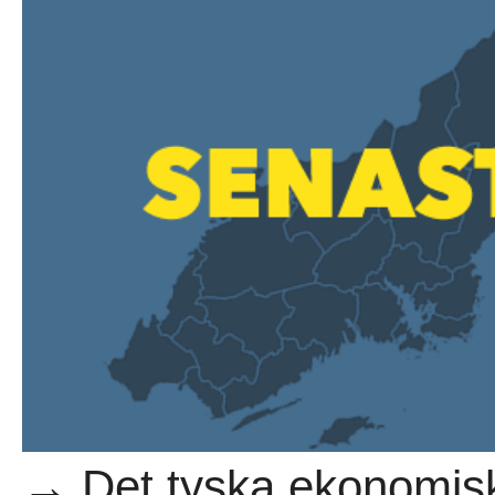
→ Det tyska ekonomiska