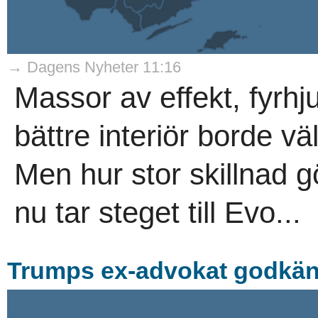
→ Dagens Nyheter 11:16
Massor av effekt, fyrhju
bättre interiör borde vä
Men hur stor skillnad 
nu tar steget till Evo...
Trumps ex-advokat godkänd