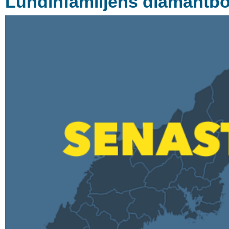
Lundinfamiljens diamantbol