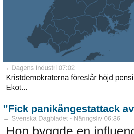
→ Dagens Industri 07:02
Kristdemokraterna föreslår höjd pensi
Ekot...
”Fick panikångestattack av
→ Svenska Dagbladet - Näringsliv 06:36
Hon byggde en influenc