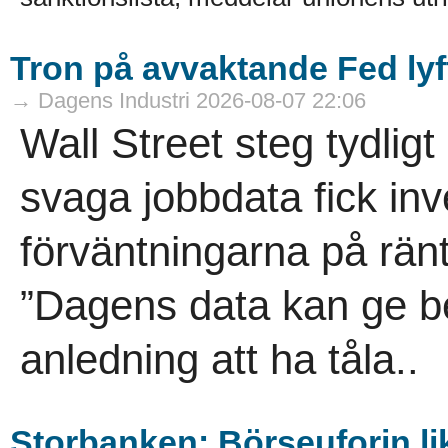
Tron på avvaktande Fed lyft
→ Dagens Industri 2026-08-07 22:06
Wall Street steg tydligt
svaga jobbdata fick in
förväntningarna på rän
”Dagens data kan ge be
anledning att ha tåla..
Storbanken: Börseuforin li