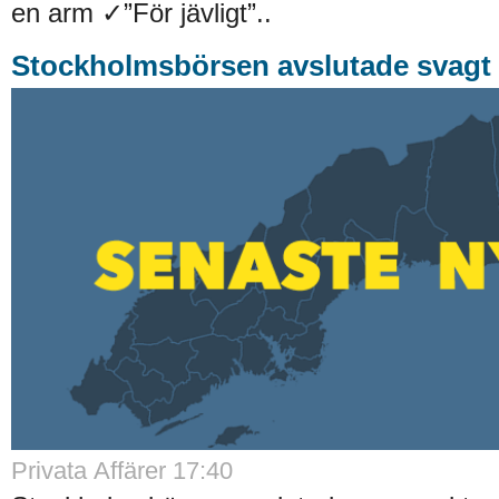
en arm ✓”För jävligt”..
Stockholmsbörsen avslutade svagt
Privata Affärer 17:40