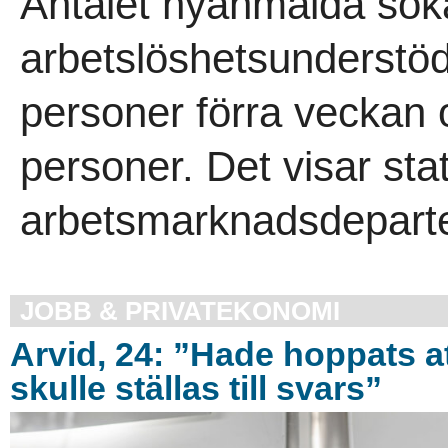
Antalet nyanmälda sök
arbetslöshetsunderstö
personer förra veckan o
personer. Det visar sta
arbetsmarknadsdeparte
JOBB & PRIVATEKONOMI
Arvid, 24: ”Hade hoppats a
skulle ställas till svars”