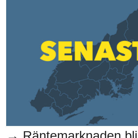
→ Räntemarknaden blir 