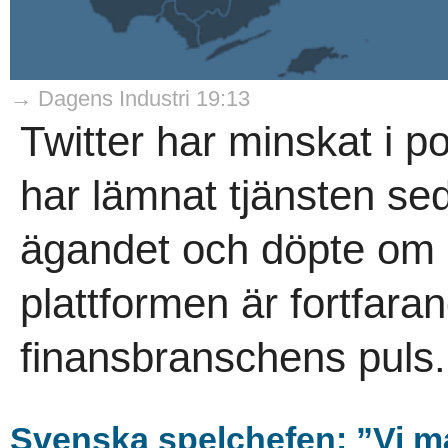
→ Dagens Industri 19:13
Twitter har minskat i p
har lämnat tjänsten se
ägandet och döpte om b
plattformen är fortfar
finansbranschens puls.
Svenska spelchefen: ”Vi må