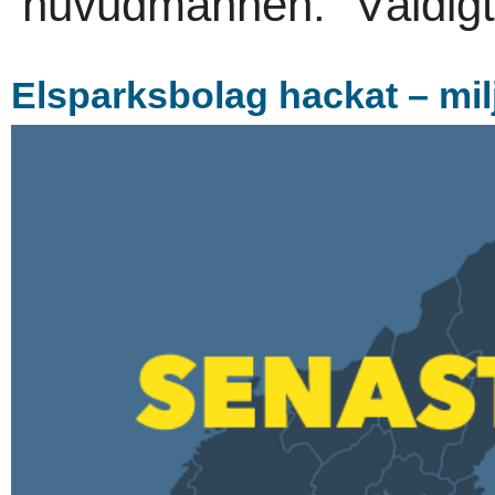
huvudmännen. ”Väldigt v
Elsparksbolag hackat – mi