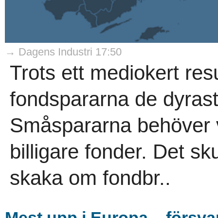
→ Dagens Industri 17:50
Trots ett mediokert resu
fondspararna de dyrast
Småspararna behöver v
billigare fonder. Det s
skaka om fondbr..
Mest upp i Europa – försvars