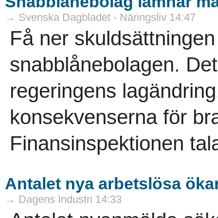
Snabblånebolag lämnar ma
→ Svenska Dagbladet - Näringsliv 14:47
Få ner skuldsättninge
snabblånebolagen. Det
regeringens lagändring
konsekvenserna för bra
Finansinspektionen tala
Antalet nya arbetslösa öka
→ Dagens Industri 14:33