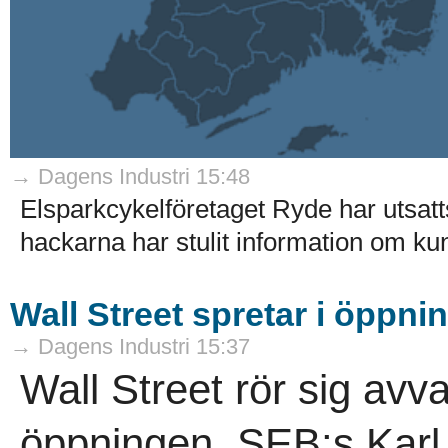
→ Dagens Industri 15:48
Elsparkcykelföretaget Ryde har utsatts
hackarna har stulit information om ku
Wall Street spretar i öppni
→ Dagens Industri 15:37
Wall Street rör sig avva
öppningen. SEB:s Karl 