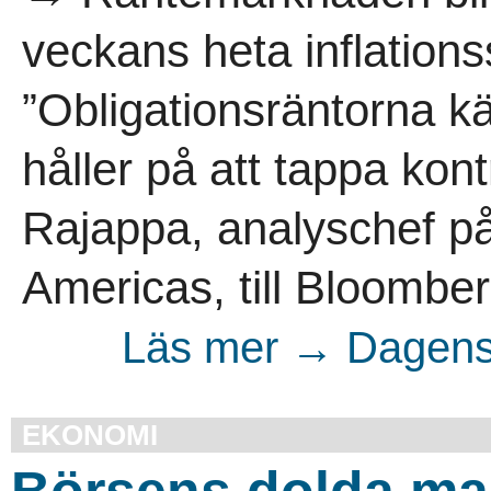
veckans heta inflationss
”Obligationsräntorna kä
håller på att tappa kon
Rajappa, analyschef p
Americas, till Bloombe
Läs mer → Dagens 
EKONOMI
Börsens dolda ma