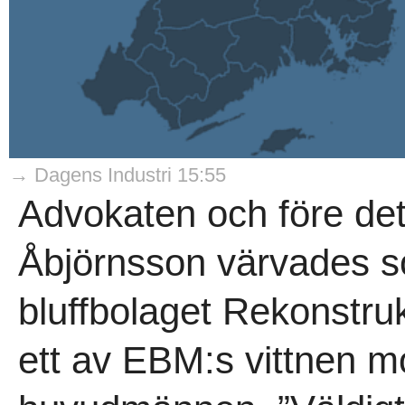
→ Dagens Industri 15:55
Advokaten och före det
Åbjörnsson värvades s
bluffbolaget Rekonstru
ett av EBM:s vittnen m