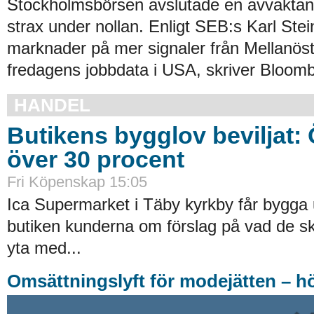
Stockholmsbörsen avslutade en avvakta
strax under nollan. Enligt SEB:s Karl Stei
marknader på mer signaler från Mellanös
fredagens jobbdata i USA, skriver Bloomb
HANDEL
Butikens bygglov beviljat:
över 30 procent
Fri Köpenskap 15:05
Ica Supermarket i Täby kyrkby får bygga 
butiken kunderna om förslag på vad de ska
yta med...
Omsättningslyft för modejätten – h