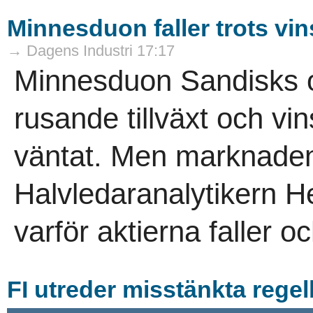
Minnesduon faller trots vin
→ Dagens Industri 17:17
Minnesduon Sandisks o
rusande tillväxt och vin
väntat. Men marknaden 
Halvledaranalytikern H
varför aktierna faller o
FI utreder misstänkta regel