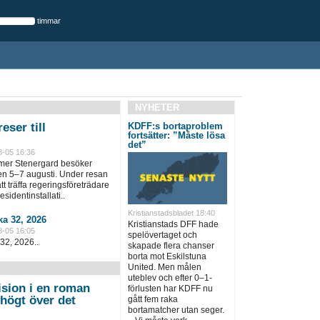
timmar
NYHETER
eser till
KDFF:s bortaproblem
fortsätter: ”Måste lösa
det”
8-05 16:36
lmer Stenergard besöker
en 5–7 augusti. Under resan
t träffa regeringsföreträdare
sidentinstallati..
Kristianstadsbladet 18:40
a 32, 2026
Kristianstads DFF hade
8-05 16:05
spelövertaget och
32, 2026..
skapade flera chanser
borta mot Eskilstuna
United. Men målen
uteblev och efter 0–1-
ision i en roman
förlusten har KDFF nu
högt över det
gått fem raka
bortamatcher utan seger.