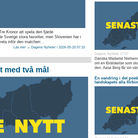
re Kronor att spela den fjärde
 Sverige stora favoriter, men Slovenien har i
veta inför den matchen:..
Läs mer → Dagens Nyheter / 2026-05-20 07:10
Dagens Nyheter 17:07
Danska Madame Nielsens
om en förälskelse som slo
t med två mål
den. Aase Berg får sin vär
En vandring i det poet
landskapets alla förbi