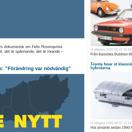
ays dokumentär om Felix Rosenqvists
Vi bilägare 2026-08-07 15:00
nt, det är spännande, det är rörande –
Från klassiska Bubblan till
Toyota fasar ut klassisk
hybriderna
rs: ”Förändring var nödvändig”
Vi bilägare 2026-08-07 12:15
Har använts sedan 1990-ta