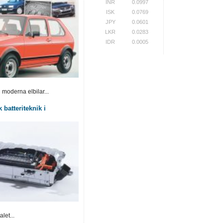
INR
0.0997
ISK
0.0769
JPY
0.0601
LKR
0.0283
IDR
0.0005
 moderna elbilar...
 batteriteknik i
let...