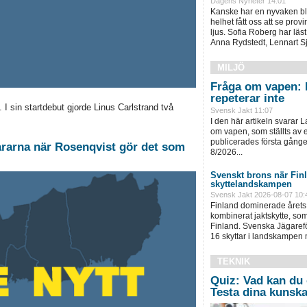
Dagens Nyheter 14:01
Kanske har en nyvaken bl
helhet fått oss att se provi
ljus. Sofia Roberg har lä
Anna Rydstedt, Lennart Sj
MILJÖ
Fråga om vapen: 
repeterar inte
I sin startdebut gjorde Linus Carlstrand två
Svensk Jakt 11:07
I den här artikeln svarar 
om vapen, som ställts av e
publicerades första gång
tårarna när Rosenqvist gör det som
8/2026...
Svenskt brons när Fin
skyttelandskampen
Svensk Jakt 2026-08-07 10:
Finland dominerade årets
kombinerat jaktskytte, som
Finland. Svenska Jägaref
16 skyttar i landskampen m
TEKNIK
Quiz: Vad kan du
Testa dina kunska