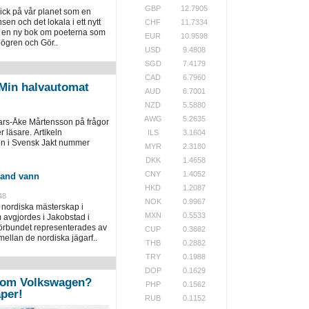
GBP
12.7905
ick på vår planet som en
nsen och det lokala i ett nytt
CHF
11.7334
st en ny bok om poeterna som
EUR
10.9598
ögren och Gör..
USD
9.4808
SGD
7.4179
CAD
6.7960
Min halvautomat
AUD
6.7001
NZD
5.5880
AWG
5.2635
Lars-Åke Mårtensson på frågor
r läsare. Artikeln
ILS
3.1604
en i Svensk Jakt nummer
MYR
2.3180
DKK
1.4658
CNY
1.4052
land vann
HKD
1.2087
48
NOK
0.9967
 nordiska mästerskap i
MXN
0.5533
 avgjordes i Jakobstad i
örbundet representerades av
CUP
0.3682
ellan de nordiska jägarf..
THB
0.2882
TRY
0.1988
DOP
0.1629
 om Volkswagen?
PHP
0.1562
per!
RUB
0.1152