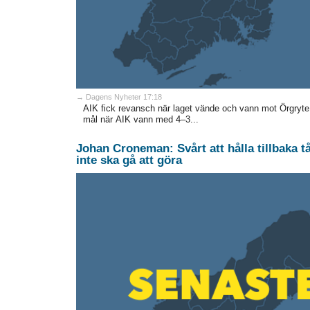
→ Dagens Nyheter 17:18
AIK fick revansch när laget vände och vann mot Örgryte. 
mål när AIK vann med 4–3...
Johan Croneman: Svårt att hålla tillbaka 
inte ska gå att göra