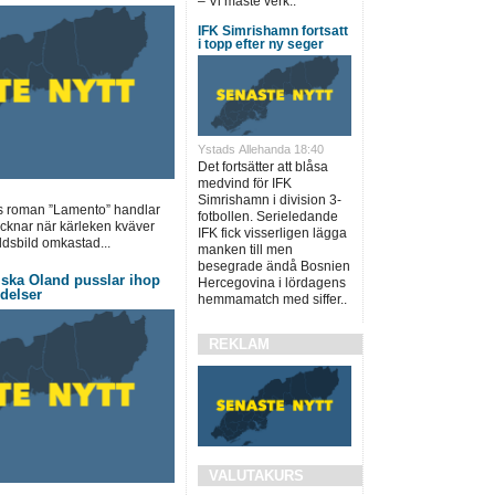
– Vi måste verk..
IFK Simrishamn fortsatt
i topp efter ny seger
Ystads Allehanda 18:40
Det fortsätter att blåsa
medvind för IFK
Simrishamn i division 3-
 roman ”Lamento” handlar
fotbollen. Serieledande
cknar när kärleken kväver
IFK fick visserligen lägga
ldsbild omkastad...
manken till men
besegrade ändå Bosnien
iska Öland pusslar ihop
Hercegovina i lördagens
ndelser
hemmamatch med siffer..
REKLAM
VALUTAKURS