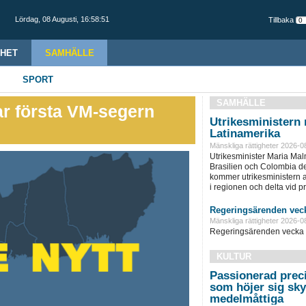
Lördag,
08 Augusti
,
16:58:52
Tillbaka
HET
SAMHÄLLE
SPORT
SAMHÄLLE
ar första VM-segern
Utrikesministern r
Latinamerika
Mänskliga rättigheter 2026-0
Utrikesminister Maria Ma
Brasilien och Colombia d
kommer utrikesministern at
i regionen och delta vid pre
Regeringsärenden veck
Mänskliga rättigheter 2026-0
Regeringsärenden vecka 
KULTUR
Passionerad prec
som höjer sig sky
medelmåttiga