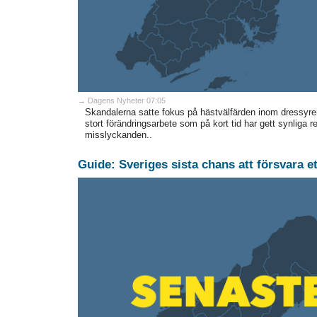
→ Dagens Nyheter 07:05
Skandalerna satte fokus på hästvälfärden inom dressyren
stort förändringsarbete som på kort tid har gett synlig
misslyckanden..
Guide: Sveriges sista chans att försvara 