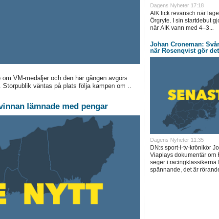
Dagens Nyheter 17:18
AIK fick revansch när lag
Örgryte. I sin startdebut g
när AIK vann med 4–3...
Johan Croneman: Svårt a
när Rosenqvist gör det
 upp om VM-medaljer och den här gången avgörs
 Storpublik väntas på plats följa kampen om ..
 kvinnan lämnade med pengar
Dagens Nyheter 11:35
DN:s sport-i-tv-krönikör 
Viaplays dokumentär om F
seger i racingklassikerna I
spännande, det är rörande