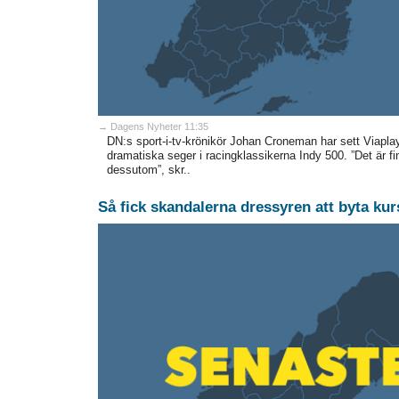
→ Dagens Nyheter 11:35
DN:s sport-i-tv-krönikör Johan Croneman har sett Viapl
dramatiska seger i racingklassikerna Indy 500. ”Det är fi
dessutom”, skr..
Så fick skandalerna dressyren att byta ku