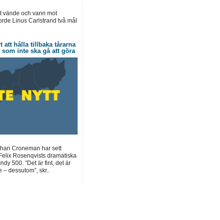
et vände och vann mot
jorde Linus Carlstrand två mål
tt hålla tillbaka tårarna
 som inte ska gå att göra
Johan Croneman har sett
elix Rosenqvists dramatiska
ndy 500. ”Det är fint, det är
 – dessutom”, skr..