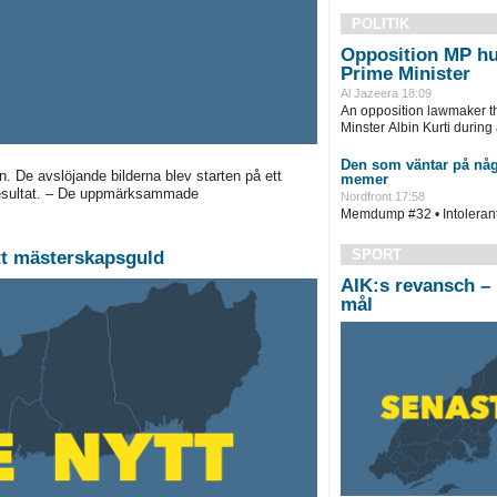
POLITIK
Opposition MP hu
Prime Minister
Al Jazeera 18:09
An opposition lawmaker t
Minster Albin Kurti during
Den som väntar på någ
. De avslöjande bilderna blev starten på ett
memer
a resultat. – De uppmärksammade
Nordfront 17:58
Memdump #32 • Intolerant 
SPORT
ett mästerskapsguld
AIK:s revansch – 
mål