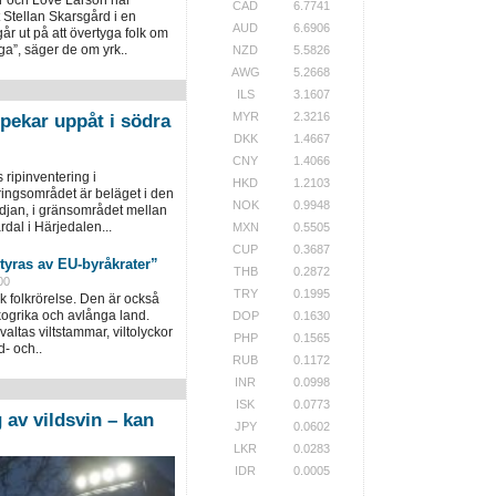
CAD
6.7741
 Stellan Skarsgård i en
AUD
6.6906
går ut på att övertyga folk om
ga”, säger de om yrk..
NZD
5.5826
AWG
5.2668
ILS
3.1607
MYR
2.3216
pekar uppåt i södra
DKK
1.4667
CNY
1.4066
s ripinventering i
HKD
1.2103
ingsområdet är beläget i den
NOK
0.9948
edjan, i gränsområdet mellan
rdal i Härjedalen...
MXN
0.5505
CUP
0.3687
styras av EU-byråkrater”
THB
0.2872
00
TRY
0.1995
sk folkrörelse. Den är också
 skogrika och avlånga land.
DOP
0.1630
altas viltstammar, viltolyckor
PHP
0.1565
- och..
RUB
0.1172
INR
0.0998
ISK
0.0773
 av vildsvin – kan
JPY
0.0602
LKR
0.0283
IDR
0.0005