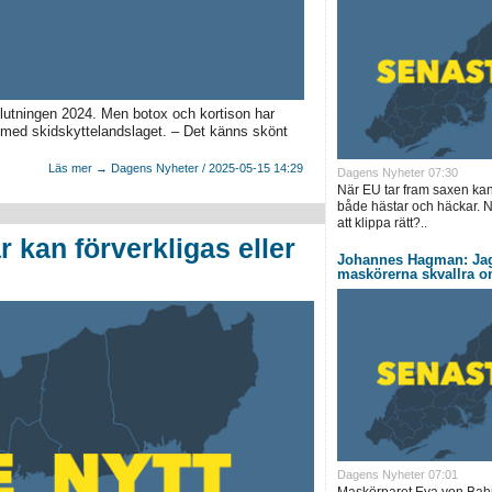
utningen 2024. Men botox och kortison har
ing med skidskyttelandslaget. – Det känns skönt
Läs mer → Dagens Nyheter / 2025-05-15 14:29
Dagens Nyheter 07:30
När EU tar fram saxen kan d
både hästar och häckar. N
att klippa rätt?..
kan förverkligas eller
Johannes Hagman: Jag
maskörerna skvallra 
Dagens Nyheter 07:01
Maskörparet Eva von Bahr