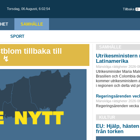
Torsdag,
06 Augusti
,
6:02:55
Tillbaka
HET
SAMHÄLLE
SPORT
SAMHÄLLE
blom tillbaka till
Utrikesministern r
” ↯
Latinamerika
Mänskliga rättigheter 2026-0
Utrikesminister Maria Ma
Brasilien och Colombia d
kommer utrikesministern at
i regionen och delta vid pre
Regeringsärenden veck
Mänskliga rättigheter 2026-0
Regeringsärenden vecka 
KULTUR
EU: Hjälp, hästen
från torken