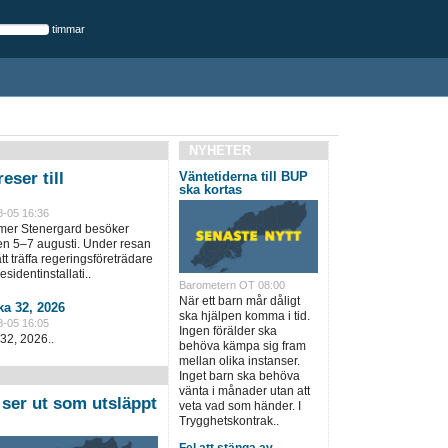
timmar
NYHETER
eser till
Väntetiderna till BUP
ska kortas
8-05 16:36
lmer Stenergard besöker
en 5–7 augusti. Under resan
t träffa regeringsföreträdare
sidentinstallati..
Barometern OT 08:00
När ett barn mår dåligt
a 32, 2026
ska hjälpen komma i tid.
8-05 16:05
Ingen förälder ska
32, 2026..
behöva kämpa sig fram
mellan olika instanser.
Inget barn ska behöva
vänta i månader utan att
 ser ut som utsläppt
veta vad som händer. I
Trygghetskontrak..
Fel att stänga av