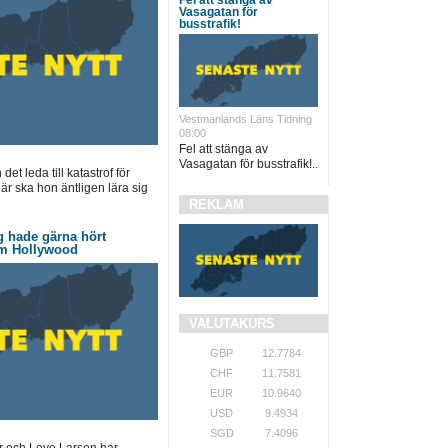
Vasagatan för
busstrafik!
Vestmanlands Läns Tidning
08:00
Fel att stänga av
Vasagatan för busstrafik!..
et leda till katastrof för
är ska hon äntligen lära sig
REKLAM
 hade gärna hört
om Hollywood
VALUTAKURS
GBP
12.7784
CHF
11.7581
EUR
10.9640
USD
9.4934
SGD
7.4096
 och Love Larson har