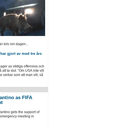
n tolv om dagen...
ar gjort av med tre års
 lager av viktiga offensiva och
 att ta slut. ”Om USA inte vill
nte verkar som att man vill, så
antino as FIFA
nt
fantino gets the support of
 emergency meeting in