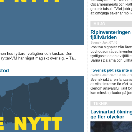
Oscarnominerats och klätt
grotesk fatsuit. ”Vårt jobb 
att omöjliga saker är möjli
MILJÖ
Ripinventeringen 
fjällvärlden
Svensk Jakt 07:48
Positiva signaler från året
Lövhögsområdet. Inventer
onen hos ryttare, voltigörer och kuskar. Den
sydligaste delen av fjällk
ryttar-VM har något magiskt över sig. – Tä..
Särna i Dalarna och Lillhä
stöd
”Svensk jakt ska inte 
Svensk Jakt 2026-08-05 22:
Svensk jakt är en fantasti
ett vitalt intresse för vårt
Genom ansvarsfull jakt förv
kan minska, skador på jord
TEKNIK
Lavinartad ökning
ge fler olyckor