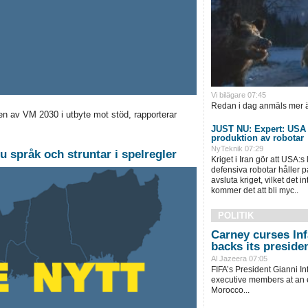
Vi bilägare 07:45
Redan i dag anmäls mer ä
len av VM 2030 i utbyte mot stöd, rapporterar
JUST NU: Expert: USA h
produktion av robotar
NyTeknik 07:29
ju språk och struntar i spelregler
Kriget i Iran gör att USA:s
defensiva robotar håller på
avsluta kriget, vilket det i
kommer det att bli myc..
POLITIK
Carney curses Inf
backs its preside
Al Jazeera 07:05
FIFA’s President Gianni In
executive members at an
Morocco...