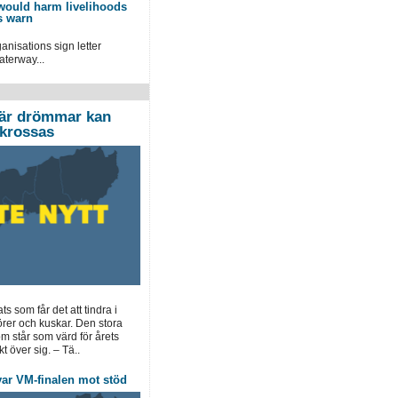
 would harm livelihoods
s warn
anisations sign letter
aterway...
där drömmar kan
 krossas
ts som får det att tindra i
örer och kuskar. Den stora
 står som värd för årets
t över sig. – Tä..
ovar VM-finalen mot stöd