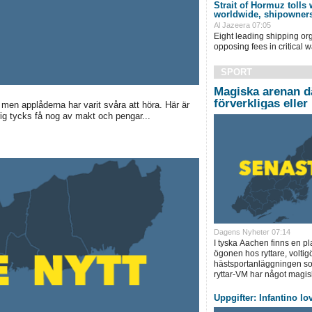
Strait of Hormuz tolls
worldwide, shipowner
Al Jazeera 07:05
Eight leading shipping org
opposing fees in critical w
SPORT
Magiska arenan 
förverkligas eller
 men applåderna har varit svåra att höra. Här är
rig tycks få nog av makt och pengar...
Dagens Nyheter 07:14
I tyska Aachen finns en pla
ögonen hos ryttare, voltig
hästsportanläggningen som
ryttar-VM har något magisk
Uppgifter: Infantino l