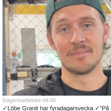
Dagensarbetare 04:00
✓Löbe Granit har fyradagarsvecka ✓”På f