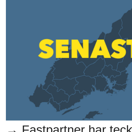
→ Fastpartner har teckn