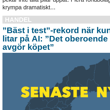
krympa dramatiskt...
HANDEL
”Bäst i test”-rekord när ku
litar på AI: ”Det oberoende 
avgör köpet”