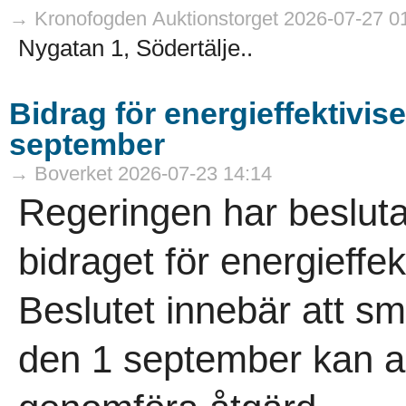
→ Kronofogden Auktionstorget 2026-07-27 0
Nygatan 1, Södertälje..
Bidrag för energieffektivis
september
→ Boverket 2026-07-23 14:14
Regeringen har besluta
bidraget för energieffek
Beslutet innebär att 
den 1 september kan an