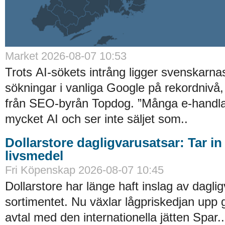
Market 2026-08-07 10:53
Trots AI-sökets intrång ligger svenskarnas 
sökningar i vanliga Google på rekordnivå,
från SEO-byrån Topdog. ”Många e-handlar
mycket AI och ser inte säljet som..
Dollarstore dagligvarusatsar: Tar in
livsmedel
Fri Köpenskap 2026-08-07 10:45
Dollarstore har länge haft inslag av daglig
sortimentet. Nu växlar lågpriskedjan upp 
avtal med den internationella jätten Spar..