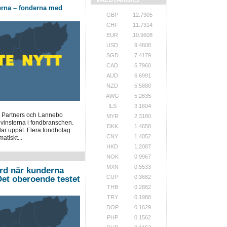
erna – fonderna med
GBP
12.7905
CHF
11.7314
EUR
10.9608
USD
9.4808
SGD
7.4179
CAD
6.7960
AUD
6.6991
NZD
5.5880
AWG
5.2635
ILS
3.1604
 Partners och Lannebo
MYR
2.3180
 vinsterna i fondbranschen.
DKK
1.4658
lar uppåt. Flera fondbolag
CNY
1.4052
atiskt...
HKD
1.2087
NOK
0.9967
MXN
0.5533
ord när kunderna
CUP
0.3682
”Det oberoende testet
THB
0.2882
TRY
0.1988
DOP
0.1629
PHP
0.1562