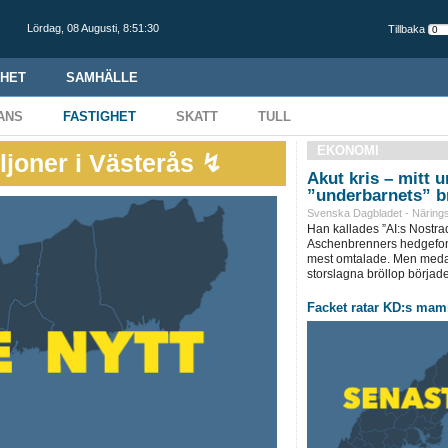
Lördag,
08 Augusti
,
8:51:31
Tillbaka
HET
SAMHÄLLE
ANS
FASTIGHET
SKATT
TULL
EKONOMI
ljoner i Västerås ↯
Akut kris – mitt 
”underbarnets” b
Svenska Dagbladet - Närings
Han kallades ”AI:s Nostr
Aschenbrenners hedgefon
mest omtalade. Men medan 
storslagna bröllop började
Facket ratar KD:s ma