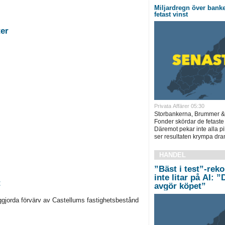
Miljardregn över bank
fetast vinst
stigheter
Privata Affärer 05:30
Storbankerna, Brummer &
Fonder skördar de fetaste
Däremot pekar inte alla pi
ser resultaten krympa dram
HANDEL
”Bäst i test”-rek
inte litar på AI: 
t
avgör köpet”
ggjorda förvärv av Castellums fastighetsbestånd