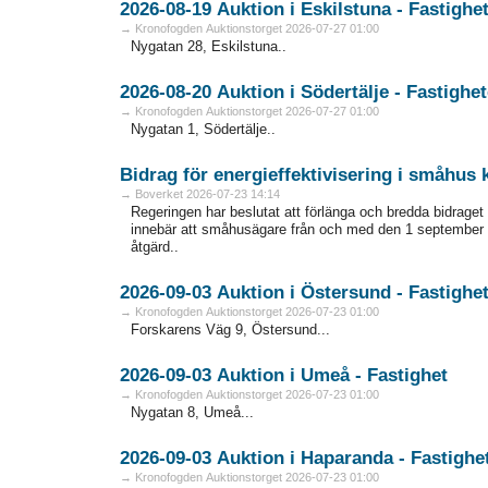
2026-08-19 Auktion i Eskilstuna - Fa
→ Kronofogden Auktionstorget 2026-07-27 01:00
Nygatan 28, Eskilstuna..
2026-08-20 Auktion i Södertälje - Fas
→ Kronofogden Auktionstorget 2026-07-27 01:00
Nygatan 1, Södertälje..
Bidrag för energieffektivisering i småhus
→ Boverket 2026-07-23 14:14
Regeringen har beslutat att förlänga och bredda bidraget 
innebär att småhusägare från och med den 1 september 
åtgärd..
2026-09-03 Auktion i Östersund - Fa
→ Kronofogden Auktionstorget 2026-07-23 01:00
Forskarens Väg 9, Östersund...
2026-09-03 Auktion i Umeå - Fastighet
→ Kronofogden Auktionstorget 2026-07-23 01:00
Nygatan 8, Umeå...
2026-09-03 Auktion i Haparanda - F
→ Kronofogden Auktionstorget 2026-07-23 01:00