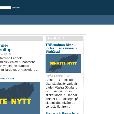
timmar
NYHETER
under
TBE-smittan ökar –
fortsatt låga nivåer i
röllop
Sjuhärad
liv 10:38
adamus”. Leopold
d blev en av AI-boomens
ynglingen firade sitt
 miljardbygget krackelera...
Borås Tidning 10:34
mmabonus
Antalet TBE-smittade
ökar stadigt för varje år –
både i Västra Götaland
och Sverige. Borås
sticker dock ut. Här har
antalet TBE-fall legat på
stadigt låga nivåer de
senaste tio åren...
Ronny och Ragge byter