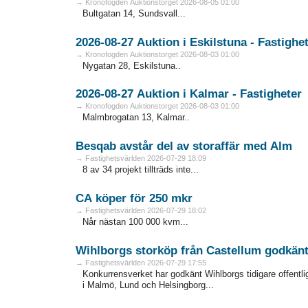
→ Kronofogden Auktionstorget 2026-08-05 01:00
Bultgatan 14, Sundsvall...
2026-08-27 Auktion i Eskilstuna - Fa
→ Kronofogden Auktionstorget 2026-08-03 01:00
Nygatan 28, Eskilstuna..
2026-08-27 Auktion i Kalmar - Fastigheter
→ Kronofogden Auktionstorget 2026-08-03 01:00
Malmbrogatan 13, Kalmar..
Besqab avstår del av storaffär med Alm
→ Fastighetsvärlden 2026-07-29 18:09
8 av 34 projekt tillträds inte...
CA köper för 250 mkr
→ Fastighetsvärlden 2026-07-29 18:02
Når nästan 100 000 kvm...
Wihlborgs storköp från Castellum godkän
→ Fastighetsvärlden 2026-07-29 17:55
Konkurrensverket har godkänt Wihlborgs tidigare offentli
i Malmö, Lund och Helsingborg...