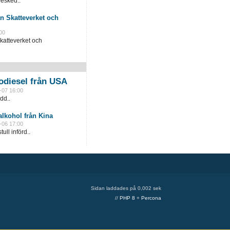
besked..
n Skatteverket och
00
katteverket och
odiesel från USA
-07 16:00
dd..
lkohol från Kina
-06 17:00
ull införd..
Sidan laddades på 0,002 sek
//
PHP 8
+
Percona