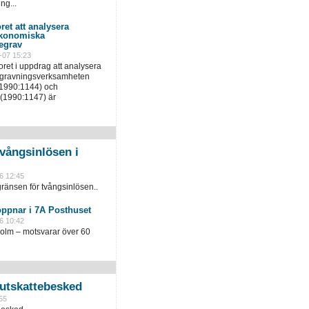
ng...
ret att analysera
ekonomiska
egrav
-07 15:23
ret i uppdrag att analysera
egravningsverksamheten
(1990:1144) och
(1990:1147) är
vångsinlösen i
6 12:45
ränsen för tvångsinlösen..
öppnar i 7A Posthuset
6 10:42
holm – motsvarar över 60
slutskattebesked
55