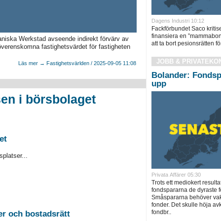
Dagens Industri 10:12
Fackförbundet Saco kritise
finansiera en ”mammabon
niska Werkstad avseende indirekt förvärv av
att ta bort pesionsrätten för
överenskomna fastighetsvärdet för fastigheten
JOBB & PRIVATEKO
Läs mer → Fastighetsvärlden / 2025-09-05 11:08
Bolander: Fondsp
upp
en i börsbolaget
et
platser...
Privata Affärer 05:30
Trots ett mediokert resulta
fondspararna de dyraste f
Småspararna behöver vakn
fonder. Det skulle höja a
fondbr..
2026-08-26 Auktion i Sundsvall - Fastigheter och bostadsrätt