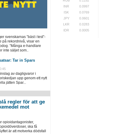
RUB
0.1152
INR
0.0997
ISK
0.0769
JPY
0.0601
LKR
0.0283
IDR
0.0005
ger svenskarnas ”bäst i test”-
e på rekordnivå, visar en
opdog. ”Många e-handlare
r inte säljet som..
atsar: Tar in Spars
0:45
inslag av dagligvaror i
priskedjan upp genom ett nytt
la jätten Spar...
lå regler för att ge
 läkemedel mot
r opioidantagonister,
pioidöverdoser, ska få
yftet är att motverka dödsfall