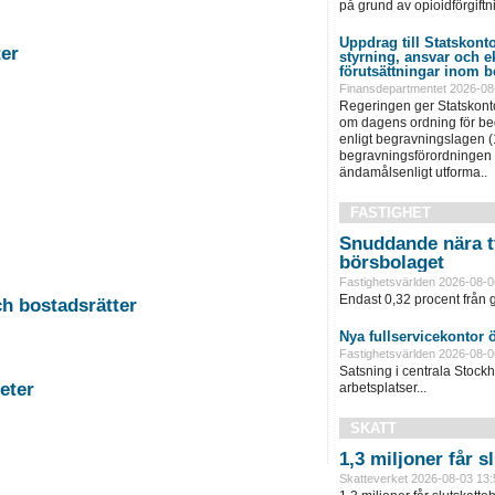
på grund av opioidförgiftni
Uppdrag till Statskonto
stigheter
styrning, ansvar och 
förutsättningar inom b
Finansdepartmentet 2026-08
Regeringen ger Statskonto
om dagens ordning för b
enligt begravningslagen 
begravningsförordningen 
ändamålsenligt utforma..
FASTIGHET
Snuddande nära t
börsbolaget
Fastighetsvärlden 2026-08-0
Endast 0,32 procent från g
-11 Auktion i Falun - Fastigheter och bostadsrätter
Nya fullservicekontor 
Fastighetsvärlden 2026-08-0
Satsning i centrala Stock
rg - Fastigheter
arbetsplatser...
SKATT
1,3 miljoner får 
Skatteverket 2026-08-03 13: