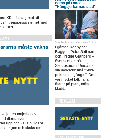
namn på Umeå –
”Hängbjörkarnas stad”
rar KD:s förslag mot att
us” i pensionssystemet med
 studier...
NOMI
Västerbottens-Kuriren 10:30
ararna måste vakna
I går tog Ronny och
Ragge – Peter Settman
och Fredde Granberg –
över scenen på
Skeppsbron i Umeå med
sin avskedsturné ”Sista
pöket med gänget”. Det
var mycket folk i alla
åldrar på plats, många
klädda..
REKLAM
t väljer en majoritet av
ondalternativen.
a upp och välja billigare
vkastningen och skaka om
VALUTAKURS