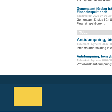
1,3 miljoner får slutskatte
Gemensamt förslag frå
Finansinspektionen
Skatteverket 2026-07-06 08:
Gemensamt förslag från S
Finansinspektionen..
TULL
Antidumpning, bi
Tullverket - Nyheter 2026-08
Interimsundersökning inle
Antidumpning, bensyla
Tullverket - Nyheter 2026-08
Provisorisk antidumpningst