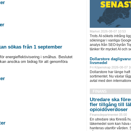
stigheter
tigheter
Market 2026-08-07 10:53
Trots AI-sökets intrång lig
sökningar i vanliga Googl
analys från SEO-byrån T
 kan sökas från 1 september
tänker för mycket AI och se
för energieffektivisering i småhus. Beslutet
Dollarstore dagligvarus
kan ansöka om bidrag för att genomföra
livsmedel
Fri Köpenskap 2026-08-07 1
Dollarstore har länge haft 
sortimentet. Nu växlar låg
stigheter
avtal med den internationel
FINANS
Utredare ska föres
fler tillgång till
opioidöverdoser
Finansdepartmentet 05:00
En utredare ska föreslå hu
astigheter
läkemedel som kan häva o
hanteras utanför vården. S