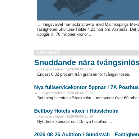
→ Tingsvalvet har tecknat avtal med Malmköpings Meka
fastigheten Skultuna-Tibble 4:23 norr om Västerås. Det 
uppgår till 76 miljoner kronor...
FASTIGHET
Snuddande nära tvångsinlös
→ Fastighetsvärlden 2026-08-06 12:45
Endast 0,32 procent från gränsen för tvångsinlösen..
Nya fullservicekontor öppnar i 7A Posthus
→ Fastighetsvärlden 2026-08-06 10:42
Satsning i centrala Stockholm – motsvarar över 60 arbets
Bellboy Hotels växer i Hässleholm
→ Fastighetsvärlden 2026-08-05 15:24
Nytt hotellkoncept och 15 nya hotellrum...