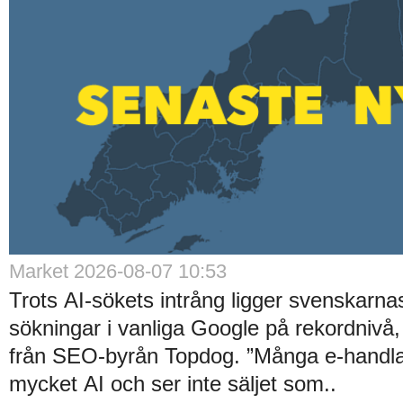
Market 2026-08-07 10:53
Trots AI-sökets intrång ligger svenskarnas 
sökningar i vanliga Google på rekordnivå,
från SEO-byrån Topdog. ”Många e-handlar
mycket AI och ser inte säljet som..