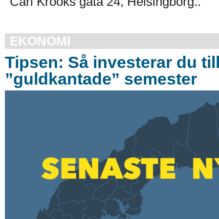
Carl Krooks gata 24, Helsingborg..
EKONOMI
Tipsen: Så investerar du til
”guldkantade” semester