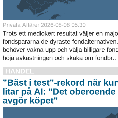
Privata Affärer 2026-08-08 05:30
Trots ett mediokert resultat väljer en majo
fondspararna de dyraste fondalternative
behöver vakna upp och välja billigare fond
höja avkastningen och skaka om fondbr..
HANDEL
”Bäst i test”-rekord när ku
litar på AI: ”Det oberoende 
avgör köpet”