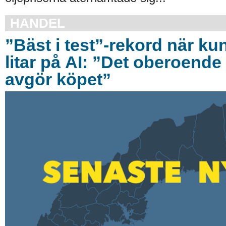
HANDEL
”Bäst i test”-rekord när ku
litar på AI: ”Det oberoende 
avgör köpet”