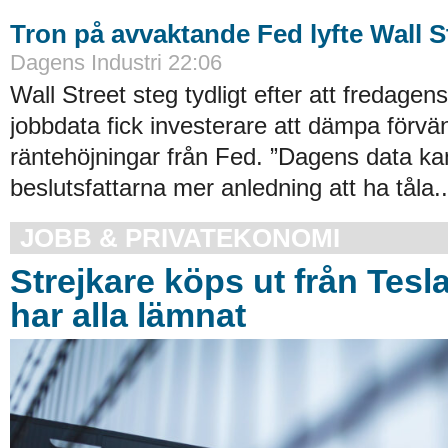
Tron på avvaktande Fed lyfte Wall S
Dagens Industri 22:06
Wall Street steg tydligt efter att fredage
jobbdata fick investerare att dämpa förvä
räntehöjningar från Fed. ”Dagens data ka
beslutsfattarna mer anledning att ha tåla..
JOBB & PRIVATEKONOMI
Strejkare köps ut från Tesl
har alla lämnat