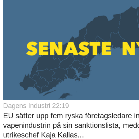
Dagens Industri 22:19
EU sätter upp fem ryska företagsledare i
vapenindustrin på sin sanktionslista, med
utrikeschef Kaja Kallas...