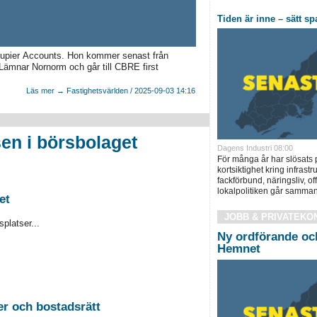
Tiden är inne – sätt s
upier Accounts. Hon kommer senast från
Lämnar Nornorm och går till CBRE first
Läs mer → Fastighetsvärlden / 2025-09-03 14:16
en i börsbolaget
Dagens Industri 08:00
För många år har slösats
kortsiktighet kring infrastr
fackförbund, näringsliv, of
lokalpolitiken går samma
et
JOBB & PRIVATEKO
platser...
Ny ordförande och
Hemnet
2026-08-26 Auktion i Sundsvall - Fastigheter och bostadsrätt