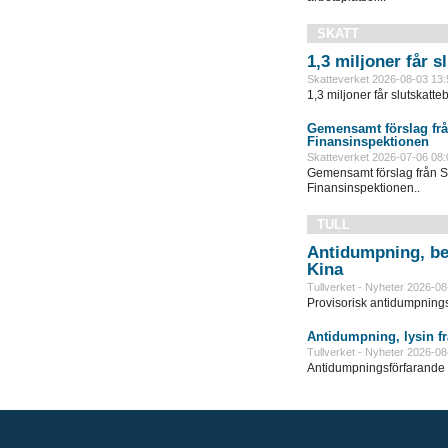
SKATT
1,3 miljoner får 
Skatteverket 2026-08-03 13:
1,3 miljoner får slutskatte
Gemensamt förslag frå
Finansinspektionen
Skatteverket 2026-07-06 08:
Gemensamt förslag från S
Finansinspektionen..
TULL
Antidumpning, be
Kina
Tullverket - Nyheter 2026-08
Provisorisk antidumpningst
Antidumpning, lysin f
Tullverket - Nyheter 2026-08
Antidumpningsförfarande in