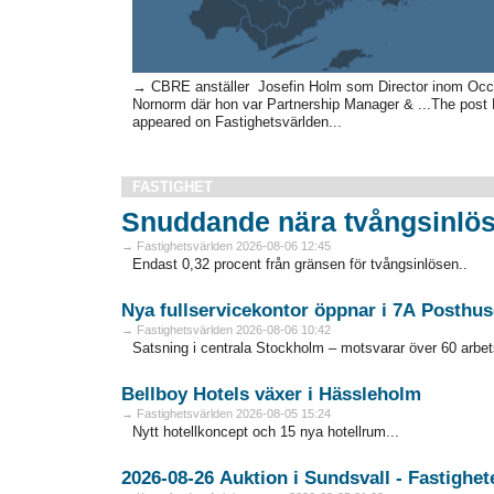
→ CBRE anställer Josefin Holm som Director inom Occ
Nornorm där hon var Partnership Manager & ...The post 
appeared on Fastighetsvärlden...
FASTIGHET
Snuddande nära tvångsinlös
→ Fastighetsvärlden 2026-08-06 12:45
Endast 0,32 procent från gränsen för tvångsinlösen..
Nya fullservicekontor öppnar i 7A Posthus
→ Fastighetsvärlden 2026-08-06 10:42
Satsning i centrala Stockholm – motsvarar över 60 arbets
Bellboy Hotels växer i Hässleholm
→ Fastighetsvärlden 2026-08-05 15:24
Nytt hotellkoncept och 15 nya hotellrum...