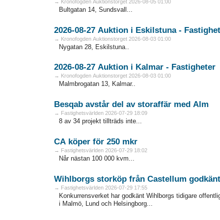
→ Kronofogden Auktionstorget 2026-08-05 01:00
Bultgatan 14, Sundsvall...
2026-08-27 Auktion i Eskilstuna - Fa
→ Kronofogden Auktionstorget 2026-08-03 01:00
Nygatan 28, Eskilstuna..
2026-08-27 Auktion i Kalmar - Fastigheter
→ Kronofogden Auktionstorget 2026-08-03 01:00
Malmbrogatan 13, Kalmar..
Besqab avstår del av storaffär med Alm
→ Fastighetsvärlden 2026-07-29 18:09
8 av 34 projekt tillträds inte...
CA köper för 250 mkr
→ Fastighetsvärlden 2026-07-29 18:02
Når nästan 100 000 kvm...
Wihlborgs storköp från Castellum godkän
→ Fastighetsvärlden 2026-07-29 17:55
Konkurrensverket har godkänt Wihlborgs tidigare offentli
i Malmö, Lund och Helsingborg...