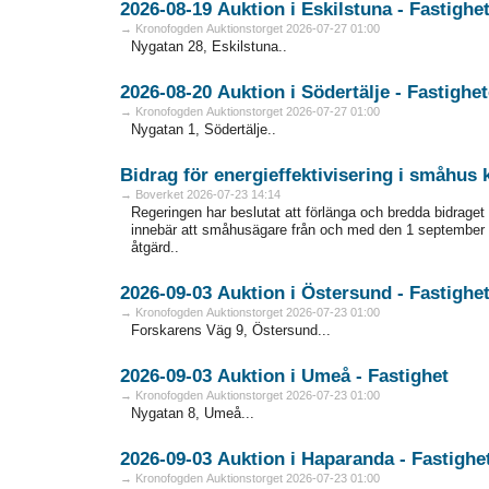
2026-08-19 Auktion i Eskilstuna - Fa
→ Kronofogden Auktionstorget 2026-07-27 01:00
Nygatan 28, Eskilstuna..
2026-08-20 Auktion i Södertälje - Fas
→ Kronofogden Auktionstorget 2026-07-27 01:00
Nygatan 1, Södertälje..
Bidrag för energieffektivisering i småhus
→ Boverket 2026-07-23 14:14
Regeringen har beslutat att förlänga och bredda bidraget 
innebär att småhusägare från och med den 1 september 
åtgärd..
2026-09-03 Auktion i Östersund - Fa
→ Kronofogden Auktionstorget 2026-07-23 01:00
Forskarens Väg 9, Östersund...
2026-09-03 Auktion i Umeå - Fastighet
→ Kronofogden Auktionstorget 2026-07-23 01:00
Nygatan 8, Umeå...
2026-09-03 Auktion i Haparanda - F
→ Kronofogden Auktionstorget 2026-07-23 01:00