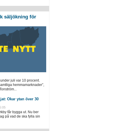
k säljökning för
under juli var 10 procent.
 samtliga hemmamarknader”,
Tonström...
jat: Ökar ytan över 30
5:05
rkby får bygga ut. Nu ber
ag på vad de ska fylla sin