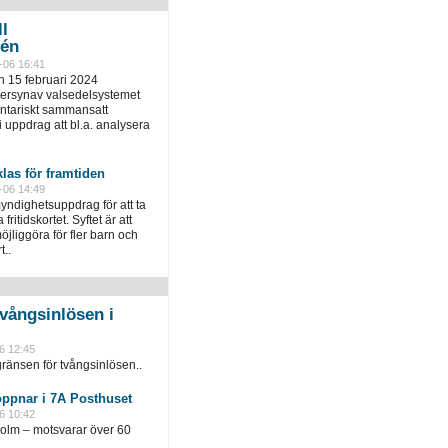
ll
tén
-06 16:41
 15 februari 2024
versynav valsedelsystemet
entariskt sammansatt
uppdrag att bl.a. analysera
klas för framtiden
-06 14:49
yndighetsuppdrag för att ta
fritidskortet. Syftet är att
öjliggöra för fler barn och
t..
vångsinlösen i
6 12:45
ränsen för tvångsinlösen..
öppnar i 7A Posthuset
6 10:42
holm – motsvarar över 60