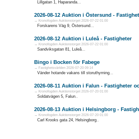
Lillgatan 1, Haparanda...
2026-08-12 Auktion i Östersund - Fa
→ Kronofogden Auktionstorget 2026-07-22 01:00
Forskarens Väg 9, Östersund...
2026-08-12 Auktion i Luleå - Fastigheter
→ Kronofogden Auktionstorget 2026-07-22 01:00
Sandviksgatan 81, Luleå...
Bingo i Bocken för Fabege
→ Fastighetsvärlden 2026-07-20 09:14
Vänder hotande vakans till storuthyrning...
2026-08
→ Kronofogden Auktionstorget 2026-07-20 01:00
Soldatvägen 5, Falun..
2026-08-13 Auktion i Helsingbo
→ Kronofogden Auktionstorget 2026-07-20 01:00
Carl Krooks gata 24, Helsingborg..