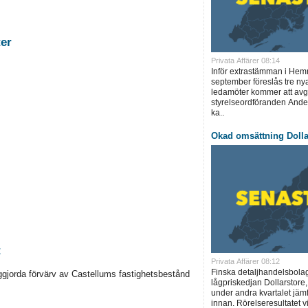
stigheter
Privata Affärer 08:14
Inför extrastämman i Hem
september föreslås tre ny
ledamöter kommer att avg
styrelseordföranden Ander
ka..
Ökad omsättning Dolla
t
Privata Affärer 08:12
Finska detaljhandelsbola
ggjorda förvärv av Castellums fastighetsbestånd
lågpriskedjan Dollarstore
under andra kvartalet jäm
innan. Rörelseresultatet vi