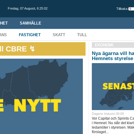
Fredag,
07 Augusti
,
6:25:03
Tillbaka
HET
SAMHÄLLE
ANS
FASTIGHET
SKATT
TULL
EKONOMI
ill CBRE ↯
Nya ägarna vill h
Hemnets styrelse
Dagens Industri 08:08
Vor Capital och Sprints C
i Hemnet. Nu står det klart a
ledamöter i styrelsen. Mä
förslaget...