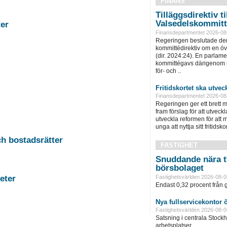
FINANS
Tilläggsdirektiv ti
Valsedelskommit
stigheter
Finansdepartmentet 2026-08
Regeringen beslutade den
kommittédirektiv om en ö
(dir. 2024:24). En parlam
kommittégavs därigenom i 
för- och ..
Fritidskortet ska utvec
Finansdepartmentet 2026-08
Regeringen ger ett brett m
fram förslag för att utveckla 
utveckla reformen för att m
unga att nyttja sitt fritidskor
-11 Auktion i Falun - Fastigheter och bostadsrätter
FASTIGHET
Snuddande nära t
börsbolaget
rg - Fastigheter
Fastighetsvärlden 2026-08-0
Endast 0,32 procent från g
Nya fullservicekontor 
Fastighetsvärlden 2026-08-0
Satsning i centrala Stock
arbetsplatser...