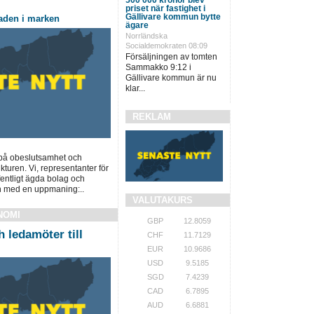
priset när fastighet i
Gällivare kommun bytte
paden i marken
ägare
Norrländska
Socialdemokraten 08:09
Försäljningen av tomten
Sammakko 9:12 i
Gällivare kommun är nu
klar...
REKLAM
 på obeslutsamhet och
ukturen. Vi, representanter för
fentligt ägda bolag och
n med en uppmaning:..
VALUTAKURS
NOMI
GBP
12.8059
 ledamöter till
CHF
11.7129
EUR
10.9686
USD
9.5185
SGD
7.4239
CAD
6.7895
AUD
6.6881