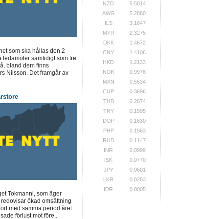
NZD
5.5814
AWG
5.2880
ILS
3.1647
MYR
2.3275
DKK
1.4672
net som ska hållas den 2
CNY
1.4106
a ledamöter samtidigt som tre
HKD
1.2133
å, bland dem finns
NOK
0.9978
s Nilsson. Det framgår av
MXN
0.5534
CUP
0.3696
rstore
THB
0.2874
TRY
0.1995
DOP
0.1630
PHP
0.1563
RUB
0.1147
INR
0.0999
ISK
0.0770
JPY
0.0601
LKR
0.0283
IDR
0.0005
get Tokmanni, som äger
, redovisar ökad omsättning
fört med samma period året
sade förlust mot före..