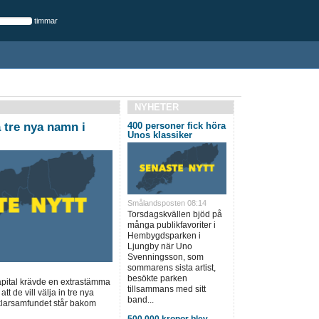
timmar
NYHETER
a tre nya namn i
400 personer fick höra
Unos klassiker
Smålandsposten 08:14
Torsdagskvällen bjöd på
många publikfavoriter i
Hembygdsparken i
Ljungby när Uno
Svenningsson, som
sommarens sista artist,
besökte parken
apital krävde en extrastämma
tillsammans med sitt
tt de vill välja in tre nya
band...
klarsamfundet står bakom
500 000 kronor blev