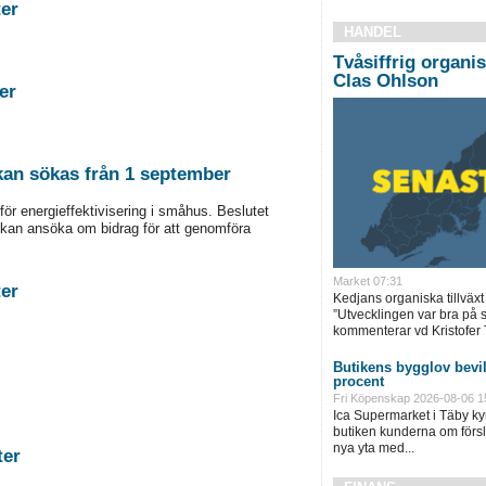
stigheter
HANDEL
Tvåsiffrig organis
Clas Ohlson
tigheter
 kan sökas från 1 september
för energieffektivisering i småhus. Beslutet
kan ansöka om bidrag för att genomföra
Market 07:31
stigheter
Kedjans organiska tillväxt 
”Utvecklingen var bra på
kommenterar vd Kristofer 
Butikens bygglov bevil
procent
Fri Köpenskap 2026-08-06 1
Ica Supermarket i Täby ky
butiken kunderna om försl
nya yta med...
astigheter