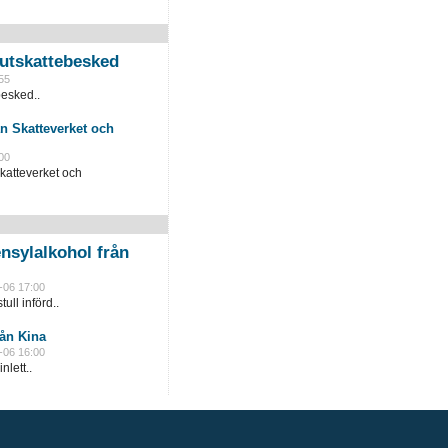
slutskattebesked
55
besked..
n Skatteverket och
00
katteverket och
nsylalkohol från
-06 17:00
ull införd..
rån Kina
-06 16:00
lett..