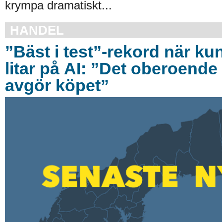
krympa dramatiskt...
HANDEL
”Bäst i test”-rekord när ku
litar på AI: ”Det oberoende 
avgör köpet”