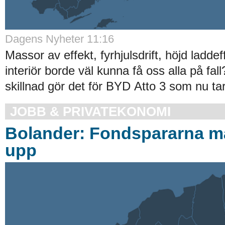
Dagens Nyheter 11:16
Massor av effekt, fyrhjulsdrift, höjd laddef
interiör borde väl kunna få oss alla på fal
skillnad gör det för BYD Atto 3 som nu tar 
JOBB & PRIVATEKONOMI
Bolander: Fondspararna m
upp