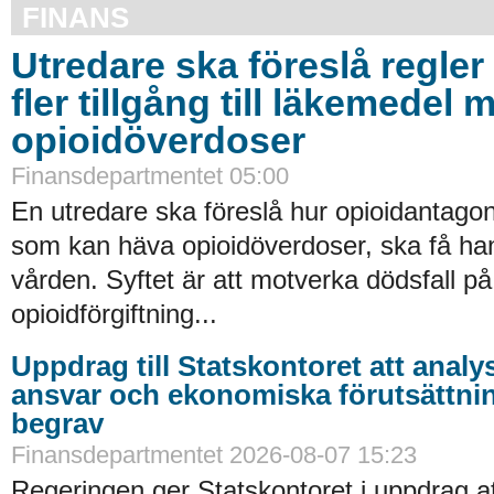
FINANS
Utredare ska föreslå regler 
fler tillgång till läkemedel 
opioidöverdoser
Finansdepartmentet 05:00
En utredare ska föreslå hur opioidantagon
som kan häva opioidöverdoser, ska få han
vården. Syftet är att motverka dödsfall p
opioidförgiftning...
Uppdrag till Statskontoret att analy
ansvar och ekonomiska förutsättni
begrav
Finansdepartmentet 2026-08-07 15:23
Regeringen ger Statskontoret i uppdrag a