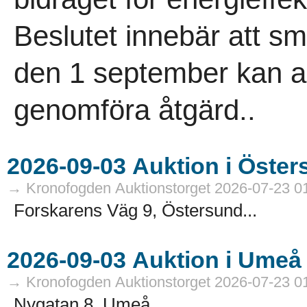
Beslutet innebär att 
den 1 september kan an
genomföra åtgärd..
→ Kronofogden Auktionstorget 2026-07-23 0
Forskarens Väg 9, Östersund...
→ Kronofogden Auktionstorget 2026-07-23 0
Nygatan 8, Umeå...