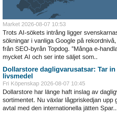
Market 2026-08-07 10:53
Trots AI-sökets intrång ligger svenskarnas 
sökningar i vanliga Google på rekordnivå,
från SEO-byrån Topdog. ”Många e-handlar
mycket AI och ser inte säljet som..
Dollarstore dagligvarusatsar: Tar in
livsmedel
Fri Köpenskap 2026-08-07 10:45
Dollarstore har länge haft inslag av daglig
sortimentet. Nu växlar lågpriskedjan upp 
avtal med den internationella jätten Spar..