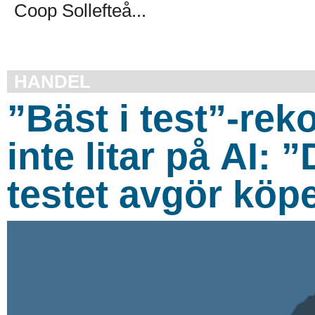
Coop Sollefteå...
HANDEL
”Bäst i test”-re
inte litar på AI:
testet avgör köp