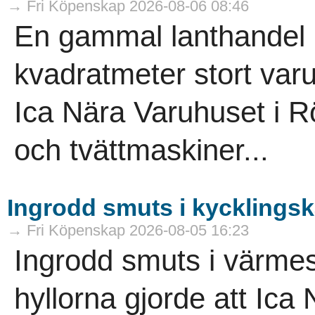
→ Fri Köpenskap 2026-08-06 08:46
En gammal lanthandel ha
kvadratmeter stort varuh
Ica Nära Varuhuset i R
och tvättmaskiner...
Ingrodd smuts i kycklings
→ Fri Köpenskap 2026-08-05 16:23
Ingrodd smuts i värme
hyllorna gjorde att Ica