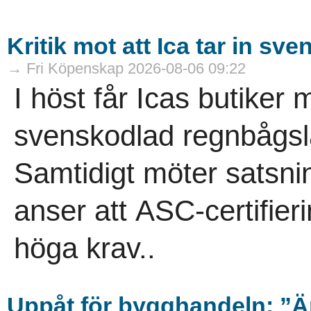
Kritik mot att Ica tar in s
→ Fri Köpenskap 2026-08-06 09:22
I höst får Icas butiker 
svenskodlad regnbågsla
Samtidigt möter satsn
anser att ASC-certifierin
höga krav..
Uppå