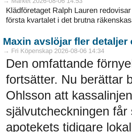
→ Market 2026-08-06 14:53
Klädföretaget Ralph Lauren redovisar 
första kvartalet i det brutna räkenskaså
Maxin avslöjar fler detaljer
→ Fri Köpenskap 2026-08-06 14:34
Den omfattande förnye
fortsätter. Nu berättar
Ohlsson att kassalinje
självutcheckningen får
apotekets tidigare lokal