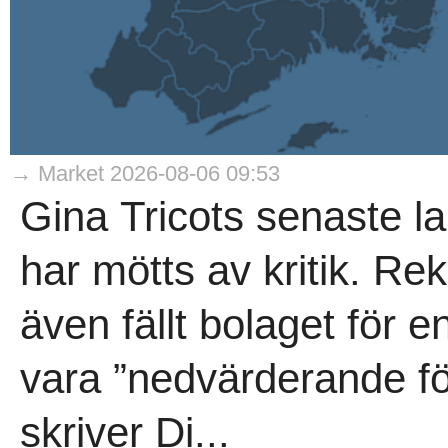
→ Market 2026-08-06 09:53
Gina Tricots senaste la
har mötts av kritik. 
även fällt bolaget för 
vara ”nedvärderande för
skriver Di...