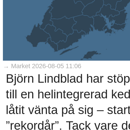
→ Market 2026-08-05 11:06
Björn Lindblad har stö
till en helintegrerad ke
låtit vänta på sig – sta
”rekordår”. Tack vare d