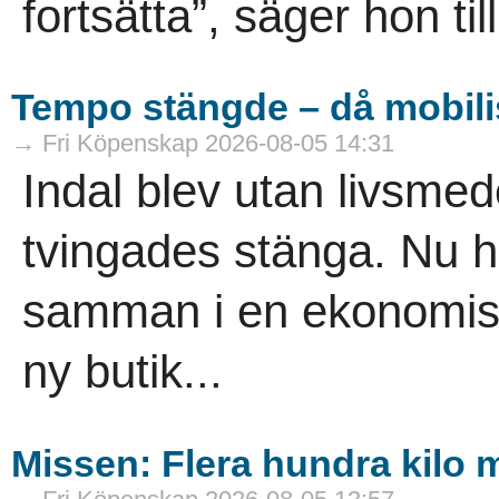
fortsätta”, säger hon til
Tempo stängde – då mobili
→ Fri Köpenskap 2026-08-05 14:31
Indal blev utan livsme
tvingades stänga. Nu h
samman i en ekonomisk
ny butik...
Missen: Flera hundra kilo mj