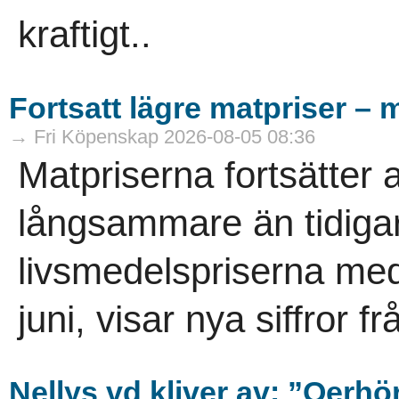
kraftigt..
Fortsatt lägre matpriser – 
→ Fri Köpenskap 2026-08-05 08:36
Matpriserna fortsätter 
långsammare än tidigare.
livsmedelspriserna med
juni, visar nya siffror f
Nellys vd kliver av: ”Oerhö