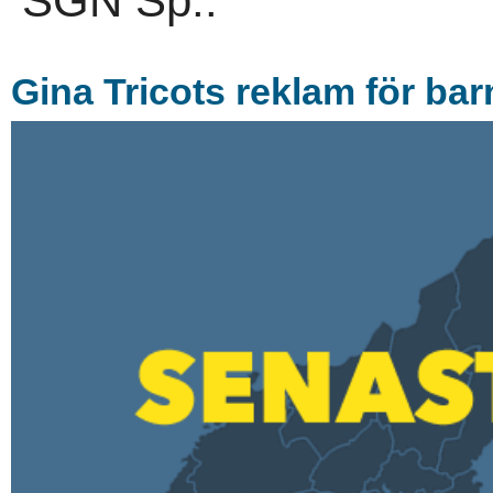
SGN Sp..
Gina Tricots reklam för ba