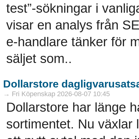
test”-sökningar i vanli
visar en analys från 
e-handlare tänker för m
säljet som..
Dollarstore dagligvarusatsa
→ Fri Köpenskap 2026-08-07 10:45
Dollarstore har länge ha
sortimentet. Nu växlar