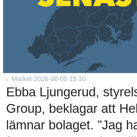
→ Market 2026-08-05 15:10
Ebba Ljungerud, styrel
Group, beklagar att He
lämnar bolaget. ”Jag h