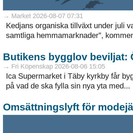
→ Market 2026-08-07 07:31
Kedjans organiska tillväxt under juli 
samtliga hemmamarknader”, kommenter
Butikens bygglov beviljat:
→ Fri Köpenskap 2026-08-06 15:05
Ica Supermarket i Täby kyrkby får by
på vad de ska fylla sin nya yta med...
Omsättningslyft för modejä