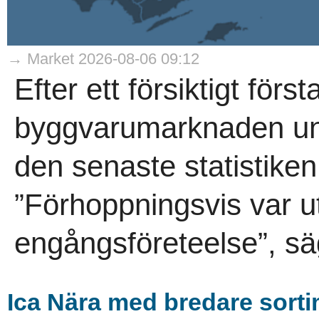
→ Market 2026-08-06 09:12
Efter ett försiktigt förs
byggvarumarknaden und
den senaste statistike
”Förhoppningsvis var ut
engångsföreteelse”, sä
Ica Nära med bredare sort