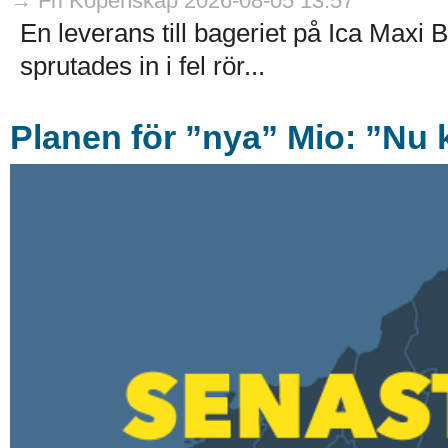
→ Fri Köpenskap 2026-08-05 13:57
En leverans till bageriet på Ica Maxi B
sprutades in i fel rör...
Planen för ”nya” Mio: ”Nu k