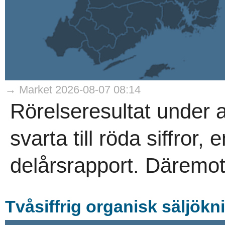
→ Market 2026-08-07 08:14
Rörelseresultat under 
svarta till röda siffror
delårsrapport. Däremot
Tvåsiffrig organisk säljökn