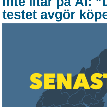
inte litar på AI:
testet avgör köp