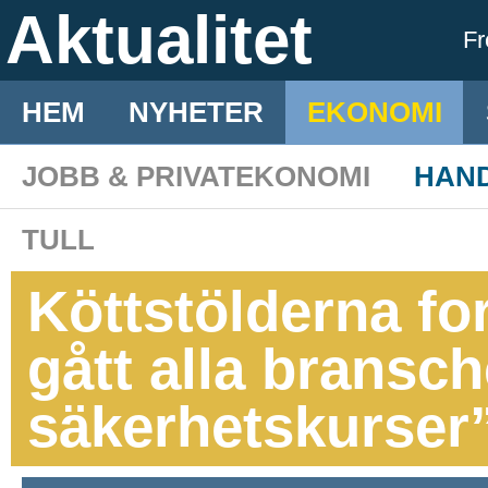
Aktualitet
F
HEM
NYHETER
EKONOMI
JOBB & PRIVATEKONOMI
HAN
TULL
Köttstölderna for
gått alla bransc
säkerhetskurser