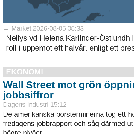
→ Market 2026-08-05 08:33
Nellys vd Helena Karlinder-Östlundh l
roll i uppemot ett halvår, enligt ett p
EKONOMI
Wall Street mot grön öppni
jobbsiffror
Dagens Industri 15:12
De amerikanska börsterminerna tog ett ho
fredagens jobbrapport och såg därmed ut
högre nivåer...