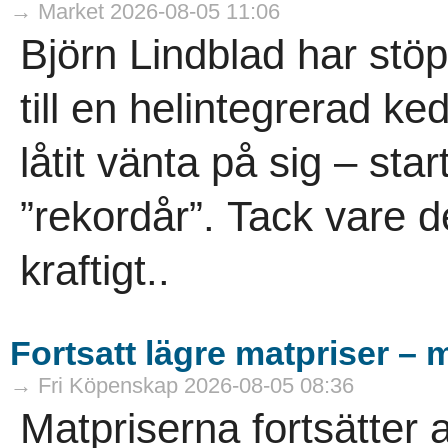
→ Market 2026-08-05 11:06
Björn Lindblad har stö
till en helintegrerad ke
låtit vänta på sig – sta
”rekordår”. Tack vare d
kraftigt..
Fortsatt lägre matpriser – 
→ Fri Köpenskap 2026-08-05 08:36
Matpriserna fortsätter 