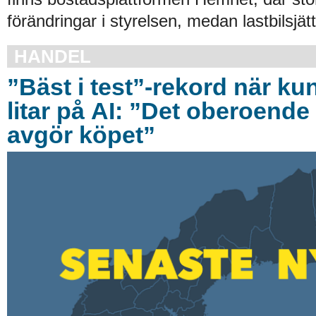
förändringar i styrelsen, medan lastbilsjät
HANDEL
”Bäst i test”-rekord när ku
litar på AI: ”Det oberoende 
avgör köpet”