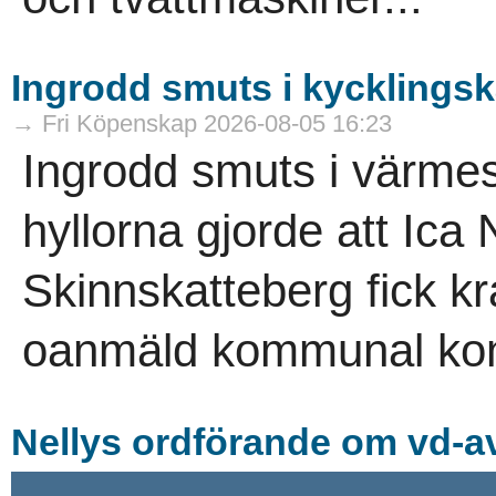
Ingrodd smuts i kycklings
→ Fri Köpenskap 2026-08-05 16:23
Ingrodd smuts i värme
hyllorna gjorde att Ica
Skinnskatteberg fick kr
oanmäld kommunal kont
Nellys ordförande om vd-av