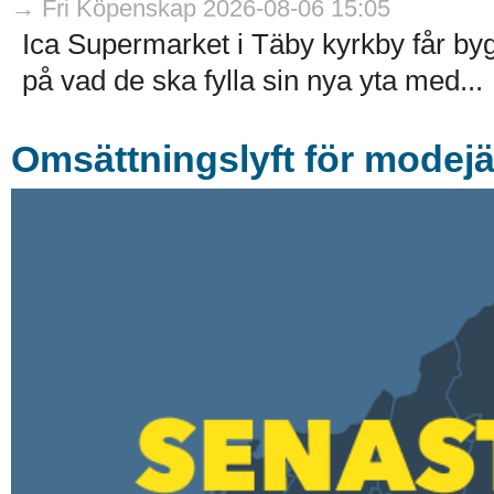
→ Fri Köpenskap 2026-08-06 15:05
Ica Supermarket i Täby kyrkby får by
på vad de ska fylla sin nya yta med...
Omsättningslyft för modejä