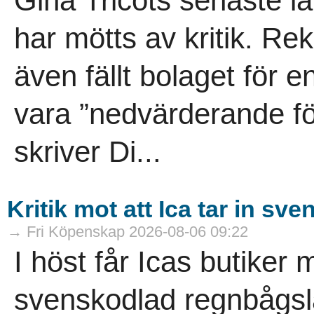
Gina Tricots senaste la
har mötts av kritik. 
även fällt bolaget för 
vara ”nedvärderande för
skriver Di...
Kritik mot att Ica tar in s
→ Fri Köpenskap 2026-08-06 09:22
I höst får Icas butiker 
svenskodlad regnbågsla