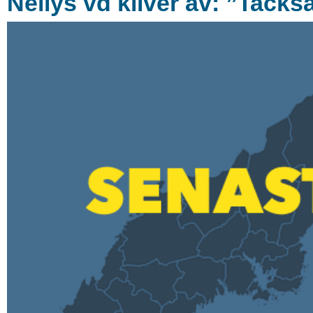
Nellys vd kliver av: ”Tack