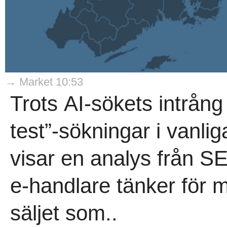
→ Market 10:53
Trots AI-sökets intrång
test”-sökningar i vanli
visar en analys från 
e-handlare tänker för m
säljet som..