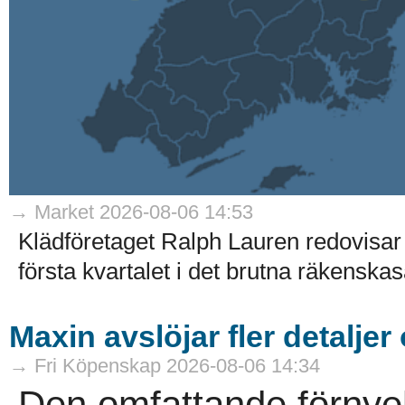
→ Market 2026-08-06 14:53
Klädföretaget Ralph Lauren redovisar 
första kvartalet i det brutna räkenskaså
Maxin avslöjar fler detaljer
→ Fri Köpenskap 2026-08-06 14:34
Den omfattande förnye