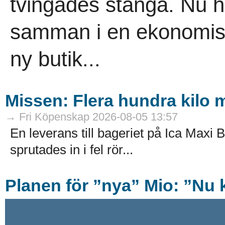
tvingades stänga. Nu h
samman i en ekonomisk
ny butik...
Missen: Flera hundra kilo mj
→ Fri Köpenskap 2026-08-05 13:57
En leverans till bageriet på Ica Maxi B
sprutades in i fel rör...
Planen för ”nya” Mio: ”Nu k