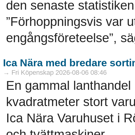
den senaste statistike
”Förhoppningsvis var ut
engångsföreteelse”, sä
Ica Nära med bredare sort
→ Fri Köpenskap 2026-08-06 08:46
En gammal lanthandel ha
kvadratmeter stort varuh
Ica Nära Varuhuset i R
och tvättmaskiner...