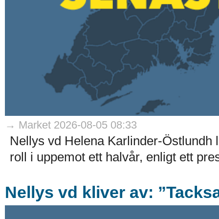
→ Market 2026-08-05 08:33
Nellys vd Helena Karlinder-Östlundh l
roll i uppemot ett halvår, enligt ett p
Nellys vd kliver av: ”Tack