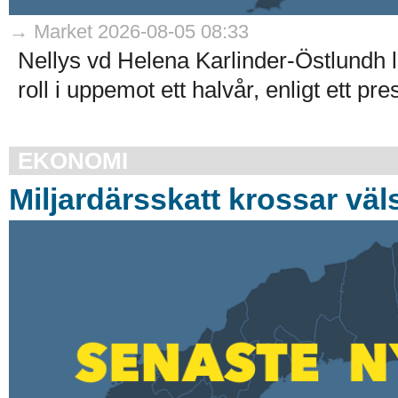
→ Market 2026-08-05 08:33
Nellys vd Helena Karlinder-Östlundh l
roll i uppemot ett halvår, enligt ett p
EKONOMI
Miljardärsskatt krossar väl