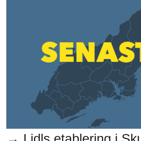
→ Lidls etablering i Sku