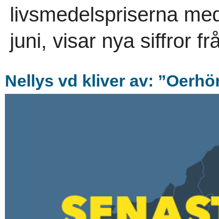
livsmedelspriserna med
juni, visar nya siffror f
Nellys vd kliver av: ”Oerhö