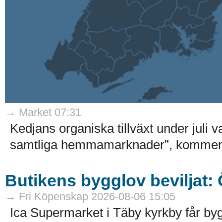
→ Market 07:31
Kedjans organiska tillväxt under juli 
samtliga hemmamarknader”, kommenter
Butikens bygglov beviljat:
→ Fri Köpenskap 2026-08-06 15:05
Ica Supermarket i Täby kyrkby får by