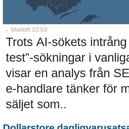
→ Market 10:53
Trots AI-sökets intrång
test”-sökningar i vanli
visar en analys från 
e-handlare tänker för m
säljet som..
Dollarstore dagligvarusatsa