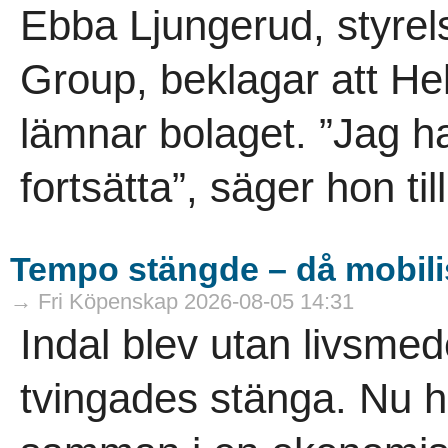
Ebba Ljungerud, styrel
Group, beklagar att He
lämnar bolaget. ”Jag h
fortsätta”, säger hon til
Tempo stängde – då mobili
→ Fri Köpenskap 2026-08-05 14:31
Indal blev utan livsme
tvingades stänga. Nu h