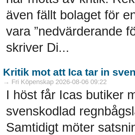
även fällt bolaget för 
vara ”nedvärderande för
skriver Di...
Kritik mot att Ica tar in s
→ Fri Köpenskap 2026-08-06 09:22
I höst får Icas butiker 
svenskodlad regnbågsla
Samtidigt möter satsn