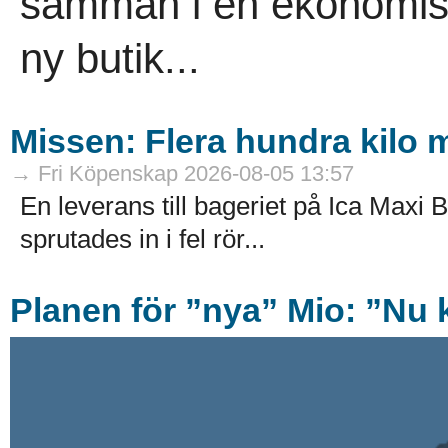
samman i en ekonomisk
ny butik...
Missen: Flera hundra kilo mj
→ Fri Köpenskap 2026-08-05 13:57
En leverans till bageriet på Ica Maxi B
sprutades in i fel rör...
Planen för ”nya” Mio: ”Nu k