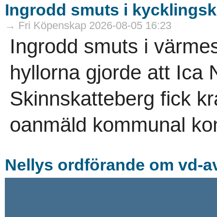
Ingrodd smuts i kycklings
→ Fri Köpenskap 2026-08-05 16:23
Ingrodd smuts i värme
hyllorna gjorde att Ica
Skinnskatteberg fick kr
oanmäld kommunal kont
Nellys ordförande om vd-av