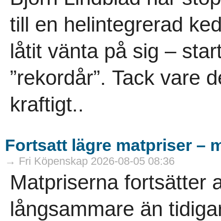
till en helintegrerad ke
låtit vänta på sig – sta
”rekordår”. Tack vare d
kraftigt..
Fortsatt lägre matpriser – 
→ Fri Köpenskap 2026-08-05 08:36
Matpriserna fortsätter 
långsammare än tidigare.