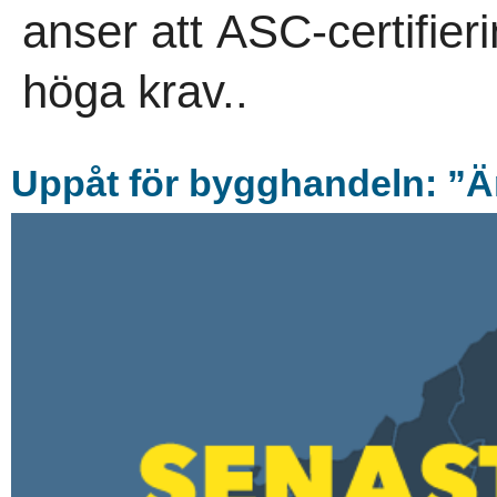
anser att ASC-certifierin
höga krav..
Uppå