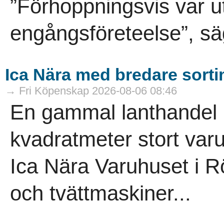
”Förhoppningsvis var ut
engångsföreteelse”, sä
Ica Nära med bredare sort
→ Fri Köpenskap 2026-08-06 08:46
En gammal lanthandel ha
kvadratmeter stort varuh
Ica Nära Varuhuset i R
och tvättmaskiner...