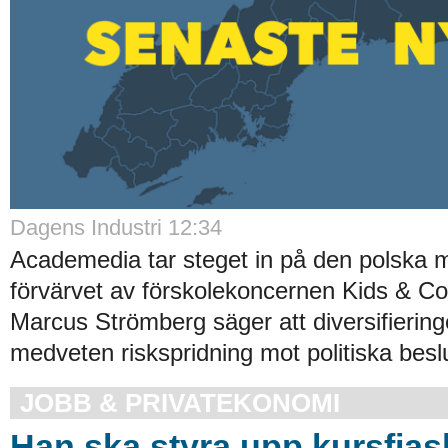
Dagens Industri 12:34
Academedia tar steget in på den polska
förvärvet av förskolekoncernen Kids & Co
Marcus Strömberg säger att diversifiering
medveten riskspridning mot politiska beslu
JOBB & PRIVATEKONOMI
Han ska styra upp kursfias