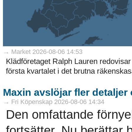
→ Market 2026-08-06 14:53
Klädföretaget Ralph Lauren redovisar 
första kvartalet i det brutna räkenskaså
Maxin avslöjar fler detaljer
→ Fri Köpenskap 2026-08-06 14:34
Den omfattande förnye
fortsätter. Nu berättar