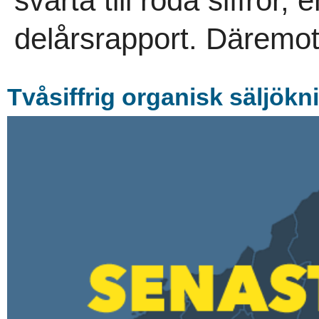
svarta till röda siffror
delårsrapport. Däremot
Tvåsiffrig organisk säljökn