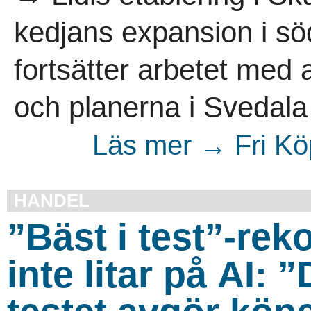
kedjans expansion i sö
fortsätter arbetet med at
och planerna i Svedala 
Läs mer → Fri Kö
HANDEL
”Bäst i test”-re
inte litar på AI: