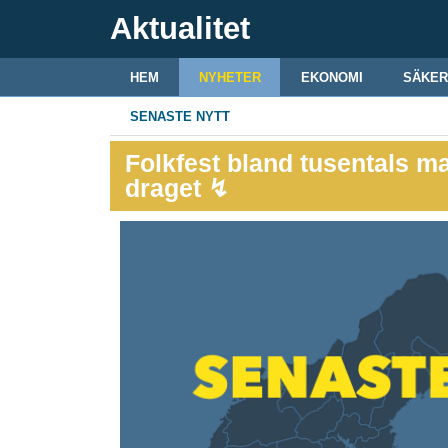
Aktualitet
HEM
NYHETER
EKONOMI
SÄKER
SENASTE NYTT
Folkfest bland tusentals ma
draget ↯