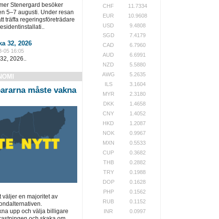
lmer Stenergard besöker
CHF
11.7334
en 5–7 augusti. Under resan
EUR
10.9608
t träffa regeringsföreträdare
USD
9.4808
sidentinstallati..
SGD
7.4179
a 32, 2026
CAD
6.7960
8-05 16:05
AUD
6.6991
32, 2026..
NZD
5.5880
AWG
5.2635
NOMI
ILS
3.1604
ararna måste vakna
MYR
2.3180
DKK
1.4658
CNY
1.4052
HKD
1.2087
NOK
0.9967
MXN
0.5533
CUP
0.3682
THB
0.2882
TRY
0.1988
DOP
0.1628
PHP
0.1562
t väljer en majoritet av
RUB
0.1152
ondalternativen.
a upp och välja billigare
INR
0.0997
vkastningen och skaka om