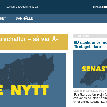
Lördag,
08 Augusti
,
5:07:17
Tillbaka
HET
SAMHÄLLE
EKONOMI
rschaller – så var Å-
EU-sanktioner mo
företagsledare
Dagens Industri 2026-08-07 
EU sätter upp fem ryska f
och vapenindustrin på sin
unionens utrikeschef Kaja 