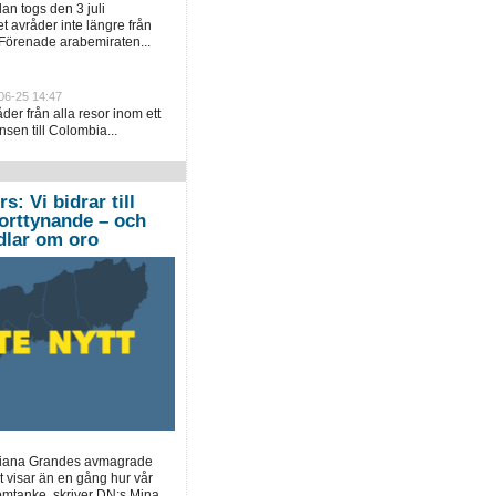
an togs den 3 juli
 avråder inte längre från
 Förenade arabemiraten...
06-25 14:47
er från alla resor inom ett
sen till Colombia...
: Vi bidrar till
orttynande – och
ndlar om oro
 Ariana Grandes avmagrade
t visar än en gång hur vår
omtanke, skriver DN:s Mina