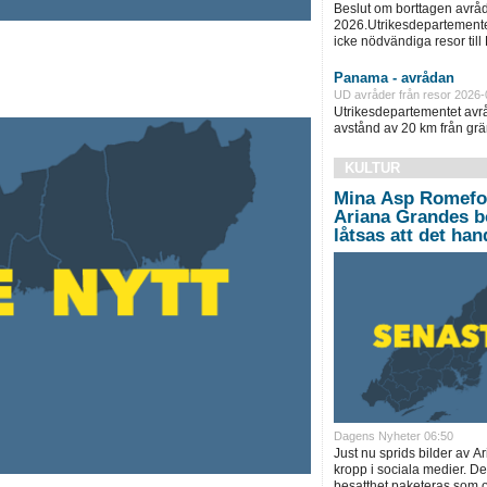
Beslut om borttagen avråd
2026.Utrikesdepartementet
icke nödvändiga resor till
Panama - avrådan
UD avråder från resor 2026-
Utrikesdepartementet avråd
avstånd av 20 km från grän
KULTUR
Mina Asp Romefors
Ariana Grandes b
låtsas att det ha
Dagens Nyheter 06:50
Just nu sprids bilder av
kropp i sociala medier. De
besatthet paketeras som 