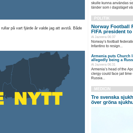
skulle kunna användas s
länder som i dagsläget välje
POLITIK
Norway Football F
llar på vart fjärde år valde jag att avstå. Både
FIFA president to
Al Jazeera 06:37
Norway’s football federat
Infantino to resign...
Armenia puts Church le
allegedly being a Russ
Al Jazeera 06:31
Armenia’s head of the Apo
clergy could face jail time
Russia...
MEDICIN
Tre svenska sjukh
över gröna sjukh