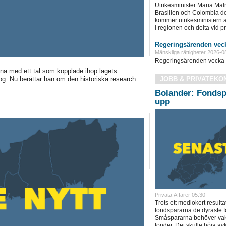
Utrikesminister Maria Ma
Brasilien och Colombia d
kommer utrikesministern at
i regionen och delta vid pre
Regeringsärenden veck
Mänskliga rättigheter 2026-0
Regeringsärenden vecka 
na med ett tal som kopplade ihop lagets
JOBB & PRIVATEKO
g. Nu berättar han om den historiska research
Bolander: Fondsp
upp
Privata Affärer 05:30
Trots ett mediokert resulta
fondspararna de dyraste f
Småspararna behöver vakn
fonder. Det skulle höja a