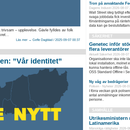
Tron på avvaktande Fed
Dagens Industri 2026-08-07 
Wall Street steg tydligt ef
svaga jobbdata fick inves
förväntningarna på ränteh
data kan ge beslutsfattarn
trivsam – upplevelse. Gävle fylldes av folk
ret...
SÄKERHET
Läs mer → Gefle Dagblad / 2025-09-07 00:37
Genetec inför stöd
flera leverantörer
Aktuell Säkerhet 2026-08-07
n: ”Vår identitet”
Organisationer ska inte l
lokal installation, molnet e
kunna hantera offline-lås.
OSS Standard Offline i Sec
Ny våg av bedrägerier
Polisen - Nyheter 2026-08-0
I förra veckan gick polisen 
antal anmälningar inkomm
persone..
SAMHÄLLE
Utrikesministern r
Latinamerika
Mänskliga rättigheter 2026-0