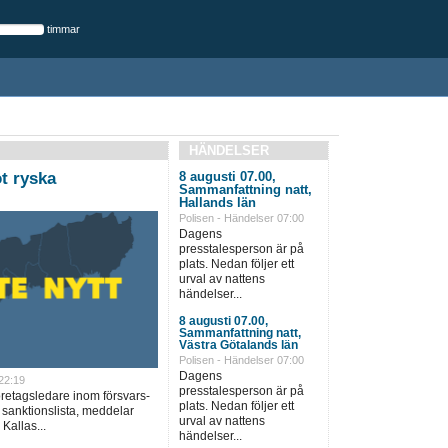
timmar
HÄNDELSER
t ryska
8 augusti 07.00,
Sammanfattning natt,
Hallands län
Polisen - Händelser 07:00
Dagens
presstalesperson är på
plats. Nedan följer ett
urval av nattens
händelser...
8 augusti 07.00,
Sammanfattning natt,
Västra Götalands län
Polisen - Händelser 07:00
Dagens
22:19
presstalesperson är på
öretagsledare inom försvars-
plats. Nedan följer ett
 sanktionslista, meddelar
urval av nattens
Kallas...
händelser...