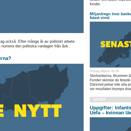
fondbr..
Miljardregn över bank
fetast vinst
jag också. Efter många år av politiskt arbete
g numera den politiska vardagen från åsk..
erna?
Privata Affärer 05:30
Storbankerna, Brummer &
Fonder skördar de fetaste
Däremot pekar inte alla pi
ser resultaten krympa dram
SPORT
Uppgifter: Infanti
Uefa – kvinnan l