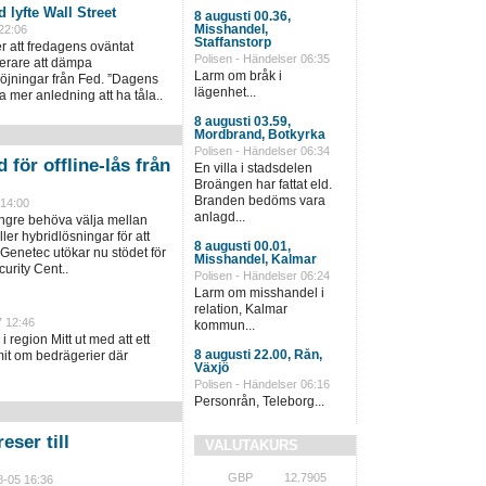
 lyfte Wall Street
8 augusti 00.36,
Misshandel,
22:06
Staffanstorp
ter att fredagens oväntat
Polisen - Händelser 06:35
terare att dämpa
Larm om bråk i
öjningar från Fed. ”Dagens
lägenhet...
a mer anledning att ha tåla..
8 augusti 03.59,
Mordbrand, Botkyrka
Polisen - Händelser 06:34
 för offline-lås från
En villa i stadsdelen
Broängen har fattat eld.
Branden bedöms vara
 14:00
anlagd...
ängre behöva välja mellan
ller hybridlösningar för att
8 augusti 00.01,
 Genetec utökar nu stödet för
Misshandel, Kalmar
urity Cent..
Polisen - Händelser 06:24
Larm om misshandel i
relation, Kalmar
7 12:46
kommun...
i region Mitt ut med att ett
8 augusti 22.00, Rån,
it om bedrägerier där
Växjö
Polisen - Händelser 06:16
Personrån, Teleborg...
eser till
VALUTAKURS
GBP
12.7905
8-05 16:36