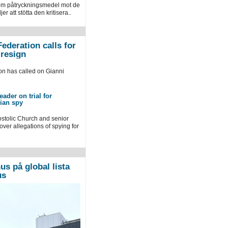
om påtryckningsmedel mot de
r att stötta den kritisera..
ederation calls for
 resign
ion has called on Gianni
ader on trial for
ian spy
stolic Church and senior
 over allegations of spying for
us på global lista
us