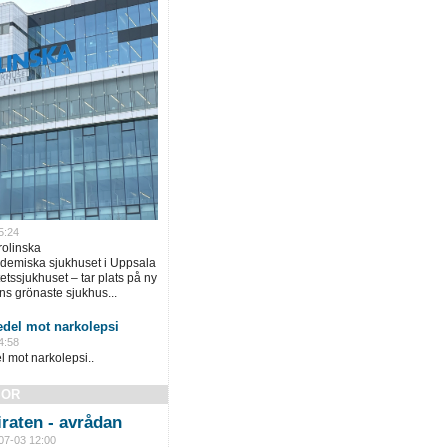
5:24
rolinska
ademiska sjukhuset i Uppsala
tssjukhuset – tar plats på ny
ns grönaste sjukhus...
del mot narkolepsi
4:58
mot narkolepsi..
SOR
raten - avrådan
07-03 12:00