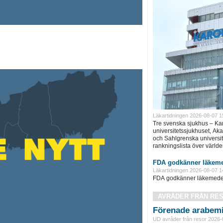
Läkartidningen 2026-08-07 1
Tre svenska sjukhus – Ka
universitetssjukhuset, Ak
och Sahlgrenska universite
rankningslista över världe
FDA godkänner läkeme
Läkartidningen 2026-08-07 1
FDA godkänner läkemedel 
AVRÅDER FRÅN RE
Förenade arabemi
UD avråder från resor 2026-