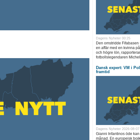
Dagens Nyheter 00:25
Den omstridde Fifabasen G
en affär med en kvinna på
och högre lön, rapportera
fotbollslegendaren Michel 
Dansk expert: VM i Pol
framtid
Dagens Nyheter 2026-08-07
Gianni Infantinos öde kan
månad. En europeisk boj