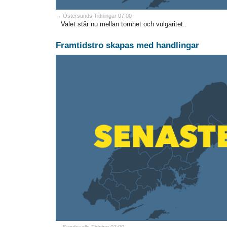
→ Östersunds Tidningar 07:00
Valet står nu mellan tomhet och vulgaritet..
Framtidstro skapas med handlingar
→ Sundsvalls Tidning 07:00