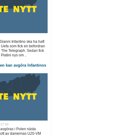
ianni Infantino ska ha haft
 Uefa som fick en befordran
r The Telegraph. Sedan fick
Platini nys om ..
en kan avgöra Infantinos
 17:10
 avgöras i Polen nästa
kott av damernas U20-VM