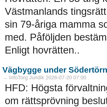
Västmanlands tingsrätt 
sin 79-åriga mamma s
med. Påföljden bestämde
Enligt hovrätten..
Vägbygge under Södertörn f
→ InfoTorg Juridik 2026-07-20 07:00
HFD: Högsta förvaltnin
om rättsprövning beslut