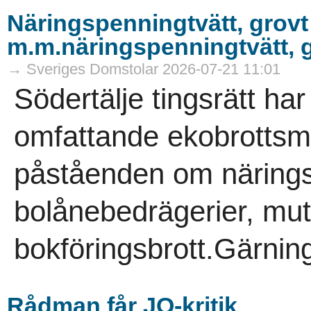
Näringspenningtvätt, grovt
m.m.näringspenningtvätt, g
→ Sveriges Domstolar 2026-07-21 11:01
Södertälje tingsrätt ha
omfattande ekobrottsmå
påståenden om närings
bolånebedrägerier, mut
bokföringsbrott.Gärni
Rådman får JO-kritik