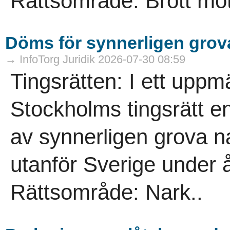
Rättsområde: Brott mot
Döms för synnerligen grova
→ InfoTorg Juridik 2026-07-30 08:59
Tingsrätten: I ett up
Stockholms tingsrätt en
av synnerligen grova n
utanför Sverige under 
Rättsområde: Nark..