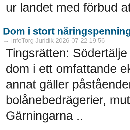
ur landet med förbud att
Dom i stort näringspennin
→ InfoTorg Juridik 2026-07-22 19:56
Tingsrätten: Södertälje
dom i ett omfattande 
annat gäller påstående
bolånebedrägerier, mutb
Gärningarna ..