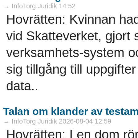
→ InfoTorg Juridik 14:52
Hovrätten: Kvinnan had
vid Skatteverket, gjort
verksamhets-system oc
sig tillgång till uppgif
data..
Talan om klander av testa
→ InfoTorg Juridik 2026-08-04 12:59
Hovrätten: I en dom rö