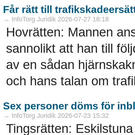
Får rätt till trafikskadeersä
→ InfoTorg Juridik 2026-07-27 18:18
Hovrätten: Mannen anse
sannolikt att han till fö
av en sådan hjärnskakni
och hans talan om trafi
Sex personer döms för inb
→ InfoTorg Juridik 2026-07-23 15:32
Tingsrätten: Eskilstuna