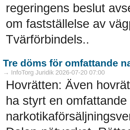
regeringens beslut avs
om fastställelse av väg
Tvärförbindels..
Tre döms för omfattande na
→ InfoTorg Juridik 2026-07-20 07:00
Hovrätten: Även hovrät
ha styrt en omfattande
narkotikaförsäljningsve