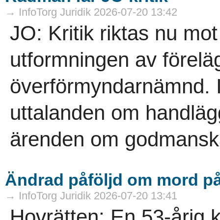
→ InfoTorg Juridik 2026-07-20 13:42
JO: Kritik riktas nu mo
utformningen av föreläg
överförmyndarnämnd. I
uttalanden om handläg
ärenden om godmanskap
Ändrad påföljd om mord 
→ InfoTorg Juridik 2026-07-20 13:41
Hovrätten: En 53-årig 