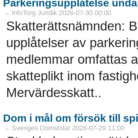
Parkeringsupplåtelse undan
→ InfoTorg Juridik 2026-07-30 00:00
Skatterättsnämnden: B
upplåtelser av parkering
medlemmar omfattas av
skatteplikt inom fasti
Mervärdesskatt..
Dom i mål om försök till sp
→ Sveriges Domstolar 2026-07-29 11:00