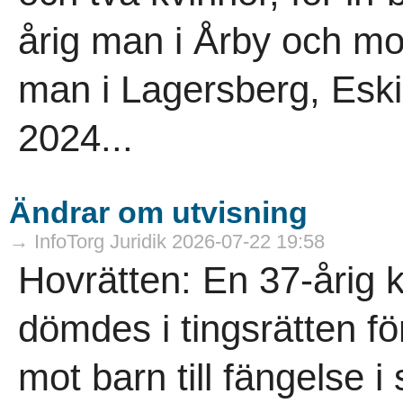
årig man i Årby och mo
man i Lagersberg, Eskil
2024...
Ändrar om utvisning
→ InfoTorg Juridik 2026-07-22 19:58
Hovrätten: En 37-årig 
dömdes i tingsrätten för
mot barn till fängelse i 