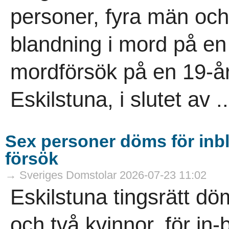
personer, fyra män och 
blandning i mord på en
mordförsök på en 19-år
Eskilstuna, i slutet av ..
Sex personer döms för inb
försök
→ Sveriges Domstolar 2026-07-23 11:02
Eskilstuna tingsrätt d
och två kvinnor, för in