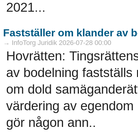
2021...
Fastställer om klander av 
→ InfoTorg Juridik 2026-07-28 00:00
Hovrätten: Tingsrätten
av bodelning fastställs
om dold samäganderätt
värdering av egendom p
gör någon ann..