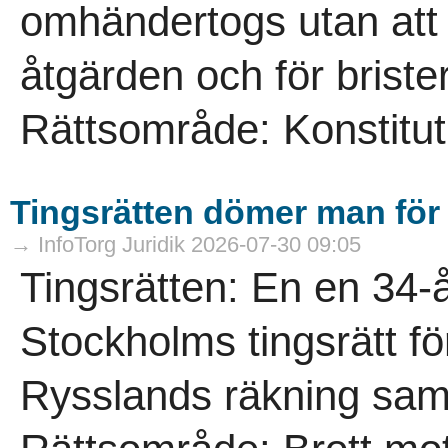
omhändertogs utan att 
åtgärden och för brist
Rättsområde: Konstitutio
Tingsrätten dömer man för f
→ InfoTorg Juridik 2026-07-30 09:05
Tingsrätten: En en 34
Stockholms tingsrätt för 
Rysslands räkning samt 