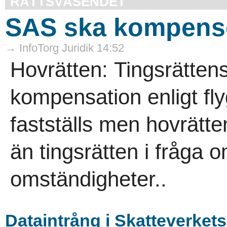
RÄTTSVÄSENDET
SAS ska kompense
→ InfoTorg Juridik 14:52
Hovrätten: Tingsrätten
kompensation enligt fl
fastställs men hovrät
än tingsrätten i fråga 
omständigheter..
Dataintrång i Skatteverket