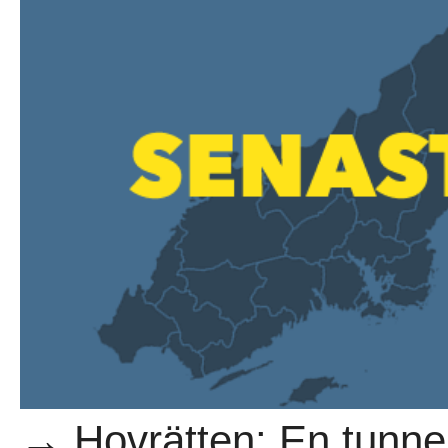
→ Hovrätten: En tunne