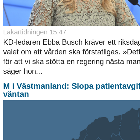
Läkartidningen 15:47
KD-ledaren Ebba Busch kräver ett riksdag
valet om att vården ska förstatligas. »De
för att vi ska stötta en regering nästa ma
säger hon...
M i Västmanland: Slopa patientavgif
väntan