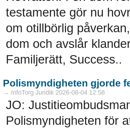
testamente gör nu hovrä
om otillbörlig påverkan,
dom och avslår klander
Familjerätt, Success..
Polismyndigheten gjorde f
→ InfoTorg Juridik 2026-08-04 12:58
JO: Justitieombudsmann
Polismyndigheten för a