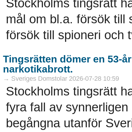
Stockholms tingsrätt h
mål om bl.a. försök til
försök till spioneri och 
Tingsrätten dömer en 53-år
narkotikabrott.
→ Sveriges Domstolar 2026-07-28 10:59
Stockholms tingsrätt h
fyra fall av synnerligen
begångna utanför Sver