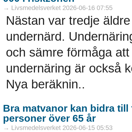
→ Livsmedelsverket 2026-06-16 07:55
Nästan var tredje äldre 
undernärd. Undernäring
och sämre förmåga att 
undernäring är också k
Nya beräknin..
Bra matvanor kan bidra till 
personer över 65 år
→ Livsmedelsverket 2026-06-15 05:53