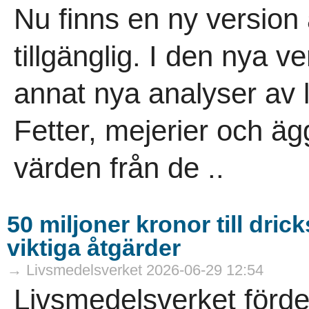
Nu finns en ny versio
tillgänglig. I den nya v
annat nya analyser av l
Fetter, mejerier och ä
värden från de ..
50 miljoner kronor till dr
viktiga åtgärder
→ Livsmedelsverket 2026-06-29 12:54
Livsmedelsverket förde