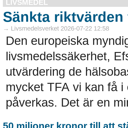
LIVSMEDEL
Sänkta riktvärden
→ Livsmedelsverket 2026-07-22 12:58
Den europeiska myndig
livsmedelssäkerhet, Efs
utvärdering de hälsoba
mycket TFA vi kan få i 
påverkas. Det är en mi
50 miljoner kronor till att 