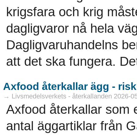
krigsfara och krig mås
dagligvaror nå hela väg
Dagligvaruhandelns be
att det ska fungera. Det
Axfood återkallar ägg - ris
→ Livsmedelsverkets - återkallanden 2026-0
Axfood återkallar som e
antal äggartiklar från 