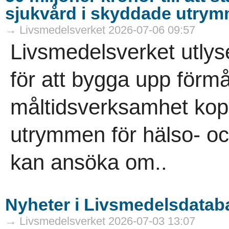
sjukvård i skyddade utry
→ Livsmedelsverket 2026-07-06 09:57
Livsmedelsverket utlyse
för att bygga upp förmå
måltidsverksamhet kopp
utrymmen för hälso- oc
kan ansöka om..
Nyheter i Livsmedelsdatab
→ Livsmedelsverket 2026-07-03 13:07