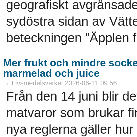
geografiskt avgränsade
sydöstra sidan av Vät
beteckningen ”Äpplen f
Mer frukt och mindre socke
marmelad och juice
→ Livsmedelsverket 2026-06-11 09:56
Från den 14 juni blir de
matvaror som brukar fi
nya reglerna gäller hu