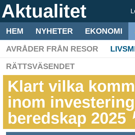
Aktualitet
L
HEM
NYHETER
EKONOMI
AVRÅDER FRÅN RESOR
LIVS
RÄTTSVÄSENDET
Klart vilka komm
inom investerin
beredskap 2025