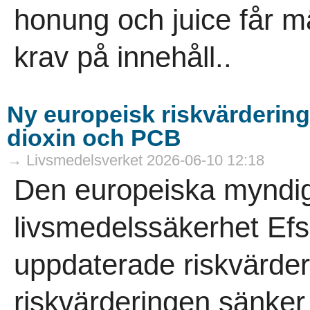
honung och juice får m
krav på innehåll..
Ny europeisk riskvärdering 
dioxin och PCB
→ Livsmedelsverket 2026-06-10 12:18
Den europeiska myndig
livsmedelssäkerhet Efsa
uppdaterade riskvärder
riskvärderingen sänker