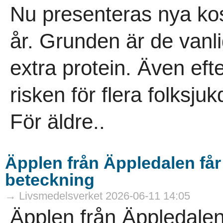
Nu presenteras nya kos
år. Grunden är de vanli
extra protein. Även ef
risken för flera folksj
För äldre..
Äpplen från Äppledalen få
beteckning
→ Livsmedelsverket 2026-06-11 14:05
Äpplen från Äppledalen