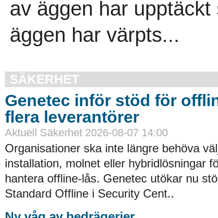
av äggen har upptäckt s
äggen har värpts...
SÄKERHET
Genetec inför stöd för offli
flera leverantörer
Aktuell Säkerhet 2026-08-07 14:00
Organisationer ska inte längre behöva väl
installation, molnet eller hybridlösningar f
hantera offline-lås. Genetec utökar nu st
Standard Offline i Security Cent..
Ny våg av bedrägerier