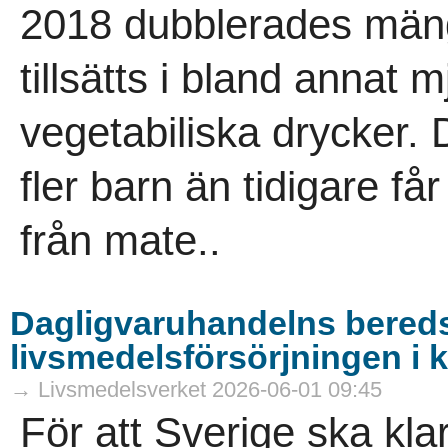
2018 dubblerades män
tillsätts i bland annat 
vegetabiliska drycker. De
fler barn än tidigare f
från mate..
Dagligvaruhandelns bered
livsmedelsförsörjningen i k
→ Livsmedelsverket 2026-06-01 09:45
För att Sverige ska kla