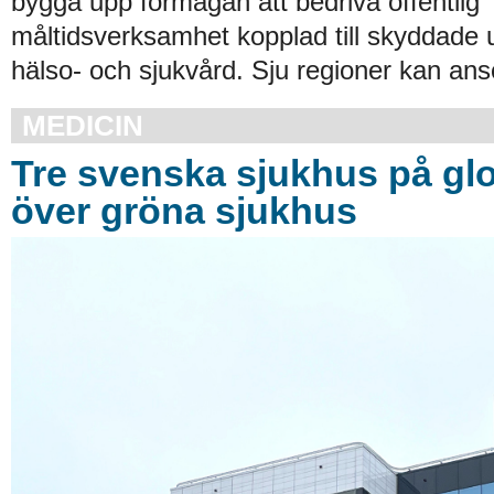
bygga upp förmågan att bedriva offentlig
måltidsverksamhet kopplad till skyddade
hälso- och sjukvård. Sju regioner kan an
MEDICIN
Tre svenska sjukhus på glob
över gröna sjukhus