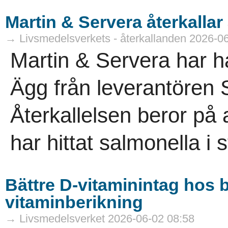
Martin & Servera återkallar 
→ Livsmedelsverkets - återkallanden 2026-0
Martin & Servera har ha
Ägg från leverantören 
Återkallelsen beror på 
har hittat salmonella i st
Bättre D-vitaminintag hos b
vitaminberikning
→ Livsmedelsverket 2026-06-02 08:58