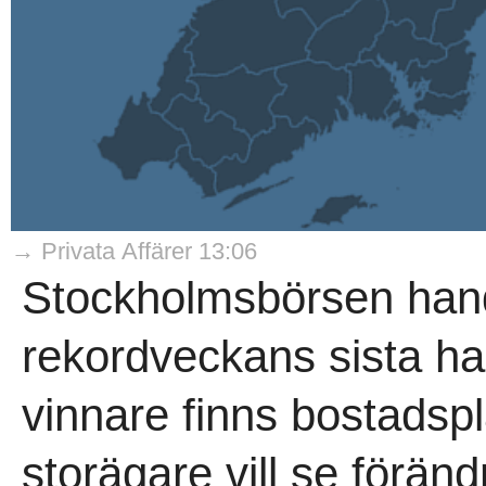
→ Privata Affärer 13:06
Stockholmsbörsen hand
rekordveckans sista h
vinnare finns bostadsp
storägare vill se förän