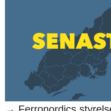
→ Ferronordics styrels