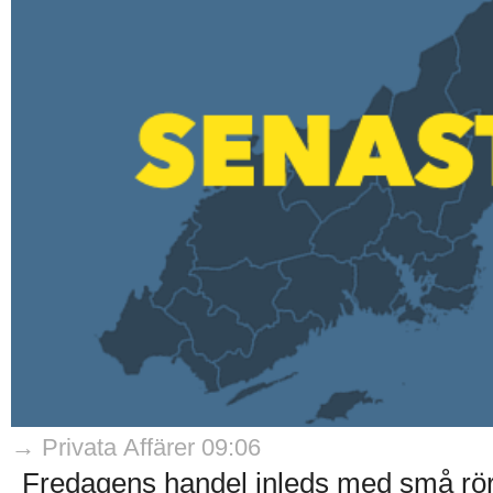
→ Privata Affärer 09:06
Fredagens handel inleds med små rö