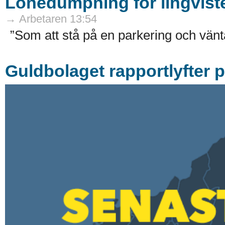
Lönedumpning för lingvist
→ Arbetaren 13:54
”Som att stå på en parkering och vänta
Guldbolaget rapportlyfter 