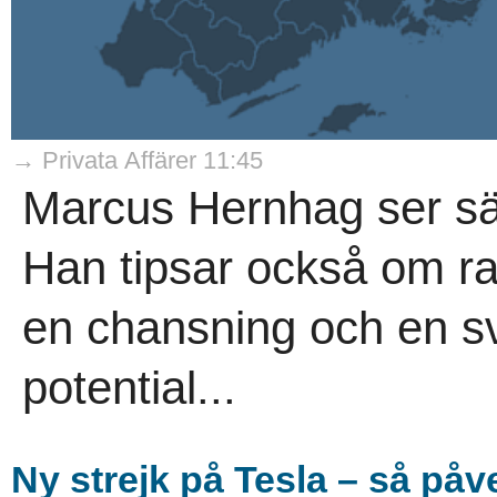
→ Privata Affärer 11:45
Marcus Hernhag ser säl
Han tipsar också om r
en chansning och en s
potential...
Ny strejk på Tesla – så på