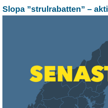
Slopa ”strulrabatten” – aktie