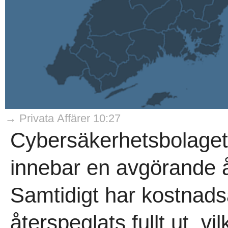
→ Privata Affärer 10:27
Cybersäkerhetsbolaget
innebar en avgörande åte
Samtidigt har kostnads
återspeglats fullt ut, v