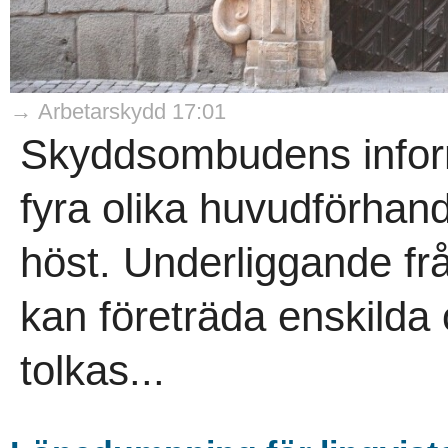
→ Arbetarskydd 17:01
Skyddsombudens informa
fyra olika huvudförhand
höst. Underliggande f
kan företräda enskild
tolkas...