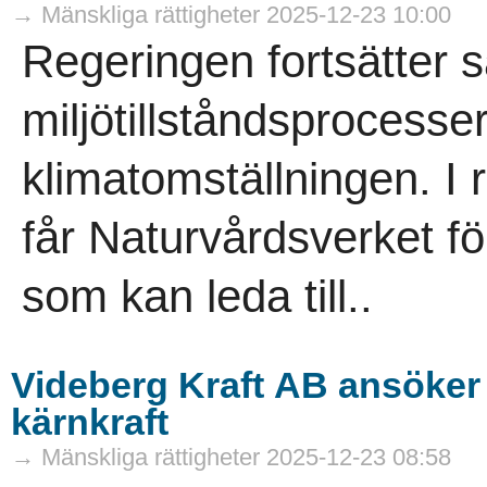
→ Mänskliga rättigheter 2025-12-23 10:00
Regeringen fortsätter s
miljötillståndsprocesse
klimatomställningen. I 
får Naturvårdsverket fö
som kan leda till..
Videberg Kraft AB ansöker o
kärnkraft
→ Mänskliga rättigheter 2025-12-23 08:58