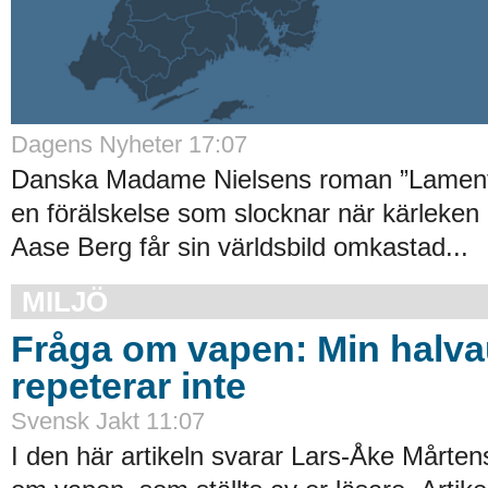
Dagens Nyheter 17:07
Danska Madame Nielsens roman ”Lament
en förälskelse som slocknar när kärleken
Aase Berg får sin världsbild omkastad...
MILJÖ
Fråga om vapen: Min halv
repeterar inte
Svensk Jakt 11:07
I den här artikeln svarar Lars-Åke Mårten