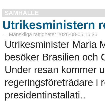
SAMHÄLLE
Utrikesministern r
→ Mänskliga rättigheter 2026-08-05 16:36
Utrikesminister Maria
besöker Brasilien och 
Under resan kommer utr
regeringsföreträdare i 
presidentinstallati..