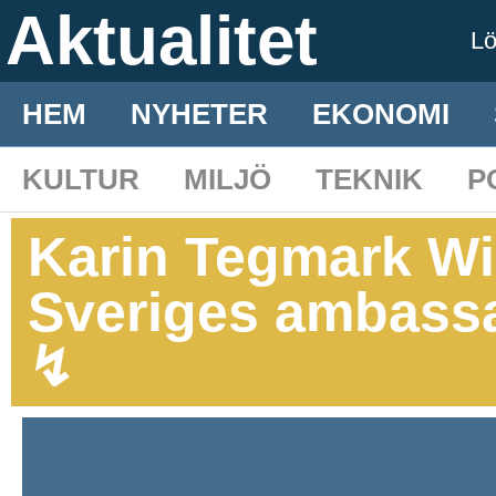
Aktualitet
L
HEM
NYHETER
EKONOMI
KULTUR
MILJÖ
TEKNIK
P
Karin Tegmark Wise
Sveriges ambassa
↯