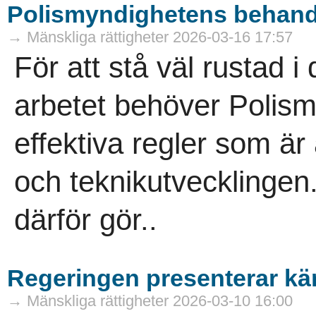
Polismyndighetens behandl
→ Mänskliga rättigheter 2026-03-16 17:57
För att stå väl rustad 
arbetet behöver Polis
effektiva regler som ä
och teknikutvecklingen.
därför gör..
Regeringen presenterar kä
→ Mänskliga rättigheter 2026-03-10 16:00