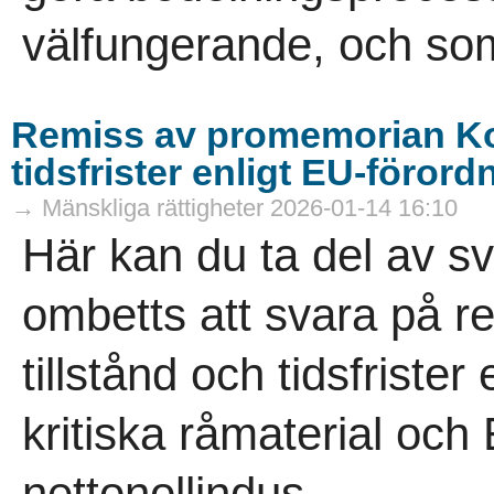
välfungerande, och so
Remiss av promemorian Kon
tidsfrister enligt EU-förord
→ Mänskliga rättigheter 2026-01-14 16:10
Här kan du ta del av s
ombetts att svara på r
tillstånd och tidsfriste
kritiska råmaterial oc
nettonollindus..