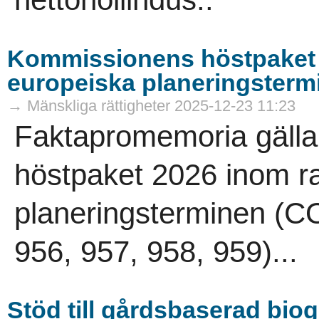
Kommissionens höstpaket 
europeiska planeringsterm
→ Mänskliga rättigheter 2025-12-23 11:23
Faktapromemoria gäll
höstpaket 2026 inom r
planeringsterminen (C
956, 957, 958, 959)...
Stöd till gårdsbaserad bio