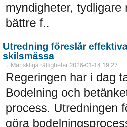
myndigheter, tydligare 
bättre f..
Utredning föreslår effektiv
skilsmässa
→ Mänskliga rättigheter 2026-01-14 19:27
Regeringen har i dag t
Bodelning och betänket
process. Utredningen f
göra bodelningsproces