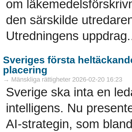
om läkemedelsförskrivn
den särskilde utredare
Utredningens uppdrag.
Sveriges första heltäckande
placering
→ Mänskliga rättigheter 2026-02-20 16:23
Sverige ska inta en leda
intelligens. Nu present
AI-strategin, som bland