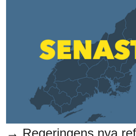
→ Regeringens nya ref