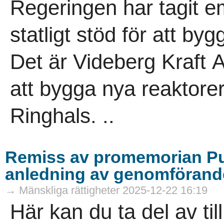
Regeringen har tagit 
statligt stöd för att by
Det är Videberg Kraft 
att bygga nya reaktore
Ringhals. ..
Remiss av promemorian Pu
anledning av genomförande
→ Mänskliga rättigheter 2025-12-22 16:19
Här kan du ta del av til