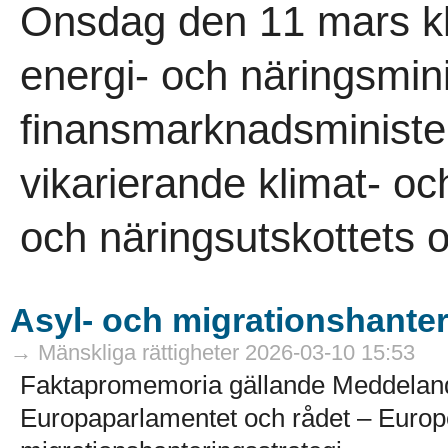
Onsdag den 11 mars kl
energi- och näringsmin
finansmarknadsministe
vikarierande klimat- oc
och näringsutskottets o
Asyl- och migrationshanter
→ Mänskliga rättigheter 2026-03-10 15:53
Faktapromemoria gällande Meddelande
Europaparlamentet och rådet – Europe