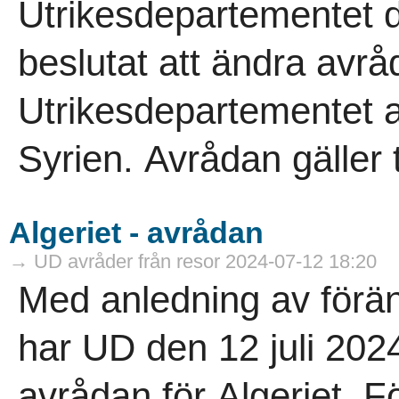
Utrikesdepartementet d
beslutat att ändra avrå
Utrikesdepartementet avr
Syrien. Avrådan gäller ti
Algeriet - avrådan
→ UD avråder från resor 2024-07-12 18:20
Med anledning av förän
har UD den 12 juli 202
avrådan för Algeriet. 