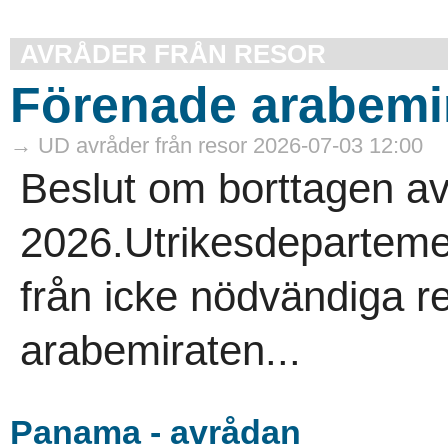
AVRÅDER FRÅN RESOR
Förenade arabemir
→ UD avråder från resor 2026-07-03 12:00
Beslut om borttagen av
2026.Utrikesdepartemen
från icke nödvändiga re
arabemiraten...
Panama - avrådan