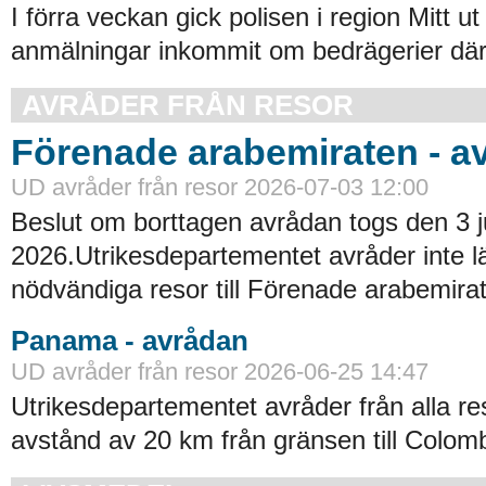
I förra veckan gick polisen i region Mitt ut
anmälningar inkommit om bedrägerier där
AVRÅDER FRÅN RESOR
Förenade arabemiraten - a
UD avråder från resor 2026-07-03 12:00
Beslut om borttagen avrådan togs den 3 ju
2026.Utrikesdepartementet avråder inte lä
nödvändiga resor till Förenade arabemirat
Panama - avrådan
UD avråder från resor 2026-06-25 14:47
Utrikesdepartementet avråder från alla re
avstånd av 20 km från gränsen till Colomb