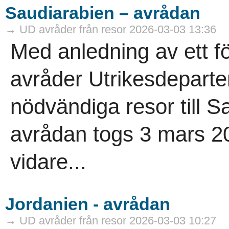
Saudiarabien – avrådan
→ UD avråder från resor 2026-03-03 13:36
Med anledning av ett f
avråder Utrikesdeparte
nödvändiga resor till 
avrådan togs 3 mars 202
vidare...
Jordanien - avrådan
→ UD avråder från resor 2026-03-03 10:27