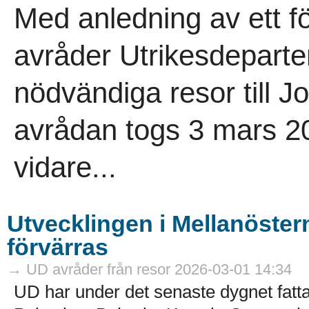
Med anledning av ett f
avråder Utrikesdeparte
nödvändiga resor till 
avrådan togs 3 mars 202
vidare...
Utvecklingen i Mellanöstern
förvärras
→ UD avråder från resor 2026-03-01 14:34
UD har under det senaste dygnet fatta