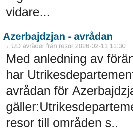
vidare...
Azerbajdzjan - avrådan
→ UD avråder från resor 2026-02-11 11:30
Med anledning av förän
har Utrikesdepartemente
avrådan för Azerbajdzj
gäller:Utrikesdeparteme
resor till områden s..