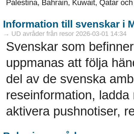
Palestina, Bahrain, Kuwait, Qatar och
Information till svenskar i
→ UD avråder från resor 2026-03-01 14:34
Svenskar som befinner 
uppmanas att följa hän
del av de svenska am
reseinformation, ladd
aktivera pushnotiser, re