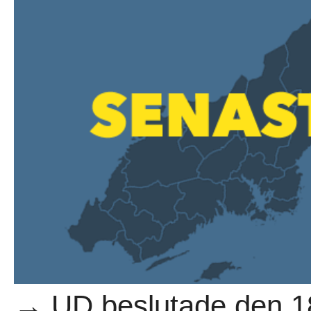
→ UD beslutade den 18